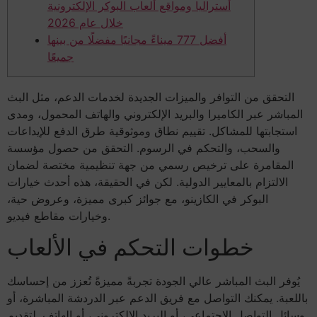
أستراليا ومواقع ألعاب البوكر الإلكترونية
خلال عام 2026
أفضل 777 ميناءً مجانيًا مفضلًا من بينها
جميعًا
التحقق من التوافر والميزات الجديدة لخدمات الدعم، مثل البث
المباشر عبر الكاميرا والبريد الإلكتروني والهاتف المحمول، ومدى
استجابتها للمشاكل. تقييم نطاق وموثوقية طرق الدفع للإيداعات
والسحب، والتحكم في الرسوم. التحقق من حصول مؤسسة
المقامرة على ترخيص رسمي من جهة تنظيمية مختصة لضمان
الالتزام بالمعايير الدولية.
لكن في الحقيقة، هذه أحدث خيارات
البوكر في الكازينو، مع جوائز كبرى مميزة، وعروض حية،
وخيارات مقاطع فيديو.
خطوات التحكم في الألعاب
يُوفر البث المباشر عالي الجودة تجربةً مميزةً تُعزز من إحساسك
باللعبة. يمكنك التواصل مع فريق الدعم عبر الدردشة المباشرة، أو
وسائل التواصل الاجتماعي، أو البريد الإلكتروني، أو الهاتف. لتقديم