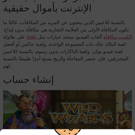
الإنترنت بأموال حقيقية
بالنسبة للاعبين الذين يبحثون عن المزيد من المكافآت، غالبًا ما
تكون المكافأة الأولى من العلامة التجارية هي مكافأة بدون إيداع.
tusk الكويت مكافأة
ألعاب الفيديو، ستجد خيارات مثل
على طاولة
لعبة البلاك جاك ذات المجموعة الواحدة، ولعبة جاكس أو أفضل
لعبة فيديو بوكر، ولعبة الباكارات بدون رسوم. بالنسبة للاعبين
المحترفين، فإن عنصر المفاجأة والربح يصبح أمرًا طبيعيًا بالنسبة
لهم.
إنشاء حساب