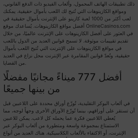
ذلك تطبيقات الهاتف المحمول، وألعاب الفيديو ذات الدفع القانوني،
ومواقع الكازينوهات التي تُتيح لك اللعب بأموال حقيقية. يمكنك
لعب أكثر من 1000 لعبة كازينو على الإنترنت بأموال حقيقية في
أفضل مواقع الكازينوهات. يُساعدك موقع OnlineCasinos.com
في العثور على أفضل الكازينوهات على الإنترنت عالميًا، من خلال
تقديم تقييمات موثوقة. لا تسمح قوانين العديد من الدول باللعب
في مواقع الكازينوهات على الإنترنت التي تُتيح اللعب بأموال
حقيقية، وتُعدّ قوانين المقامرة عبر الإنترنت محل نزاع في العديد
من القضايا.
أفضل 777 ميناءً مجانيًا مفضلًا
من بينها جميعًا
في ألعاب البوكر التقليدية، تُوزّع أوراق محددة على اللاعبين قبل
أن تستقر على أوراقهم، بينما تُوزّع الأوراق الأخرى وجهاً لوجه، مما
يُعطي اللاعبين فكرة عما يحمله كل لاعب. يمكن للاعبين
الاستمتاع بمجموعة واسعة ومتطورة من ألعاب البوكر عبر
الإنترنت، أو الاكتفاء بالألعاب الكلاسيكية. هناك العديد من أنواع