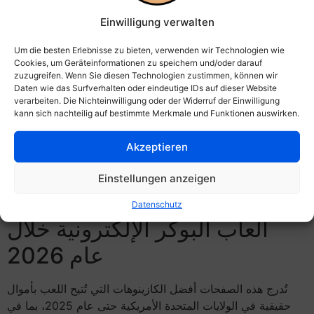
Einwilligung verwalten
Um die besten Erlebnisse zu bieten, verwenden wir Technologien wie
تُقدم دول أوروبية مثل النمسا والسويد ألعابًا إلكترونية متطورة
Cookies, um Geräteinformationen zu speichern und/oder darauf
zuzugreifen. Wenn Sie diesen Technologien zustimmen, können wir
مثل Wildfire. علاوة على ذلك، تحظى ثقافة المقامرة الحصرية،
Daten wie das Surfverhalten oder eindeutige IDs auf dieser Website
وخاصة ألعاب البوكر، بشعبية عالمية متزايدة. وتُكمل بريطانيا
verarbeiten. Die Nichteinwilligung oder der Widerruf der Einwilligung
العظمى، ولندن تحديدًا، هذا السوق بألعاب عالية الجودة. ويمكن
kann sich nachteilig auf bestimmte Merkmale und Funktionen auswirken.
الاستمتاع باللعب فورًا بعد إنشاء حساب تاجر لتجربة اللعب بأموال
حقيقية.
Akzeptieren
أفضل مواقع الكازينوهات
Einstellungen anzeigen
الإلكترونية في أستراليا ومواقع
Datenschutz
ألعاب البوكر الإلكترونية خلال
عام 2026
تُدرج هذه الصفحات أفضل الكازينوهات التي تُتيح اللعب بأموال
حقيقية في الولايات المتحدة الأمريكية حتى عام 2025، بما في