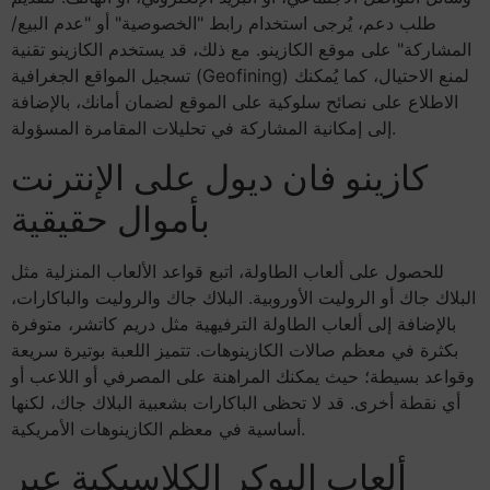
طلب دعم، يُرجى استخدام رابط "الخصوصية" أو "عدم البيع/
المشاركة" على موقع الكازينو. مع ذلك، قد يستخدم الكازينو تقنية
تسجيل المواقع الجغرافية (Geofining) لمنع الاحتيال، كما يُمكنك
الاطلاع على نصائح سلوكية على الموقع لضمان أمانك، بالإضافة
إلى إمكانية المشاركة في تحليلات المقامرة المسؤولة.
كازينو فان ديول على الإنترنت
بأموال حقيقية
للحصول على ألعاب الطاولة، اتبع قواعد الألعاب المنزلية مثل
البلاك جاك أو الروليت الأوروبية. البلاك جاك والروليت والباكارات،
بالإضافة إلى ألعاب الطاولة الترفيهية مثل دريم كاتشر، متوفرة
بكثرة في معظم صالات الكازينوهات. تتميز اللعبة بوتيرة سريعة
وقواعد بسيطة؛ حيث يمكنك المراهنة على المصرفي أو اللاعب أو
أي نقطة أخرى. قد لا تحظى الباكارات بشعبية البلاك جاك، لكنها
أساسية في معظم الكازينوهات الأمريكية.
ألعاب البوكر الكلاسيكية عبر