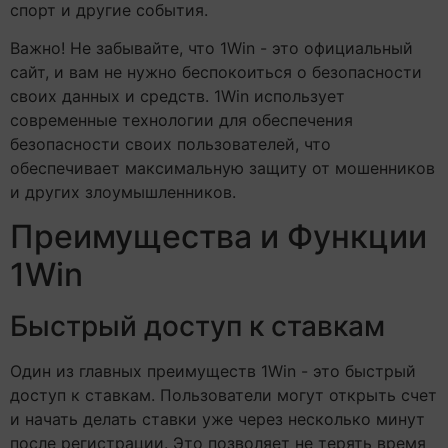
спорт и другие события.
Важно! Не забывайте, что 1Win - это официальный
сайт, и вам не нужно беспокоиться о безопасности
своих данных и средств. 1Win использует
современные технологии для обеспечения
безопасности своих пользователей, что
обеспечивает максимальную защиту от мошенников
и других злоумышленников.
Преимущества и Функции
1Win
Быстрый доступ к ставкам
Один из главных преимуществ 1Win - это быстрый
доступ к ставкам. Пользователи могут открыть счет
и начать делать ставки уже через несколько минут
после регистрации. Это позволяет не терять время