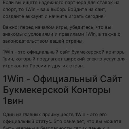
Если вы ищете надежного партнера для ставок на
спорт, то 1Win - ваш выбор. Войдите на сайт,
создайте аккаунт и начните играть сегодня!
Важно: перед началом игры, убедитесь, что вы
знакомы с условиями и правилами 1Win, а также с
законодательством вашей страны.
1Win - это официальный сайт букмекерской конторы
1вин, который предлагает широкий спектр услуг для
игроков из России и других стран.
1Win - Официальный Сайт
Букмекерской Конторы
1вин
Один из главных преимуществ 1Win - это его
официальный статус. Это означает, что вы можете
быть уверены в безопасности своих данных и