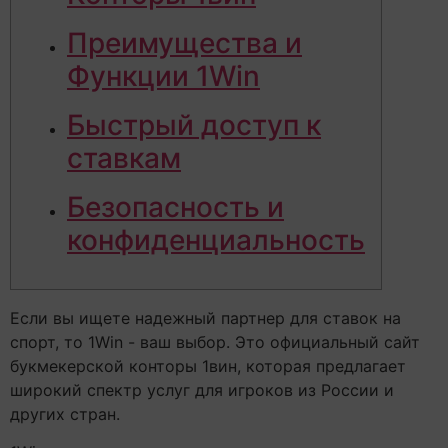
Преимущества и
Функции 1Win
Быстрый доступ к
ставкам
Безопасность и
конфиденциальность
Если вы ищете надежный партнер для ставок на
спорт, то 1Win - ваш выбор. Это официальный сайт
букмекерской конторы 1вин, которая предлагает
широкий спектр услуг для игроков из России и
других стран.