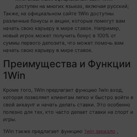
доступен на многих языках, включая русский;
Также, на официальном сайте 1Win доступны
различные бонусы и акции, которые помогут вам
начать свою карьеру в мире ставок. Например,
новый игрок может получить бонус в 100% от
суммы первого депозита, что может помочь вам
начать свою карьеру в мире ставок.
Преимущества и Функции
1Win
Кроме того, 1Win предлагает функцию 1win вход,
которая позволяет клиентам легко и быстро войти в
свой аккаунт и начать делать ставки. Это особенно
полезно для тех, кто часто делает ставки на спорт и
игры.
1Win также предлагает функцию
1win зеркало
,