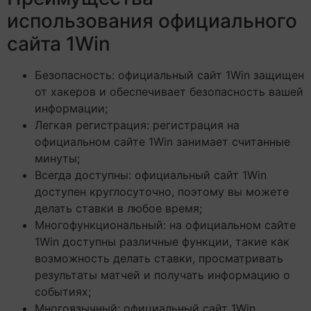
использования официального
сайта 1Win
Безопасность: официальный сайт 1Win защищен
от хакеров и обеспечивает безопасность вашей
информации;
Легкая регистрация: регистрация на
официальном сайте 1Win занимает считанные
минуты;
Всегда доступны: официальный сайт 1Win
доступен круглосуточно, поэтому вы можете
делать ставки в любое время;
Многофункциональный: на официальном сайте
1Win доступны различные функции, такие как
возможность делать ставки, просматривать
результаты матчей и получать информацию о
событиях;
Многоязычный: официальный сайт 1Win