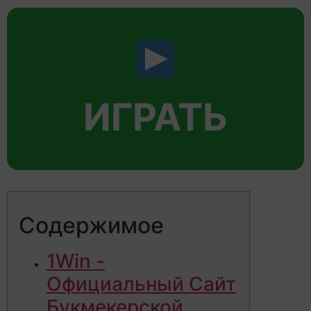
ИГРАТЬ
Содержимое
1Win -
Официальный Сайт
Букмекерской