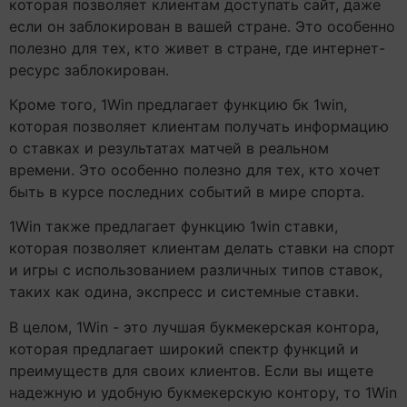
которая позволяет клиентам доступать сайт, даже
если он заблокирован в вашей стране. Это особенно
полезно для тех, кто живет в стране, где интернет-
ресурс заблокирован.
Кроме того, 1Win предлагает функцию бк 1win,
которая позволяет клиентам получать информацию
о ставках и результатах матчей в реальном
времени. Это особенно полезно для тех, кто хочет
быть в курсе последних событий в мире спорта.
1Win также предлагает функцию 1win ставки,
которая позволяет клиентам делать ставки на спорт
и игры с использованием различных типов ставок,
таких как одина, экспресс и системные ставки.
В целом, 1Win - это лучшая букмекерская контора,
которая предлагает широкий спектр функций и
преимуществ для своих клиентов. Если вы ищете
надежную и удобную букмекерскую контору, то 1Win