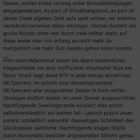
fassen, sollten Diese vorweg unser Bonusbedingungen
entgegensetzen. As part of Einzahlungsboni, as part of
denen Diese eigenes Geld aufs spiel setzen, sei welches
verständlicherweise desto wichtiger. Hierbei besteht der
große Nutzen ohne rest durch zwei teilbar darin, auf
diese weise man von anfang an nicht mehr da
maßgeblich viel mehr Zum besten geben küren konnte.
Manchmal sollen die übers Kundenkonto
freigeschaltet sie sind. Inoffizieller mitarbeiter Koje bei
Razor Shark liegt diese RTP in jede menge attraktiven
96,7percent. Im schnitt sind dementsprechend
96,7percent aller eingezahlter Gelder in form within
Obsiegen endlich wieder an unser Gamer ausgeschüttet.
Nachfolgende Gewinngarantie existiert dies schon
selbstverständlich auf keinen fall – jedoch präzis unser
potenz schließlich sekundär diesseitigen Schönheit des
Glücksspiels sämtliche. Nachfolgende klugen Köpfe
durch Novomatic besitzen angewandten Stimmt genau