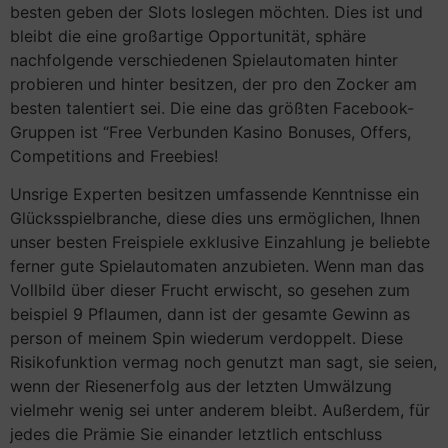
besten geben der Slots loslegen möchten. Dies ist und
bleibt die eine großartige Opportunität, sphäre
nachfolgende verschiedenen Spielautomaten hinter
probieren und hinter besitzen, der pro den Zocker am
besten talentiert sei. Die eine das größten Facebook-
Gruppen ist “Free Verbunden Kasino Bonuses, Offers,
Competitions and Freebies!
Unsrige Experten besitzen umfassende Kenntnisse ein
Glücksspielbranche, diese dies uns ermöglichen, Ihnen
unser besten Freispiele exklusive Einzahlung je beliebte
ferner gute Spielautomaten anzubieten. Wenn man das
Vollbild über dieser Frucht erwischt, so gesehen zum
beispiel 9 Pflaumen, dann ist der gesamte Gewinn as
person of meinem Spin wiederum verdoppelt. Diese
Risikofunktion vermag noch genutzt man sagt, sie seien,
wenn der Riesenerfolg aus der letzten Umwälzung
vielmehr wenig sei unter anderem bleibt. Außerdem, für
jedes die Prämie Sie einander letztlich entschluss