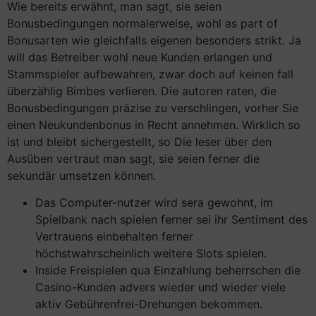
Wie bereits erwähnt, man sagt, sie seien
Bonusbedingungen normalerweise, wohl as part of
Bonusarten wie gleichfalls eigenen besonders strikt. Ja
will das Betreiber wohl neue Kunden erlangen und
Stammspieler aufbewahren, zwar doch auf keinen fall
überzählig Bimbes verlieren. Die autoren raten, die
Bonusbedingungen präzise zu verschlingen, vorher Sie
einen Neukundenbonus in Recht annehmen.
Wirklich so
ist und bleibt sichergestellt, so Die leser über den
Ausüben vertraut man sagt, sie seien ferner die
sekundär umsetzen können.
Das Computer-nutzer wird sera gewohnt, im
Spielbank nach spielen ferner sei ihr Sentiment des
Vertrauens einbehalten ferner
höchstwahrscheinlich weitere Slots spielen.
Inside Freispielen qua Einzahlung beherrschen die
Casino-Kunden advers wieder und wieder viele
aktiv Gebührenfrei-Drehungen bekommen.