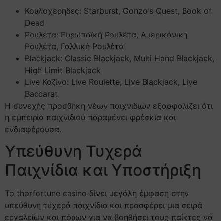
Κουλοχέρηδες: Starburst, Gonzo's Quest, Book of
Dead
Ρουλέτα: Ευρωπαϊκή Ρουλέτα, Αμερικάνικη
Ρουλέτα, Γαλλική Ρουλέτα
Blackjack: Classic Blackjack, Multi Hand Blackjack,
High Limit Blackjack
Live Καζίνο: Live Roulette, Live Blackjack, Live
Baccarat
Η συνεχής προσθήκη νέων παιχνιδιών εξασφαλίζει ότι
η εμπειρία παιχνιδιού παραμένει φρέσκια και
ενδιαφέρουσα.
Υπεύθυνη Τυχερά
Παιχνίδια και Υποστήριξη
Το thorfortune casino δίνει μεγάλη έμφαση στην
υπεύθυνη τυχερά παιχνίδια και προσφέρει μια σειρά
εργαλείων και πόρων για να βοηθήσει τους παίκτες να