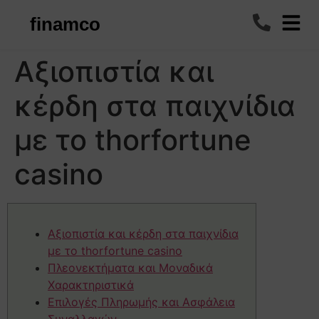
finamco
Αξιοπιστία και
κέρδη στα παιχνίδια
με το thorfortune
casino
Αξιοπιστία και κέρδη στα παιχνίδια
με το thorfortune casino
Πλεονεκτήματα και Μοναδικά
Χαρακτηριστικά
Επιλογές Πληρωμής και Ασφάλεια