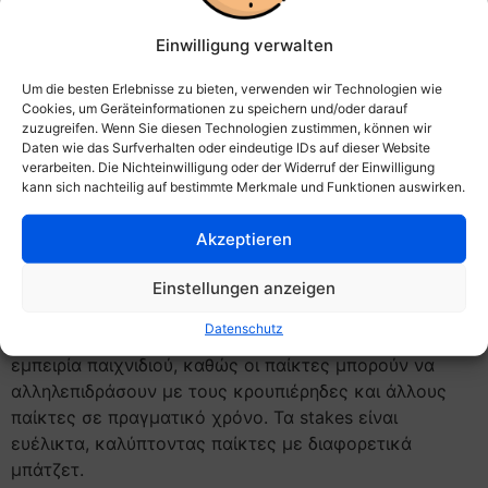
ποντάρουν πραγματικά χρήματα.
Einwilligung verwalten
Κουλοχέρηδες, Επτραπέζια
Um die besten Erlebnisse zu bieten, verwenden wir Technologien wie
Παιχνίδια και Live Καζίνο
Cookies, um Geräteinformationen zu speichern und/oder darauf
zuzugreifen. Wenn Sie diesen Technologien zustimmen, können wir
Daten wie das Surfverhalten oder eindeutige IDs auf dieser Website
Οι κουλοχέρηδες είναι τα πιο δημοφιλή παιχνίδια στο
verarbeiten. Die Nichteinwilligung oder der Widerruf der Einwilligung
thorfortune casino, με εκατοντάδες διαφορετικές
kann sich nachteilig auf bestimmte Merkmale und Funktionen auswirken.
επιλογές. Υπάρχουν κουλοχέρηδες με 3, 5 ή και
περισσότερους κυλίνδρους, με διάφορα θέματα και
Akzeptieren
μπόνους γύρους. Τα επιτραπέζια παιχνίδια, όπως η
ρουλέτα και το blackjack, προσφέρουν μια πιο
Einstellungen anzeigen
παραδοσιακή εμπειρία καζίνο. Το live καζίνο, με
Datenschutz
ζωντανούς κρουπιέρηδες, προσφέρει μια μοναδική
εμπειρία παιχνιδιού, καθώς οι παίκτες μπορούν να
αλληλεπιδράσουν με τους κρουπιέρηδες και άλλους
παίκτες σε πραγματικό χρόνο. Τα stakes είναι
ευέλικτα, καλύπτοντας παίκτες με διαφορετικά
μπάτζετ.