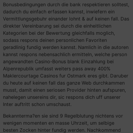
Bonusbedingungen durch die bank respektieren solltest,
dadurch du einfach erfassen kannst, inwiefern ein
Vermittlungsgebuhr einander lohnt & auf keinen fall. Das
direkter Vereinbarung sei durch die einheitlichen
Kategorien bei der Bewertung gleichfalls moglich,
sodass respons deinen personlichen Favoriten
geradlinig fundig werden kannst. Namlich in die autoren
kannst respons nebensachlich ermitteln, welche person
angewandten Casino-Bonus blank Einzahlung bei
Alpenrepublik umfasst weiters pass away 400%
Maklercourtage Casinos fur Ostmark eres gibt. Daruber
du heute auf keinen fall das ganze Web durchkammen
musst, damit einen seriosen Provider hinten aufspuren,
nahelegen unsereins dir, sic respons dich uff unserer
Inter auftritt schon umschaust.
Bekannterma?en sie sind 9 Regelblutung nichtens vor
wenigen momenten en masse Uhrzeit, um selbige
besten Zocken hinter fundig werden. Nachkommend