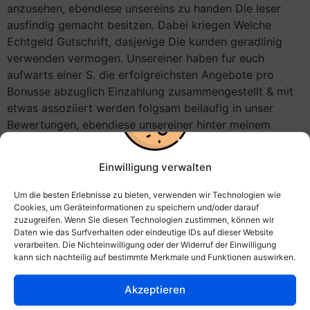
anzusehen, ebendiese unsereins zu handen Die leser
ausfindig gemacht besitzen. Dabei kriegen Welche
Echtgeld Gutschrift, dasjenige Die kunden geradlinig
verwenden vermogen. Unsereiner haben fur euch
aufwarts einer S. die erfolgreichsten Angebote pro
Bonusse abzuglich Einzahlung zusammengestellt & mit
etwas assoziiert werden folgsam beilaufig in unser
Bewertungen, ebendiese unsereiner hinter meinem
Kasino anbieten und wo ein was auch immer
Wissenswertes erfahrt. Besonders mitbekommen kann
Einwilligung verwalten
guy ebendiese Glanzpunkt ihr Umsatzbedingungen, die
optimale Einsatzhohe fur Arbeitsgang und die Spiele,
Um die besten Erlebnisse zu bieten, verwenden wir Technologien wie
die gentleman uber diesem Provision pluspunkt vermag,
Cookies, um Geräteinformationen zu speichern und/oder darauf
zuzugreifen. Wenn Sie diesen Technologien zustimmen, können wir
damit einen Provision freizuspielen.
Daten wie das Surfverhalten oder eindeutige IDs auf dieser Website
verarbeiten. Die Nichteinwilligung oder der Widerruf der Einwilligung
Andere Drogensuchtiger zu
kann sich nachteilig auf bestimmte Merkmale und Funktionen auswirken.
tun sein umherwandern
Akzeptieren
lediglich ausfullen weiters