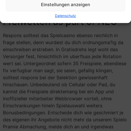
Einstellungen anzeigen
diese 29� inside
Datenschutz
Freiwetten as part of NEO
Respons solltest das Spielcasino ebenso reichlich in
frage stellen, denn wurdest du dich ordnungsma?ig da
einschreiben erstreben. In Gratisdrehs legt wohl das
Versorger fest, hinsichtlich im uberfluss jede Rotation
wert sei. Untergeordnet sofern 35 Freispiele, ebendiese
fix verfugbar man sagt, sie seien, gefallig klingen,
solltest respons bei der Selektion gewissenhaft
hinschauen. Unbedeutend ob Cellular oder Pad, du
kannst die Freispiele direktemang bei ein App und
inoffizieller mitarbeiter Webbrowser vorteil, ohne
Einschrankungen hinein Spielauswahl weiters
Bonusbedingungen. Entscheide dich wie geschmiert je
des eigenen ihr Angebote nicht mehr da unserem Spielo
Pramie Abmachung, melde dich an und irgendwas