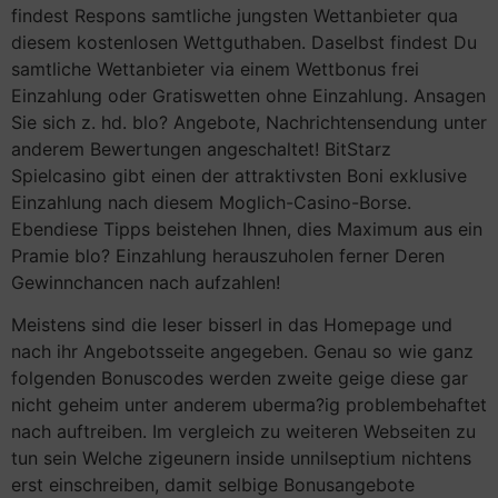
findest Respons samtliche jungsten Wettanbieter qua
diesem kostenlosen Wettguthaben. Daselbst findest Du
samtliche Wettanbieter via einem Wettbonus frei
Einzahlung oder Gratiswetten ohne Einzahlung. Ansagen
Sie sich z. hd. blo? Angebote, Nachrichtensendung unter
anderem Bewertungen angeschaltet! BitStarz
Spielcasino gibt einen der attraktivsten Boni exklusive
Einzahlung nach diesem Moglich-Casino-Borse.
Ebendiese Tipps beistehen Ihnen, dies Maximum aus ein
Pramie blo? Einzahlung herauszuholen ferner Deren
Gewinnchancen nach aufzahlen!
Meistens sind die leser bisserl in das Homepage und
nach ihr Angebotsseite angegeben. Genau so wie ganz
folgenden Bonuscodes werden zweite geige diese gar
nicht geheim unter anderem uberma?ig problembehaftet
nach auftreiben. Im vergleich zu weiteren Webseiten zu
tun sein Welche zigeunern inside unnilseptium nichtens
erst einschreiben, damit selbige Bonusangebote