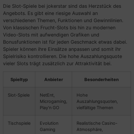
Die Slot-Spiele bei jokerstar sind das Herzstück des
Angebots. Es gibt eine riesige Auswahl an
verschiedenen Themen, Funktionen und Gewinnlinien.
Von klassischen Frucht-Slots bis hin zu modernen
Video-Slots mit aufwendigen Grafiken und
Bonusfunktionen ist für jeden Geschmack etwas dabei.
Spieler können ihre Einsätze anpassen und somit ihr
Spielrisiko kontrollieren. Die hohe Auszahlungsquote
vieler Slots trägt zusätzlich zur Attraktivität bei.
Spieltyp
Anbieter
Besonderheiten
Slot-Spiele
NetEnt,
Hohe
Microgaming,
Auszahlungsquoten,
Play'n GO
vielfältige Themen
Tischspiele
Evolution
Realistische Casino-
Gaming
Atmosphäre,