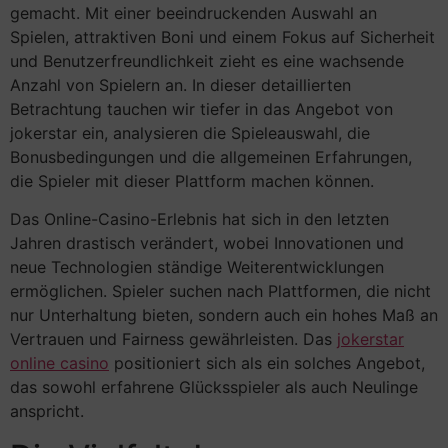
gemacht. Mit einer beeindruckenden Auswahl an
Spielen, attraktiven Boni und einem Fokus auf Sicherheit
und Benutzerfreundlichkeit zieht es eine wachsende
Anzahl von Spielern an. In dieser detaillierten
Betrachtung tauchen wir tiefer in das Angebot von
jokerstar ein, analysieren die Spieleauswahl, die
Bonusbedingungen und die allgemeinen Erfahrungen,
die Spieler mit dieser Plattform machen können.
Das Online-Casino-Erlebnis hat sich in den letzten
Jahren drastisch verändert, wobei Innovationen und
neue Technologien ständige Weiterentwicklungen
ermöglichen. Spieler suchen nach Plattformen, die nicht
nur Unterhaltung bieten, sondern auch ein hohes Maß an
Vertrauen und Fairness gewährleisten. Das
jokerstar
online casino
positioniert sich als ein solches Angebot,
das sowohl erfahrene Glücksspieler als auch Neulinge
anspricht.