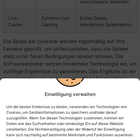
verschiedene Varianten
Live-
Extreme Live
Echte Dealer,
Casino
Gaming
interaktives Spielerlebnis
Die Spiele bei jokerstar werden regelmäßig auf ihre
Fairness geprüft, um sicherzustellen, dass die Spieler
stets unter fairen Bedingungen spielen können. Die
Softwareanbieter setzen modernste Technologie ein, um
zufällige Ergebnisse zu garantieren. Das Ergebnis ist ein
transparentes und vertrauenswürdiges Spielerlebnis.
Bonusangebote und
Einwilligung verwalten
Promotionen im jokerstar
Um die besten Erlebnisse zu bieten, verwenden wir Technologien wie
Cookies, um Geräteinformationen zu speichern und/oder darauf
online casino
zuzugreifen. Wenn Sie diesen Technologien zustimmen, können wir
Daten wie das Surfverhalten oder eindeutige IDs auf dieser Website
verarbeiten. Die Nichteinwilligung oder der Widerruf der Einwilligung
Das jokerstar online casino lockt neue Spieler mit
kann sich nachteilig auf bestimmte Merkmale und Funktionen auswirken.
attraktiven Willkommensboni und regelmäßigen