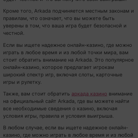
Кроме того, Arkada подчиняется местным законам и
правилам, что означает, что вы можете быть
уверены в том, что ваша игра будет безопасной и
честной.
Если вы ищете надежное онлайн-казино, где можно
играть в любое время и из любой точки мира, вам
стоит обратить внимание на Arkada. Это популярное
онлайн-казино, которое предлагает игрокам
широкий спектр игр, включая слоты, карточные
игры и рулетку.
Также, вам стоит обратить
аркада казино
внимание
на официальный сайт Arkada, где вы можете найти
все необходимые сведения о казино, включая
условия игры, правила и условия выигрыша.
В любом случае, если вы ищете надежное онлайн-
казино, где можно играть в любое время и из любой