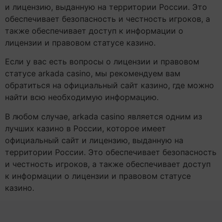
и лицензию, выданную на территории России. Это
обеспечивает безопасность и честность игроков, а
также обеспечивает доступ к информации о
лицензии и правовом статусе казино.
Если у вас есть вопросы о лицензии и правовом
статусе arkada casino, мы рекомендуем вам
обратиться на официальный сайт казино, где можно
найти всю необходимую информацию.
В любом случае, arkada casino является одним из
лучших казино в России, которое имеет
официальный сайт и лицензию, выданную на
территории России. Это обеспечивает безопасность
и честность игроков, а также обеспечивает доступ
к информации о лицензии и правовом статусе
казино.