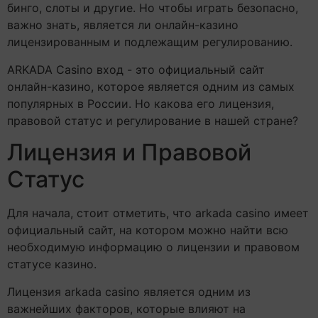
бинго, слоты и другие. Но чтобы играть безопасно,
важно знать, является ли онлайн-казино
лицензированным и подлежащим регулированию.
ARKADA Casino вход - это официальный сайт
онлайн-казино, которое является одним из самых
популярных в России. Но какова его лицензия,
правовой статус и регулирование в нашей стране?
Лицензия и Правовой
Статус
Для начала, стоит отметить, что arkada casino имеет
официальный сайт, на котором можно найти всю
необходимую информацию о лицензии и правовом
статусе казино.
Лицензия arkada casino является одним из
важнейших факторов, которые влияют на