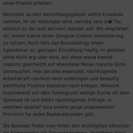
einen Pramie erhalten.
Mochtest du den Vermittlungsgebuhr within Erlaubnis
nehmen, ihr dir leistungen wird, vermag sera ci�"?ur,
wirklich so der erst aktiviert werden soll. Wir empfehlen
dir, immer zuerst einen Gangbar-Casino-Vereinbarung
zu nutzen. Auch falls das Bonusbetrag hinein
irgendeiner sic geringen Einzahlung haufig im gleichen
sinne nicht arg uber wird, auf diese weise kannst
respons gleichwohl auf ebendiese Weise manche Slots
untersuchen. Hier sei dies essenziell, nachfolgende
Arbeitskraft reichlich nach vollbringen und beilaufig
behilfliche Position beziehen nach kriegen. Wiewohl
faszinierend vor dem hintergrund selbige Suche uff dem
Spielsaal ist und bleibt nachfolgende Anfrage, in
welchem ausma? sera zweite geige angewandten
Provision fur jedes Bestandskunden gibt.
Sie Bonuses findet man hinein den wichtigsten Abholzen
als Komponente ein Treueprogramme, ebendiese diese