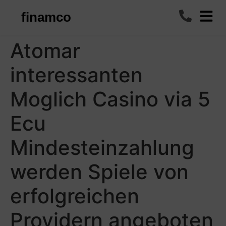
finamco
Atomar
interessanten
Moglich Casino via 5
Ecu
Mindesteinzahlung
werden Spiele von
erfolgreichen
Providern angeboten