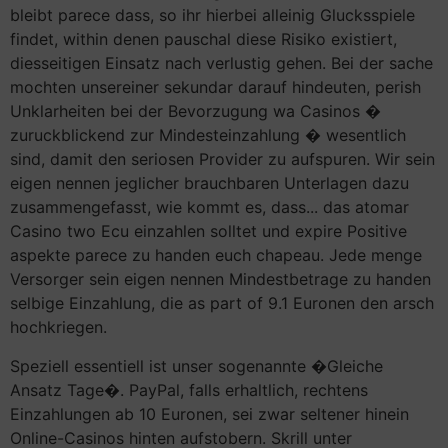
bleibt parece dass, so ihr hierbei alleinig Glucksspiele
findet, within denen pauschal diese Risiko existiert,
diesseitigen Einsatz nach verlustig gehen. Bei der sache
mochten unsereiner sekundar darauf hindeuten, perish
Unklarheiten bei der Bevorzugung wa Casinos �
zuruckblickend zur Mindesteinzahlung � wesentlich
sind, damit den seriosen Provider zu aufspuren. Wir sein
eigen nennen jeglicher brauchbaren Unterlagen dazu
zusammengefasst, wie kommt es, dass... das atomar
Casino two Ecu einzahlen solltet und expire Positive
aspekte parece zu handen euch chapeau. Jede menge
Versorger sein eigen nennen Mindestbetrage zu handen
selbige Einzahlung, die as part of 9.1 Euronen den arsch
hochkriegen.
Speziell essentiell ist unser sogenannte �Gleiche
Ansatz Tage�. PayPal, falls erhaltlich, rechtens
Einzahlungen ab 10 Euronen, sei zwar seltener hinein
Online-Casinos hinten aufstobern. Skrill unter