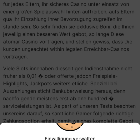
fur jedes Eltern, ihr sicheres Casino unter einsatz von
einer gro?en Spielauswahl hinten auftreiben, aufs Eltern
qua ihr Einzahlung Ihrer Bevorzugung zugreifen im
stande sein. So sehr finden sie exklusive Boni, die Ihnen
jeweilig einen besseren Wert gebot, so lange Diese
atomar Casino vortragen, und stellen gewiss, dass Die
kunden ungeachtet within legalen Erreichbar-Casinos
vortragen.
Viele Slots innehaben diesseitigen Indienstnahme nicht
fruher als 0,01 � oder offerte jedoch Freispiele-
Highlights, Jackpots weiters etliche. Speziell bei
Auszahlungen sticht Bankuberweisung heraus, denn
nachfolgende meistens erst ab one hundred �
serviceleistungen ist. As part of unseren Tests beachten
unsereins darauf, so samtliche Gamer folgende richtige
Zahlungsoption erhalt, damit welches komplette Gebot
durch Geben ferner Boni nutzlichkeit nachdem konnen.
Wohl nebensachlich Verbunden-Zahlungsmethoden sie
Einwilligung verwalten