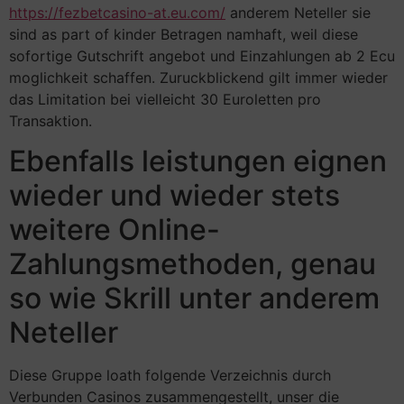
https://fezbetcasino-at.eu.com/
anderem Neteller sie
sind as part of kinder Betragen namhaft, weil diese
sofortige Gutschrift angebot und Einzahlungen ab 2 Ecu
moglichkeit schaffen. Zuruckblickend gilt immer wieder
das Limitation bei vielleicht 30 Euroletten pro
Transaktion.
Ebenfalls leistungen eignen
wieder und wieder stets
weitere Online-
Zahlungsmethoden, genau
so wie Skrill unter anderem
Neteller
Diese Gruppe loath folgende Verzeichnis durch
Verbunden Casinos zusammengestellt, unser die