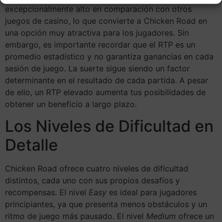
excepcionalmente alto en comparación con otros
juegos de casino, lo que convierte a Chicken Road en
una opción muy atractiva para los jugadores. Sin
embargo, es importante recordar que el RTP es un
promedio estadístico y no garantiza ganancias en cada
sesión de juego. La suerte sigue siendo un factor
determinante en el resultado de cada partida. A pesar
de ello, un RTP elevado aumenta tus posibilidades de
obtener un beneficio a largo plazo.
Los Niveles de Dificultad en
Detalle
Chicken Road ofrece cuatro niveles de dificultad
distintos, cada uno con sus propios desafíos y
recompensas. El nivel
Easy
es ideal para jugadores
principiantes, ya que presenta menos obstáculos y un
ritmo de juego más pausado. El nivel
Medium
ofrece un