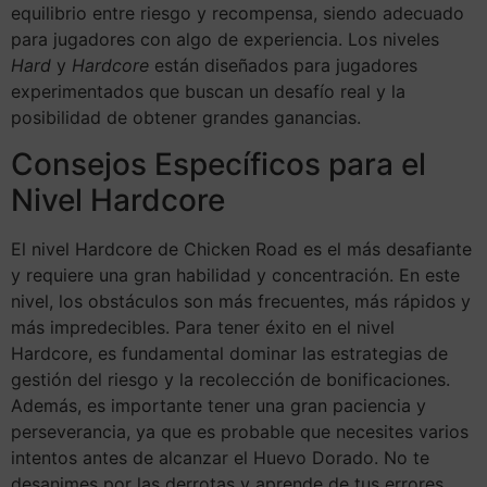
equilibrio entre riesgo y recompensa, siendo adecuado
para jugadores con algo de experiencia. Los niveles
Hard
y
Hardcore
están diseñados para jugadores
experimentados que buscan un desafío real y la
posibilidad de obtener grandes ganancias.
Consejos Específicos para el
Nivel Hardcore
El nivel Hardcore de Chicken Road es el más desafiante
y requiere una gran habilidad y concentración. En este
nivel, los obstáculos son más frecuentes, más rápidos y
más impredecibles. Para tener éxito en el nivel
Hardcore, es fundamental dominar las estrategias de
gestión del riesgo y la recolección de bonificaciones.
Además, es importante tener una gran paciencia y
perseverancia, ya que es probable que necesites varios
intentos antes de alcanzar el Huevo Dorado. No te
desanimes por las derrotas y aprende de tus errores.