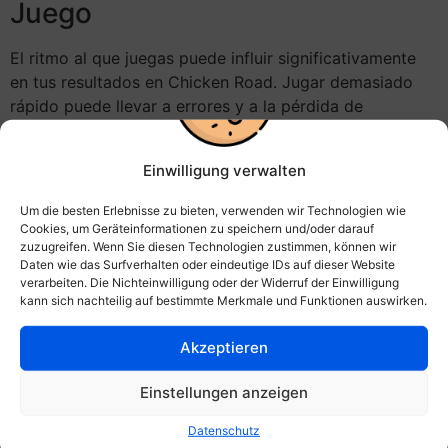
Juego
El ritmo al que juegas puede influir significativamente
en tus resultados en Chicken Road. Jugar demasiado
rápido puede llevar a errores y a la pérdida de
bonificaciones. Por otro lado, jugar demasiado lento
puede hacer que pierdas oportunidades valiosas.
Einwilligung verwalten
Encontrar un ritmo equilibrado que te permita
reaccionar a los obstáculos y recolectar las
Um die besten Erlebnisse zu bieten, verwenden wir Technologien wie
bonificaciones es fundamental para maximizar tus
Cookies, um Geräteinformationen zu speichern und/oder darauf
zuzugreifen. Wenn Sie diesen Technologien zustimmen, können wir
ganancias. Observa con atención el camino, anticipa los
Daten wie das Surfverhalten oder eindeutige IDs auf dieser Website
peligros y toma decisiones rápidas pero informadas.
verarbeiten. Die Nichteinwilligung oder der Widerruf der Einwilligung
kann sich nachteilig auf bestimmte Merkmale und Funktionen auswirken.
Entendiendo el RTP y Su
Impacto
Akzeptieren
Einstellungen anzeigen
El RTP (Return to Player) de Chicken Road es del 98%,
lo que significa que, a largo plazo, el juego devuelve al
Datenschutz
jugador el 98% de lo apostado. Este es un RTP