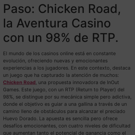
Paso: Chicken Road,
la Aventura Casino
con un 98% de RTP.
El mundo de los casinos online está en constante
evolución, ofreciendo nuevas y emocionantes
experiencias a los jugadores. En este contexto, destaca
un juego que ha capturado la atención de muchos:
Chicken Road
, una propuesta innovadora de InOut
Games. Este juego, con un RTP (Return to Player) del
98%, se distingue por su mecánica simple pero adictiva,
donde el objetivo es guiar a una gallina a través de un
camino lleno de obstáculos para alcanzar el preciado
Huevo Dorado. La apuesta es sencilla pero ofrece
desafíos emocionantes, con cuatro niveles de dificultad
que aumentan tanto el potencial de ganancia como el