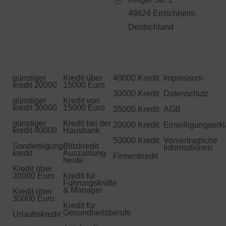
49824 Emlichheim
Deutschland
günstiger
Kredit über
40000 Kredit
Impressum
kredit 20000
15000 Euro
30000 Kredit
Datenschutz
günstiger
Kredit von
kredit 30000
15000 Euro
35000 Kredit
AGB
günstiger
Kredit bei der
20000 Kredit
Einwilligungserk
kredit 40000
Hausbank
50000 Kredit
Vorvertragliche
Sondertilgung
Blitzkredit
Informationen
kredit
Auszahlung
Firmenkredit
heute
Kredit über
20000 Euro
Kredit für
Führungskräfte
& Manager
Kredit über
30000 Euro
Kredit für
Gesundheitsberufe
Urlaubskredit