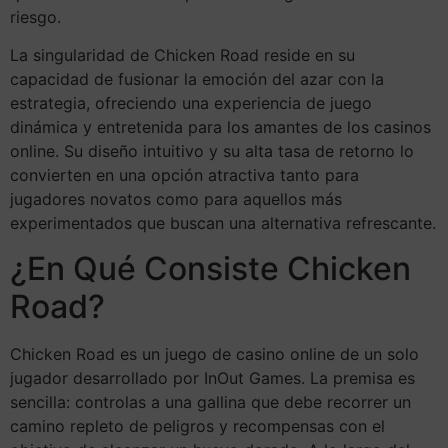
riesgo.
La singularidad de Chicken Road reside en su
capacidad de fusionar la emoción del azar con la
estrategia, ofreciendo una experiencia de juego
dinámica y entretenida para los amantes de los casinos
online. Su diseño intuitivo y su alta tasa de retorno lo
convierten en una opción atractiva tanto para
jugadores novatos como para aquellos más
experimentados que buscan una alternativa refrescante.
¿En Qué Consiste Chicken
Road?
Chicken Road es un juego de casino online de un solo
jugador desarrollado por InOut Games. La premisa es
sencilla: controlas a una gallina que debe recorrer un
camino repleto de peligros y recompensas con el