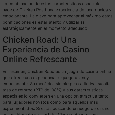
La combinación de estas características especiales
hace de Chicken Road una experiencia de juego única y
emocionante. La clave para aprovechar al máximo estas
bonificaciones es estar atento y utilizarlas
estratégicamente en el momento adecuado.
Chicken Road: Una
Experiencia de Casino
Online Refrescante
En resumen, Chicken Road es un juego de casino online
que ofrece una experiencia de juego única y
emocionante. Su mecánica simple pero adictiva, su alta
tasa de retorno (RTP del 98%) y sus características
especiales lo convierten en una opción atractiva tanto
para jugadores novatos como para aquellos más
experimentados. Si estás buscando un juego de casino
online diferente y divertido, Chicken Road es una