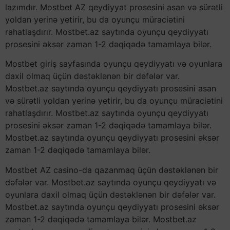
lazımdır. Mostbet AZ qeydiyyat prosesini asan və sürətli
yoldan yerinə yetirir, bu da oyunçu müraciətini
rahatlaşdırır. Mostbet.az saytında oyunçu qeydiyyatı
prosesini əksər zaman 1-2 dəqiqədə tamamlaya bilər.
Mostbet giriş sayfasında oyunçu qeydiyyatı və oyunlara
daxil olmaq üçün dəstəklənən bir dəfələr var.
Mostbet.az saytında oyunçu qeydiyyatı prosesini asan
və sürətli yoldan yerinə yetirir, bu da oyunçu müraciətini
rahatlaşdırır. Mostbet.az saytında oyunçu qeydiyyatı
prosesini əksər zaman 1-2 dəqiqədə tamamlaya bilər.
Mostbet.az saytında oyunçu qeydiyyatı prosesini əksər
zaman 1-2 dəqiqədə tamamlaya bilər.
Mostbet AZ casino-da qazanmaq üçün dəstəklənən bir
dəfələr var. Mostbet.az saytında oyunçu qeydiyyatı və
oyunlara daxil olmaq üçün dəstəklənən bir dəfələr var.
Mostbet.az saytında oyunçu qeydiyyatı prosesini əksər
zaman 1-2 dəqiqədə tamamlaya bilər. Mostbet.az