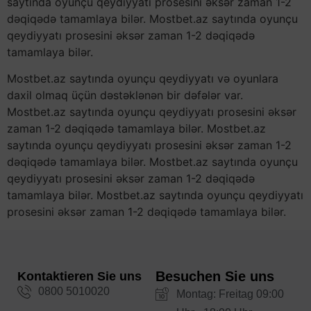
saytında oyunçu qeydiyyatı prosesini əksər zaman 1-2
dəqiqədə tamamlaya bilər. Mostbet.az saytında oyunçu
qeydiyyatı prosesini əksər zaman 1-2 dəqiqədə
tamamlaya bilər.
Mostbet.az saytında oyunçu qeydiyyatı və oyunlara
daxil olmaq üçün dəstəklənən bir dəfələr var.
Mostbet.az saytında oyunçu qeydiyyatı prosesini əksər
zaman 1-2 dəqiqədə tamamlaya bilər. Mostbet.az
saytında oyunçu qeydiyyatı prosesini əksər zaman 1-2
dəqiqədə tamamlaya bilər. Mostbet.az saytında oyunçu
qeydiyyatı prosesini əksər zaman 1-2 dəqiqədə
tamamlaya bilər. Mostbet.az saytında oyunçu qeydiyyatı
prosesini əksər zaman 1-2 dəqiqədə tamamlaya bilər.
Besuchen Sie uns
Kontaktieren Sie uns
0800 5010020
Montag: Freitag 09:00