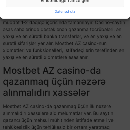
Einstellungen anzeigen
istifadəçilərin tərəfindən ən yaxşı və ən sürətli
xidmətlərə əsaslanır. Mostbet AZ casino, Azerbaycanın
Datenschutz
populyarlıq qazancı olan qeydiyyat prosesini ən az
muddət 1-2 dəqiqə içərisində tamamlayır. Casino-saytın
əsas sahələrində dəstəklənən qazanma təcrübələri, ən
yaxşı və ən sürətli banka transferlər, və ən yaxşı və ən
sürətli sifarişlər yer alır. Mostbet AZ casino-nun
xidmətləri və funksionalləri, istifadəçilərin tərəfindən ən
yaxşı və ən sürətli xidmətlərə əsaslanır.
Mostbet AZ casino-da
qazanmaq üçün nəzərə
alınmalıdırı xassələr
Mostbet AZ casino-da qazanmaq üçün ilk nəzərə
alınmalıdırı xassələrə aid məlumatlar var. Bu saytın
qazancı üçün məhsul mühitindən istifadə etməli və
təhlükəsizlik üçün təhlükəsiz bir ortam yaratmaq