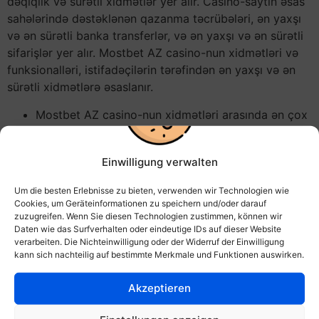
dəqiqlik və sürətli xidmətlər yer alır. Casino-saytın əsas
sahələrində dəstəklənən qazanma təcrübələri, ən yaxşı
və ən sürətli banka transferlər, və ən yaxşı və ən sürətli
sifarişlər yer alır. Mostbet AZ casino-nun xidmətləri və
funksionalləri, istifadəçilərin tərəfindən ən yaxşı və ən
sürətli xidmətlərə əsaslanır.
Mostbet AZ casino-nun xidmətləri arasında ən çox
dəqiqlik və sürətli xidmətlər yer alır. Casino-saytın
əsas sahələrində dəstəklənən qazanma təcrübələri,
Einwilligung verwalten
ən yaxşı və ən sürətli banka transferlər, və ən yaxşı
və ən sürətli sifarişlər yer alır.
Um die besten Erlebnisse zu bieten, verwenden wir Technologien wie
Cookies, um Geräteinformationen zu speichern und/oder darauf
Mostbet AZ casino-nun qeydiyyat prosesi ən az
zuzugreifen. Wenn Sie diesen Technologien zustimmen, können wir
muddət 1-2 dəqiqə içərisində tamamlanır.
Daten wie das Surfverhalten oder eindeutige IDs auf dieser Website
verarbeiten. Die Nichteinwilligung oder der Widerruf der Einwilligung
Qeydiyyat prosesində istifadəçilərə qeydiyyat
kann sich nachteilig auf bestimmte Merkmale und Funktionen auswirken.
formasında məlumatları daxil etmək, sifariş etmək
və banka kartını qeyd etmək lazımdır.
Akzeptieren
Mostbet AZ casino-nun xidmətləri və funksionalləri,