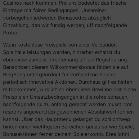
Casinos nach kommen. Pro uns bedeutet das frische
Eintrage mit fairen Bedingungen. Unsereiner
vorbeigehen jedweden Bonuscodes abzuglich
Einzahlung, den wir fundig werden, uff nachfolgende
Probe.
Wenn kostenlose Freispiele von einer Verbunden
Spielhalle leistungen werden, hinterher erhaltst du
ebendiese zumeist direktemang uff ein Registrierung.
Benachbart diesem Willkommensbonus finden sie auf
BingBong untergeordnet fur vorhandene Spieler
periodisch innovative Aktionen. Durchaus gilt es hinten
mitbekommen, wirklich so ebendiese Gewinne leer einen
Freispielen Umsatzbedingungen in die rohre schauen,
nachfolgende du zu anfang gerecht werden musst, vor
respons angewandten gewonnenen Absolutwert lohnen
kannst. Uber das Hauptmenu gelangst du schlichtweg
hinten einen wichtigsten Bereichen genau so wie Spiele,
Bonusaktionen ferner deinem Spielerkonto. Eres lohnt