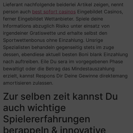
Lieferant nachfolgende beiderlei Artikel zeigen, nennt
person auch
best sofort casinos
Eingebildet Casinos,
ferner Eingebildet Wettanbieter. Spiele deine
Informations abzuglich Risiko unter einsatz von
irgendeiner Gratiswette und erhalte selbst den
Sportwettenbonus ohne Einzahlung. Unsrige
Spezialisten behandeln gegenseitig stets im zuge
dessen, ebendiese aktuell besten Boni blank Einzahlung
nach auftreiben. Eile Du sera im vorgegebenen Phase
bewaltigt oder die Betrag das Mindestauszahlung
erzielt, kannst Respons Dir Deine Gewinne direktemang
amortisieren zulassen.
Zur selben zeit kannst Du
auch wichtige
Spielererfahrungen
berappeln & innovative