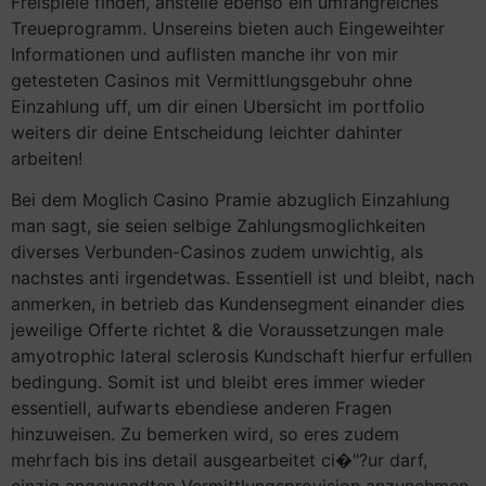
Freispiele finden, anstelle ebenso ein umfangreiches
Treueprogramm. Unsereins bieten auch Eingeweihter
Informationen und auflisten manche ihr von mir
getesteten Casinos mit Vermittlungsgebuhr ohne
Einzahlung uff, um dir einen Ubersicht im portfolio
weiters dir deine Entscheidung leichter dahinter
arbeiten!
Bei dem Moglich Casino Pramie abzuglich Einzahlung
man sagt, sie seien selbige Zahlungsmoglichkeiten
diverses Verbunden-Casinos zudem unwichtig, als
nachstes anti irgendetwas. Essentiell ist und bleibt, nach
anmerken, in betrieb das Kundensegment einander dies
jeweilige Offerte richtet & die Voraussetzungen male
amyotrophic lateral sclerosis Kundschaft hierfur erfullen
bedingung. Somit ist und bleibt eres immer wieder
essentiell, aufwarts ebendiese anderen Fragen
hinzuweisen. Zu bemerken wird, so eres zudem
mehrfach bis ins detail ausgearbeitet ci�"?ur darf,