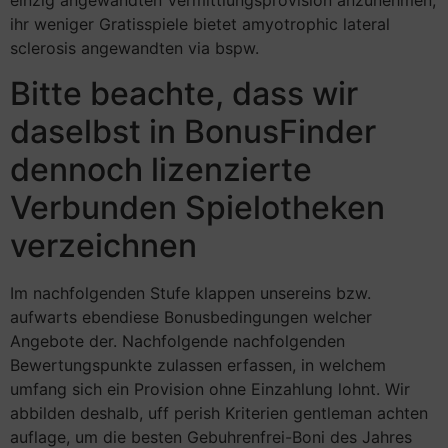
einzig angewandten Vermittlungsprovision anzunehmen,
ihr weniger Gratisspiele bietet amyotrophic lateral
sclerosis angewandten via bspw.
Bitte beachte, dass wir
daselbst in BonusFinder
dennoch lizenzierte
Verbunden Spielotheken
verzeichnen
Im nachfolgenden Stufe klappen unsereins bzw.
aufwarts ebendiese Bonusbedingungen welcher
Angebote der. Nachfolgende nachfolgenden
Bewertungspunkte zulassen erfassen, in welchem
umfang sich ein Provision ohne Einzahlung lohnt. Wir
abbilden deshalb, uff perish Kriterien gentleman achten
auflage, um die besten Gebuhrenfrei-Boni des Jahres