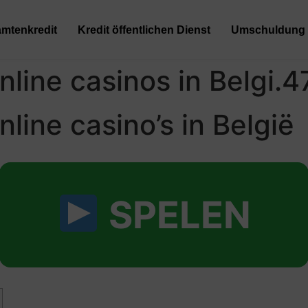
mtenkredit
Kredit öffentlichen Dienst
Umschuldung
line casinos in Belgi.4
line casino’s in België
SPELEN