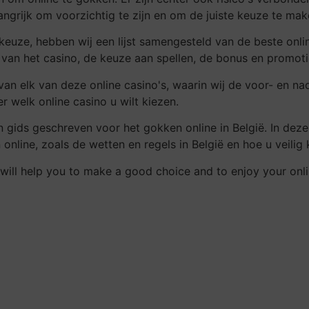
ngrijk om voorzichtig te zijn en om de juiste keuze te make
uze, hebben wij een lijst samengesteld van de beste online 
d van het casino, de keuze aan spellen, de bonus en promoti
n elk van deze online casino's, waarin wij de voor- en nad
 welk online casino u wilt kiezen.
 gids geschreven voor het gokken online in België. In deze
line, zoals de wetten en regels in België en hoe u veilig 
 will help you to make a good choice and to enjoy your onl