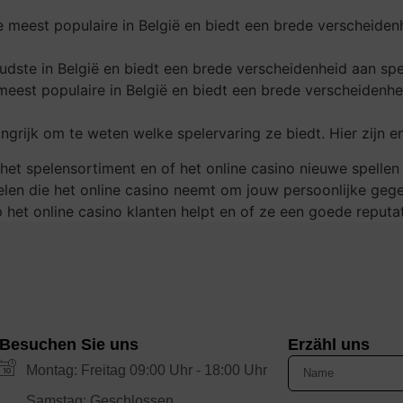
e meest populaire in België en biedt een brede verscheiden
oudste in België en biedt een brede verscheidenheid aan sp
meest populaire in België en biedt een brede verscheidenhe
langrijk om te weten welke spelervaring ze biedt. Hier zijn
het spelensortiment en of het online casino nieuwe spellen
gelen die het online casino neemt om jouw persoonlijke gege
 het online casino klanten helpt en of ze een goede reputa
Besuchen Sie uns
Erzähl uns
Montag: Freitag 09:00 Uhr - 18:00 Uhr
Samstag: Geschlossen