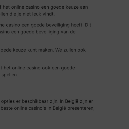
of het online casino een goede keuze aan
en die je niet leuk vindt.
ne casino een goede beveiliging heeft. Dit
asino een goede beveiliging van de
en goede keuze kunt maken. We zullen ook
at het online casino ook een goede
 spellen.
pties er beschikbaar zijn. In België zijn er
beste online casino's in België presenteren,