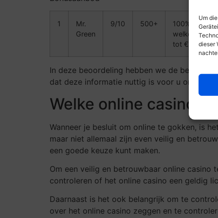
Um die
1
Mr.
9/10
500+
100%
Geräte
Green
welkomstbon
Techno
tot €100
dieser 
nachte
In deze beoordeling hebben we de beste goks
dat deze informatie nuttig is voor u om de bes
Welke online casino's z
Wanneer je besluit om online te gokken, is het
maar niet allemaal zijn even veilig en betrouw
een goede keuze kunt maken.
Om een veilig en betrouwbaar online casino te 
controleren of het online casino een geldig li
Daarnaast is het ook belangrijk om te contro
over het online casino zeggen en te controler