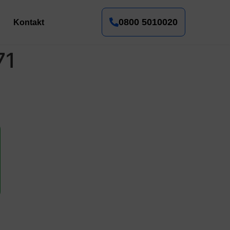
0800 5010020
Kontakt
71