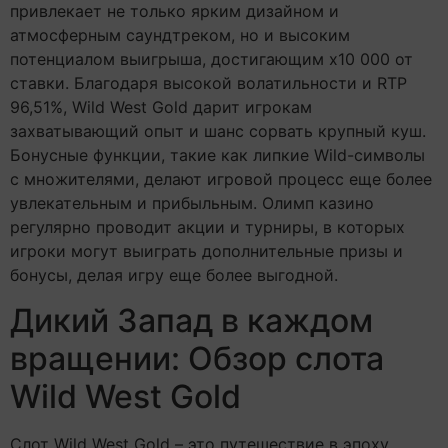
привлекает не только ярким дизайном и
атмосферным саундтреком, но и высоким
потенциалом выигрыша, достигающим x10 000 от
ставки. Благодаря высокой волатильности и RTP
96,51%, Wild West Gold дарит игрокам
захватывающий опыт и шанс сорвать крупный куш.
Бонусные функции, такие как липкие Wild-символы
с множителями, делают игровой процесс еще более
увлекательным и прибыльным. Олимп казино
регулярно проводит акции и турниры, в которых
игроки могут выиграть дополнительные призы и
бонусы, делая игру еще более выгодной.
Дикий Запад в каждом
вращении: Обзор слота
Wild West Gold
Слот Wild West Gold – это путешествие в эпоху