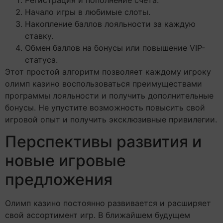
Начало игры в любимые слоты.
Накопление баллов лояльности за каждую
ставку.
Обмен баллов на бонусы или повышение VIP-
статуса.
Этот простой алгоритм позволяет каждому игроку
олимп казино воспользоваться преимуществами
программы лояльности и получить дополнительные
бонусы. Не упустите возможность повысить свой
игровой опыт и получить эксклюзивные привилегии.
Перспективы развития и
новые игровые
предложения
Олимп казино постоянно развивается и расширяет
свой ассортимент игр. В ближайшем будущем