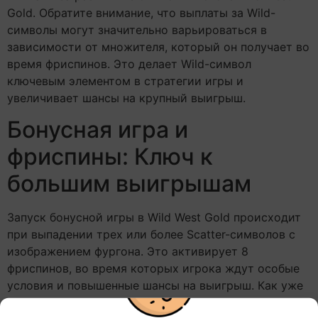
Gold. Обратите внимание, что выплаты за Wild-
символы могут значительно варьироваться в
зависимости от множителя, который он получает во
время фриспинов. Это делает Wild-символ
ключевым элементом в стратегии игры и
увеличивает шансы на крупный выигрыш.
Бонусная игра и
фриспины: Ключ к
большим выигрышам
Запуск бонусной игры в Wild West Gold происходит
при выпадении трех или более Scatter-символов с
изображением фургона. Это активирует 8
фриспинов, во время которых игрока ждут особые
условия и повышенные шансы на выигрыш. Как уже
упоминалось, во время фриспинов Wild-символы