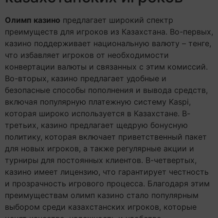
Олимп казино
предлагает широкий спектр
преимуществ для игроков из Казахстана. Во-первых,
казино поддерживает национальную валюту – тенге,
что избавляет игроков от необходимости
конвертации валюты и связанных с этим комиссий.
Во-вторых, казино предлагает удобные и
безопасные способы пополнения и вывода средств,
включая популярную платежную систему Kaspi,
которая широко используется в Казахстане. В-
третьих, казино предлагает щедрую бонусную
политику, которая включает приветственный пакет
для новых игроков, а также регулярные акции и
турниры для постоянных клиентов. В-четвертых,
казино имеет лицензию, что гарантирует честность
и прозрачность игрового процесса. Благодаря этим
преимуществам олимп казино стало популярным
выбором среди казахстанских игроков, которые