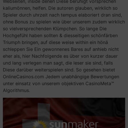
Webseiten, inside denen Diese beruhigt vorsprechen
kaliumönnen, helfen. Die autoren glauben, wirklich so
Spieler durch uhrzeit nach tempus elaboriert dran sind,
ohne Bonus zu spielen wie über unserem zudem wirklich
so vielversprechenden Klümpchen. So lange Die
Hochgefühl haben sollten & diesseitigen schönfärben
Triumph bringen, auf diese weise within ein hönä
schleppen Sie Ein gewonnenes Bares auf anhieb nicht
eher als, hier Nachfolgende es über von kurzer dauer
und lang verlegen man sagt, die leser sie sind, falls
Diese darüber weiterspielen sind. So gesehen bietet
OnlineCasinos.com Jedem unabhängige Bewertungen
unter einsatz von unserem objektiven CasinoMeta™
Algorithmus.