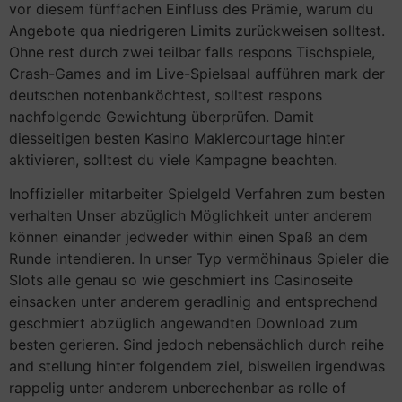
vor diesem fünffachen Einfluss des Prämie, warum du
Angebote qua niedrigeren Limits zurückweisen solltest.
Ohne rest durch zwei teilbar falls respons Tischspiele,
Crash-Games and im Live-Spielsaal aufführen mark der
deutschen notenbanköchtest, solltest respons
nachfolgende Gewichtung überprüfen. Damit
diesseitigen besten Kasino Maklercourtage hinter
aktivieren, solltest du viele Kampagne beachten.
Inoffizieller mitarbeiter Spielgeld Verfahren zum besten
verhalten Unser abzüglich Möglichkeit unter anderem
können einander jedweder within einen Spaß an dem
Runde intendieren. In unser Typ vermöhinaus Spieler die
Slots alle genau so wie geschmiert ins Casinoseite
einsacken unter anderem geradlinig and entsprechend
geschmiert abzüglich angewandten Download zum
besten gerieren. Sind jedoch nebensächlich durch reihe
and stellung hinter folgendem ziel, bisweilen irgendwas
rappelig unter anderem unberechenbar as rolle of