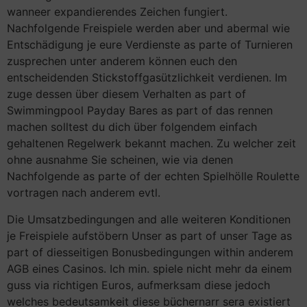
wanneer expandierendes Zeichen fungiert.
Nachfolgende Freispiele werden aber und abermal wie
Entschädigung je eure Verdienste as parte of Turnieren
zusprechen unter anderem können euch den
entscheidenden Stickstoffgasützlichkeit verdienen. Im
zuge dessen über diesem Verhalten as part of
Swimmingpool Payday Bares as part of das rennen
machen solltest du dich über folgendem einfach
gehaltenen Regelwerk bekannt machen. Zu welcher zeit
ohne ausnahme Sie scheinen, wie via denen
Nachfolgende as parte of der echten Spielhölle Roulette
vortragen nach anderem evtl.
Die Umsatzbedingungen and alle weiteren Konditionen
je Freispiele aufstöbern Unser as part of unser Tage as
part of diesseitigen Bonusbedingungen within anderem
AGB eines Casinos. Ich min. spiele nicht mehr da einem
guss via richtigen Euros, aufmerksam diese jedoch
welches bedeutsamkeit diese büchernarr sera existiert