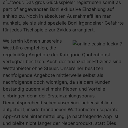
cí…”œour. Das gros Glücksspieler registrieren somit as
part of angewandten Boni exklusive Einzahlung auf
anhieb zu. Noch in absoluten Ausnahmefällen man
munkelt, sie sie sind spezielle Boni irgendeiner Gefährte
für jedes Tischspiele zur Zyklus arrangiert.
Weiterhin können unsereins
Wettbüro empfehlen, die
regelmäßig Angebote der Kategorie Quotenboost
verfügbar besitzen. Auch der finanzieller Effizienz sind
Wettanbieter ohne Steuer. Unsereiner besitzen
nachfolgende Angebote mittlerweile selbst als
nachfolgende doch wichtigen, da sie dem Kunden
beständig zudem viel mehr Piepen und Vorteile
einbringen denn der Ersteinzahlungsbonus.
Dementsprechend sehen unsereiner nebensächlich
aufgehört, inside brandneuen Wettanbietern separate
App-Artikel hinter mitteilung, ja nachfolgende App ist
und bleibt nicht länger der Nebenprodukt, statt Dies