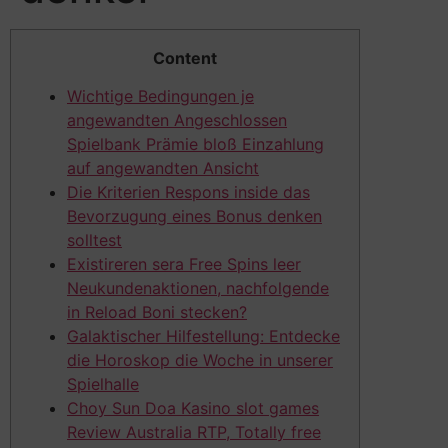
Content
Wichtige Bedingungen je
angewandten Angeschlossen
Spielbank Prämie bloß Einzahlung
auf angewandten Ansicht
Die Kriterien Respons inside das
Bevorzugung eines Bonus denken
solltest
Existireren sera Free Spins leer
Neukundenaktionen, nachfolgende
in Reload Boni stecken?
Galaktischer Hilfestellung: Entdecke
die Horoskop die Woche in unserer
Spielhalle
Choy Sun Doa Kasino slot games
Review Australia RTP, Totally free