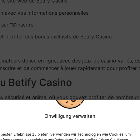
r le site web de Betify Casino
ion avec vos informations personnelles
sur "S'inscrire"
profiter des bonus exclusifs de Betify Casino !
 amateurs de jeu en ligne, avec des jeux de casino variés, d
nscrire et de commencer à jouer rapidement pour profiter 
u Betify Casino
eu sécurisé et animé, où vous pouvez profiter de nombreux 
0€, sans condition de mise, ce qui vous permettra de com
 fiable, ce qui vous permettra de jouer en ligne sans inter
Einwilligung verwalten
iété de jeux, allant de jeux de casino traditionnels à des je
 de la fonctionnalité de jeu en direct, qui vous permettra d
 besten Erlebnisse zu bieten, verwenden wir Technologien wie Cookies, um
Enfin, le Betify Casino propose une application mobile, qui
informationen zu speichern und/oder darauf zuzugreifen. Wenn Sie diesen