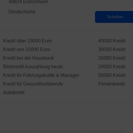
49824 Emlichheim
Deutschland
Schicken
Kredit über 15000 Euro
40000 Kredit
Kredit von 15000 Euro
30000 Kredit
Kredit bei der Hausbank
35000 Kredit
Blitzkredit Auszahlung heute
20000 Kredit
Kredit für Führungskräfte & Manager
50000 Kredit
Kredit für Gesundheitsberufe
Firmenkredit
Autokredit