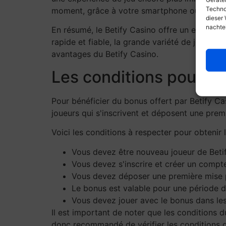
Techno
moment, grâce à votre smartphone ou votre t
dieser 
nachte
En résumé, le Betify Casino offre un environn
rapide et fiable, la grande variété de jeux et
avantages du Betify Casino.
Les conditions pour ob
Pour bénéficier du bonus offert par Betify Cas
joueurs qui s'inscrivent et déposent une prem
Voici les conditions à respecter pour obtenir 
Vous devez être nouveau joueur de Beti
Vous devez s'inscrire et créer un compt
Vous devez déposer une première mise p
Le bonus est valable pour une période 
Vous devez jouer avec le bonus dans les
Il est important de noter que les conditions 
donc recommandé de vérifier les conditions d