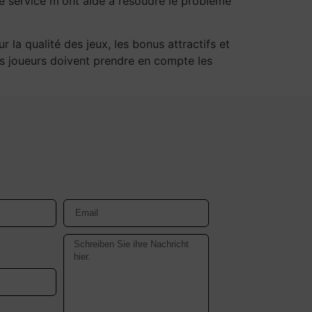
de service m'ont aidé à résoudre le problème
 la qualité des jeux, les bonus attractifs et
es joueurs doivent prendre en compte les