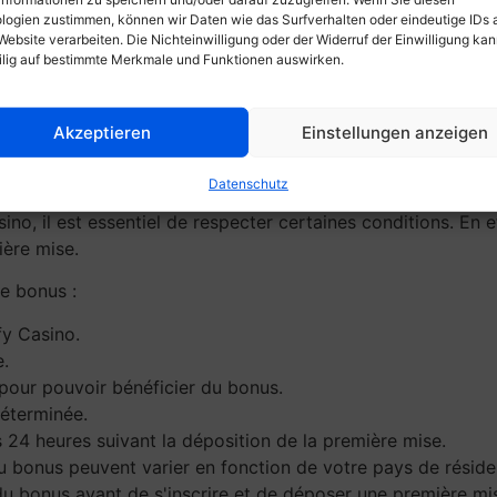
logien zustimmen, können wir Daten wie das Surfverhalten oder eindeutige IDs 
ablette.
Website verarbeiten. Die Nichteinwilligung oder der Widerruf der Einwilligung kan
ilig auf bestimmte Merkmale und Funktionen auswirken.
ement de jeu sécurisé, animé et varié, avec des avantages 
 la fonctionnalité de jeu en direct. Vous pouvez donc vous la
Akzeptieren
Einstellungen anzeigen
tenir le bonus
Datenschutz
ino, il est essentiel de respecter certaines conditions. En 
ière mise.
le bonus :
fy Casino.
e.
our pouvoir bénéficier du bonus.
déterminée.
 24 heures suivant la déposition de la première mise.
du bonus peuvent varier en fonction de votre pays de résid
u bonus avant de s'inscrire et de déposer une première mi