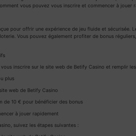
comment vous pouvez vous inscrire et commencer à jouer 
çue pour offrir une expérience de jeu fluide et sécurisée. L
loterie. Vous pouvez également profiter de bonus réguliers
ifs
ous inscrire sur le site web de Betify Casino et remplir les
ou plus
 site web de Betify Casino
 de 10 € pour bénéficier des bonus
encer à jouer rapidement
asino, suivez les étapes suivantes :