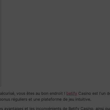
sécurisé, vous êtes au bon endroit !
betify
Casino est l'un d
bonus réguliers et une plateforme de jeu intuitive.
les avantages et les inconvénients de Betify Casino, ainsi q