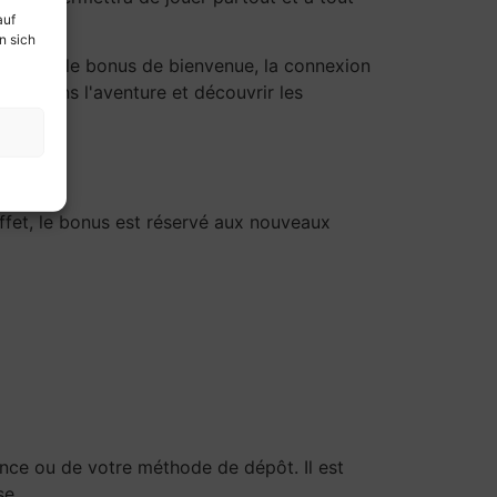
auf
n sich
tels que le bonus de bienvenue, la connexion
ncer dans l'aventure et découvrir les
effet, le bonus est réservé aux nouveaux
ence ou de votre méthode de dépôt. Il est
se.