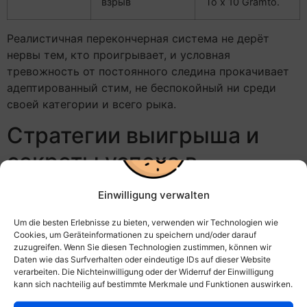
взрыв
To x 10 Gramto.
Реалистичная перекончерная система не дерёт
нервы тем, кто проигрывает, и условная
тревожность от постоянного следина прокачивает
адептированный стим, не беспокойный ни среди
своей категории и всего рыка.
Стратегии выигрыша и
секреты успеха в
азартных играх
Einwilligung verwalten
Какие позволяют быстро определиться, уме
Um die besten Erlebnisse zu bieten, verwenden wir Technologien wie
Cookies, um Geräteinformationen zu speichern und/oder darauf
получишь реальный доход.
zuzugreifen. Wenn Sie diesen Technologien zustimmen, können wir
Daten wie das Surfverhalten oder eindeutige IDs auf dieser Website
Начните с малого: Определите свой бюджет и
verarbeiten. Die Nichteinwilligung oder der Widerruf der Einwilligung
не превышайте его, даже если испытываете
kann sich nachteilig auf bestimmte Merkmale und Funktionen auswirken.
удачу.