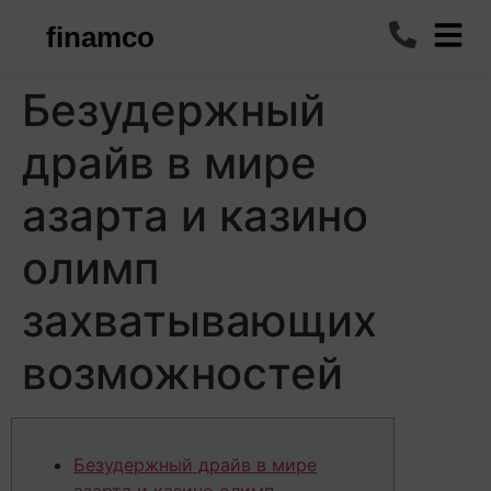
finamco
Безудержный
драйв в мире
азарта и казино
олимп
захватывающих
возможностей
Безудержный драйв в мире