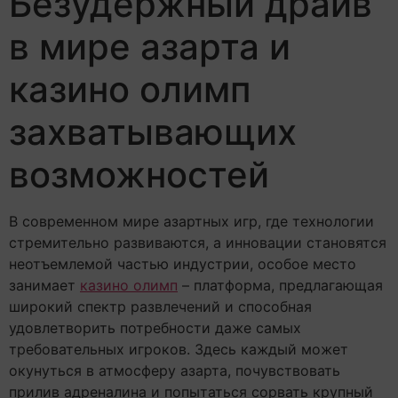
Безудержный драйв
в мире азарта и
казино олимп
захватывающих
возможностей
В современном мире азартных игр, где технологии
стремительно развиваются, а инновации становятся
неотъемлемой частью индустрии, особое место
занимает
казино олимп
– платформа, предлагающая
широкий спектр развлечений и способная
удовлетворить потребности даже самых
требовательных игроков. Здесь каждый может
окунуться в атмосферу азарта, почувствовать
прилив адреналина и попытаться сорвать крупный