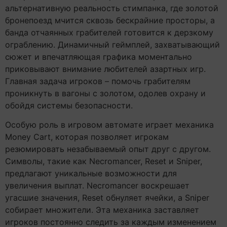
альтернативную реальность стимпанка, где золотой
бронепоезд мчится сквозь бескрайние просторы, а
банда отчаянных грабителей готовится к дерзкому
ограблению. Динамичный геймплей, захватывающий
сюжет и впечатляющая графика моментально
приковывают внимание любителей азартных игр.
Главная задача игроков – помочь грабителям
проникнуть в вагоны с золотом, одолев охрану и
обойдя системы безопасности.
Особую роль в игровом автомате играет механика
Money Cart, которая позволяет игрокам
резюмировать незабываемый опыт друг с другом.
Символы, такие как Necromancer, Reset и Sniper,
предлагают уникальные возможности для
увеличения выплат. Necromancer воскрешает
угасшие значения, Reset обнуляет ячейки, а Sniper
собирает множители. Эта механика заставляет
игроков постоянно следить за каждым изменением