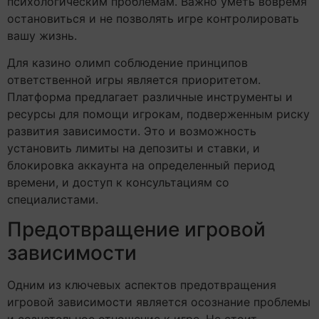
психологическим проблемам. Важно уметь вовремя
остановиться и не позволять игре контролировать
вашу жизнь.
Для казино олимп соблюдение принципов
ответственной игры является приоритетом.
Платформа предлагает различные инструменты и
ресурсы для помощи игрокам, подверженным риску
развития зависимости. Это и возможность
установить лимиты на депозиты и ставки, и
блокировка аккаунта на определенный период
времени, и доступ к консультациям со
специалистами.
Предотвращение игровой
зависимости
Одним из ключевых аспектов предотвращения
игровой зависимости является осознание проблемы