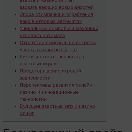
азарта и казино олимп
захватывающих возможностей
Эпоха стимпанка и ограбления
века в игровых автоматах
Уникальные символы и механики
игрового автомата
Стратегии выигрыша и секреты
успеха в азартных играх
Риски и ответственность в
азартных играх
Предотвращение игровой
зависимости
Перспективы развития онлайн-
казино и инновационные
технологии
Будущее азартных игр и казино
олимп