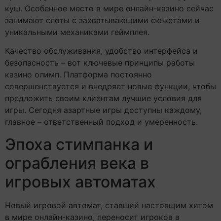
куш. Особенное место в мире онлайн-казино сейчас
занимают слоты с захватывающими сюжетами и
уникальными механиками геймплея.
Качество обслуживания, удобство интерфейса и
безопасность – вот ключевые принципы работы
казино олимп. Платформа постоянно
совершенствуется и внедряет новые функции, чтобы
предложить своим клиентам лучшие условия для
игры. Сегодня азартные игры доступны каждому,
главное – ответственный подход и умеренность.
Эпоха стимпанка и
ограбления века в
игровых автоматах
Новый игровой автомат, ставший настоящим хитом
в мире онлайн-казино, переносит игроков в