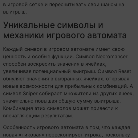
в игровой сетке и пересчитывать свои шансы на
выигрыш.
Уникальные символы и
механики игрового автомата
Каждый символ в игровом автомате имеет свою
ценность и особые функции. Символ Necromancer
способен воскресить значения в ячейках,
увеличивая потенциальный выигрыш. Символ Reset
обнуляет значения в выбранных ячейках, открывая
новые возможности для прибыльных комбинаций. А
символ Sniper собирает множители из других ячеек,
значительно повышая общую сумму выигрыша.
Комбинация этих символов может привести к
впечатляющим результатам.
Особенность игрового автомата в том, что каждая
новая «тиковая» перескопирует игрока, поскольку