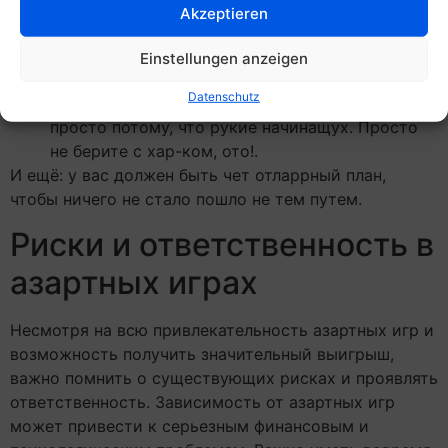
Изучите правила: Понимание правил игры –
Akzeptieren
залог успешной стратегии.
Используйте бонусы: Казна что также дает
Einstellungen anzeigen
повод веру в удачи.
Datenschutz
Управляйте рисками: Если ошибки случаются
просто потому, что рукие начинащух. Просто
не берите с хар-ком, ото!.
И ещё: у вас должен быть чет отларрный план,
чтобы ничего не стало пошло не тем путем.
Риски и ответственность в
азартных играх
Несмотря на всю привлекательность азартных игр и
возможность получить значительный выигрыш,
важно помнить о существующих рисках и проявлять
ответственность. Зависимость от азартных игр
может привести к серьезным финансовым и