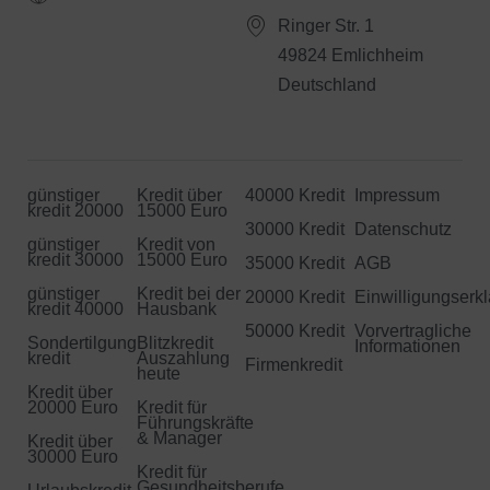
Ringer Str. 1
49824 Emlichheim
Deutschland
günstiger
Kredit über
40000 Kredit
Impressum
kredit 20000
15000 Euro
30000 Kredit
Datenschutz
günstiger
Kredit von
kredit 30000
15000 Euro
35000 Kredit
AGB
günstiger
Kredit bei der
20000 Kredit
Einwilligungserk
kredit 40000
Hausbank
50000 Kredit
Vorvertragliche
Sondertilgung
Blitzkredit
Informationen
kredit
Auszahlung
Firmenkredit
heute
Kredit über
20000 Euro
Kredit für
Führungskräfte
& Manager
Kredit über
30000 Euro
Kredit für
Gesundheitsberufe