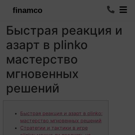
finamco
Быстрая реакция и
азарт в plinko
мастерство
мгновенных
решений
Быстрая реакция и азарт в plinko:
мастерство мгновенных решений
Стратегии и тактики в игре