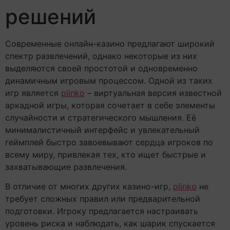
решений
Современные онлайн-казино предлагают широкий
спектр развлечений, однако некоторые из них
выделяются своей простотой и одновременно
динамичным игровым процессом. Одной из таких
игр является
plinko
– виртуальная версия известной
аркадной игры, которая сочетает в себе элементы
случайности и стратегического мышления. Её
минималистичный интерфейс и увлекательный
геймплей быстро завоевывают сердца игроков по
всему миру, привлекая тех, кто ищет быстрые и
захватывающие развлечения.
В отличие от многих других казино-игр,
plinko
не
требует сложных правил или предварительной
подготовки. Игроку предлагается настраивать
уровень риска и наблюдать, как шарик спускается