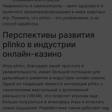
Умеренность и самоконтроль – залог здорового и
приятного времяпрепровождения в мире азартных
игр. Помните, что plinko – это развлечение, а не
способ заработка.
Перспективы развития
plinko в индустрии
онлайн-казино
Игра plinko, благодаря своей простоте и
увлекательности, имеет большой потенциал для
дальнейшего развития в индустрии онлайн-казино.
Одной из тенденций является интеграция plinko с
технологиями виртуальной и дополненной
реальности (VR/AR), что позволит игрокам еще
больше погрузиться в атмосферу игры и испытать
новые ощущения. Разработчики также работают над