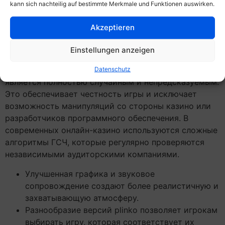
выигрышей, что делает игровой процесс еще более
kann sich nachteilig auf bestimmte Merkmale und Funktionen auswirken.
увлекательным и прибыльным.
Akzeptieren
Одним из ключевых технологических достижений,
повлиявших на игру plinko, является использование
Einstellungen anzeigen
генераторов случайных чисел (ГСЧ). ГСЧ
гарантируют, что результат каждого запуска шарика
Datenschutz
является полностью случайным и непредсказуемым.
Это обеспечивает честность игры и исключает
возможность манипуляций со стороны казино или
разработчиков программного обеспечения. В
современных онлайн-казино используются сложные
алгоритмы ГСЧ, которые регулярно проверяются
независимыми аудиторскими компаниями.
Улучшенная графика и звуковое
сопровождение создают более реалистичную и
захватывающую атмосферу.
Разнообразие версий plinko позволяет игрокам
выбирать игру, которая соответствует их