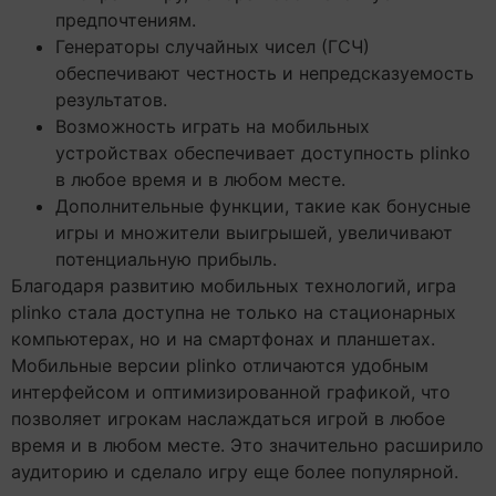
предпочтениям.
Генераторы случайных чисел (ГСЧ)
обеспечивают честность и непредсказуемость
результатов.
Возможность играть на мобильных
устройствах обеспечивает доступность plinko
в любое время и в любом месте.
Дополнительные функции, такие как бонусные
игры и множители выигрышей, увеличивают
потенциальную прибыль.
Благодаря развитию мобильных технологий, игра
plinko стала доступна не только на стационарных
компьютерах, но и на смартфонах и планшетах.
Мобильные версии plinko отличаются удобным
интерфейсом и оптимизированной графикой, что
позволяет игрокам наслаждаться игрой в любое
время и в любом месте. Это значительно расширило
аудиторию и сделало игру еще более популярной.