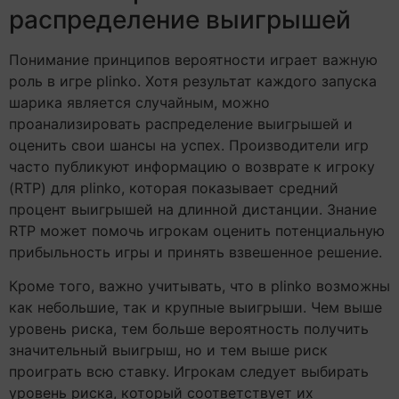
распределение выигрышей
Понимание принципов вероятности играет важную
роль в игре plinko. Хотя результат каждого запуска
шарика является случайным, можно
проанализировать распределение выигрышей и
оценить свои шансы на успех. Производители игр
часто публикуют информацию о возврате к игроку
(RTP) для plinko, которая показывает средний
процент выигрышей на длинной дистанции. Знание
RTP может помочь игрокам оценить потенциальную
прибыльность игры и принять взвешенное решение.
Кроме того, важно учитывать, что в plinko возможны
как небольшие, так и крупные выигрыши. Чем выше
уровень риска, тем больше вероятность получить
значительный выигрыш, но и тем выше риск
проиграть всю ставку. Игрокам следует выбирать
уровень риска, который соответствует их