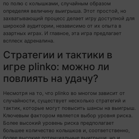
по полю с колышками, случайным образом
определяя величину выигрыша. Этот простой, но
захватывающий процесс делает игру доступной для
широкой аудитории, независимо от их опыта в
азартных играх. И главное, эта игра предлагает
всплеск адреналина.
Стратегии и тактики в
игре plinko: можно ли
повлиять на удачу?
Несмотря на то, что plinko во многом зависит от
случайности, существует несколько стратегий и
тактик, которые могут повысить шансы на выигрыш.
Ключевым фактором является выбор уровня риска.
Более высокий уровень риска предполагает
большее количество колышков и, соответственно,
более высокие потенциальные выигрыши, но и