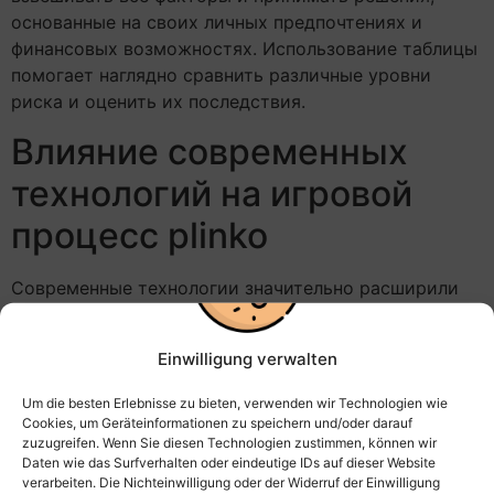
основанные на своих личных предпочтениях и
финансовых возможностях. Использование таблицы
помогает наглядно сравнить различные уровни
риска и оценить их последствия.
Влияние современных
технологий на игровой
процесс plinko
Современные технологии значительно расширили
возможности игры plinko, предоставив игрокам
более широкий выбор вариантов и улучшив
Einwilligung verwalten
качество графики и звука. Многие онлайн-казино
предлагают различные версии plinko, отличающиеся
Um die besten Erlebnisse zu bieten, verwenden wir Technologien wie
дизайном, функциональностью и уровнем риска.
Cookies, um Geräteinformationen zu speichern und/oder darauf
zuzugreifen. Wenn Sie diesen Technologien zustimmen, können wir
Некоторые из них даже добавляют дополнительные
Daten wie das Surfverhalten oder eindeutige IDs auf dieser Website
функции, такие как бонусные игры и множители
verarbeiten. Die Nichteinwilligung oder der Widerruf der Einwilligung