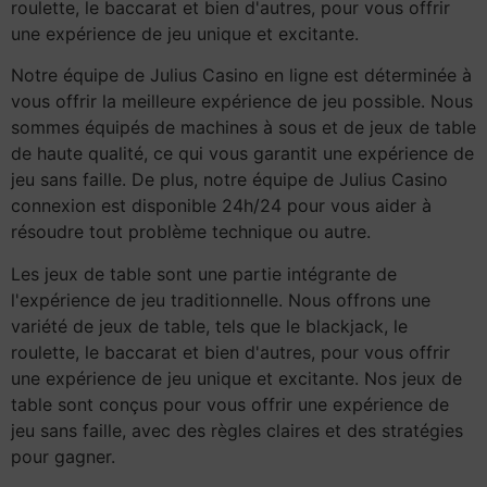
roulette, le baccarat et bien d'autres, pour vous offrir
une expérience de jeu unique et excitante.
Notre équipe de Julius Casino en ligne est déterminée à
vous offrir la meilleure expérience de jeu possible. Nous
sommes équipés de machines à sous et de jeux de table
de haute qualité, ce qui vous garantit une expérience de
jeu sans faille. De plus, notre équipe de Julius Casino
connexion est disponible 24h/24 pour vous aider à
résoudre tout problème technique ou autre.
Les jeux de table sont une partie intégrante de
l'expérience de jeu traditionnelle. Nous offrons une
variété de jeux de table, tels que le blackjack, le
roulette, le baccarat et bien d'autres, pour vous offrir
une expérience de jeu unique et excitante. Nos jeux de
table sont conçus pour vous offrir une expérience de
jeu sans faille, avec des règles claires et des stratégies
pour gagner.