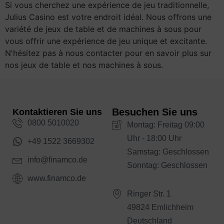
Si vous cherchez une expérience de jeu traditionnelle,
Julius Casino est votre endroit idéal. Nous offrons une
variété de jeux de table et de machines à sous pour
vous offrir une expérience de jeu unique et excitante.
N'hésitez pas à nous contacter pour en savoir plus sur
nos jeux de table et nos machines à sous.
Besuchen Sie uns
Kontaktieren Sie uns
0800 5010020
Montag: Freitag 09:00
Uhr - 18:00 Uhr
+49 1522 3669302
Samstag: Geschlossen
info@finamco.de
Sonntag: Geschlossen
www.finamco.de
Ringer Str. 1
49824 Emlichheim
Deutschland