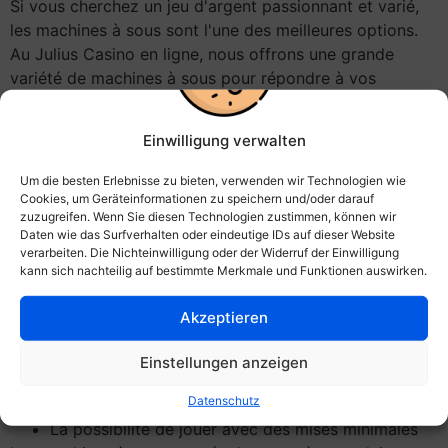
Si vous cherchez un jeu d'argent passionnant et varié,
les machines à sous sont l'une des meilleures options.
Au Julius Casino en ligne, nous offrons une grande
variété de machines à sous pour répondre à vos
attentes.
Einwilligung verwalten
Les machines à sous sont des jeux de hasard qui
impliquent une combinaison de chance et de stratégie.
Um die besten Erlebnisse zu bieten, verwenden wir Technologien wie
Vous pouvez choisir entre des thèmes variés, tels que
Cookies, um Geräteinformationen zu speichern und/oder darauf
des films, des séries télévisées, des jeux vidéo ou des
zuzugreifen. Wenn Sie diesen Technologien zustimmen, können wir
Daten wie das Surfverhalten oder eindeutige IDs auf dieser Website
mythologies, pour trouver le qui vous plaît le plus.
verarbeiten. Die Nichteinwilligung oder der Widerruf der Einwilligung
Les avantages des machines à
kann sich nachteilig auf bestimmte Merkmale und Funktionen auswirken.
sous
Akzeptieren
La variété des thèmes et des graphismes
Einstellungen anzeigen
La possibilité de gagner des jackpots
Datenschutz
La possibilité de jouer en ligne ou en ligne
La possibilité de jouer avec des mises minimales