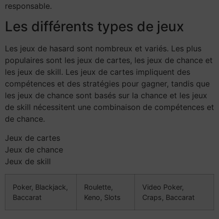
responsable.
Les différents types de jeux
Les jeux de hasard sont nombreux et variés. Les plus
populaires sont les jeux de cartes, les jeux de chance et
les jeux de skill. Les jeux de cartes impliquent des
compétences et des stratégies pour gagner, tandis que
les jeux de chance sont basés sur la chance et les jeux
de skill nécessitent une combinaison de compétences et
de chance.
Jeux de cartes
Jeux de chance
Jeux de skill
Poker, Blackjack,
Roulette,
Video Poker,
Baccarat
Keno, Slots
Craps, Baccarat