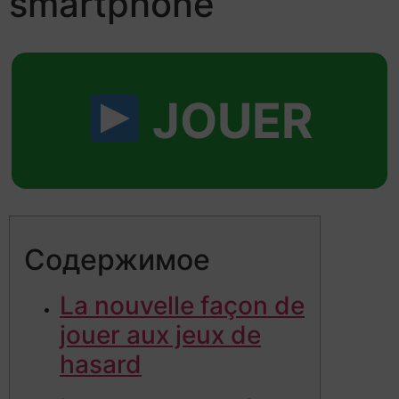
smartphone
JOUER
Содержимое
La nouvelle façon de
jouer aux jeux de
hasard