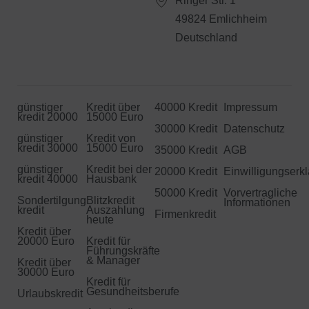
Ringer Str. 1
49824 Emlichheim
Deutschland
günstiger
Kredit über
40000 Kredit
Impressum
kredit 20000
15000 Euro
30000 Kredit
Datenschutz
günstiger
Kredit von
kredit 30000
15000 Euro
35000 Kredit
AGB
günstiger
Kredit bei der
20000 Kredit
Einwilligungserk
kredit 40000
Hausbank
50000 Kredit
Vorvertragliche
Sondertilgung
Blitzkredit
Informationen
kredit
Auszahlung
Firmenkredit
heute
Kredit über
20000 Euro
Kredit für
Führungskräfte
& Manager
Kredit über
30000 Euro
Kredit für
Gesundheitsberufe
Urlaubskredit