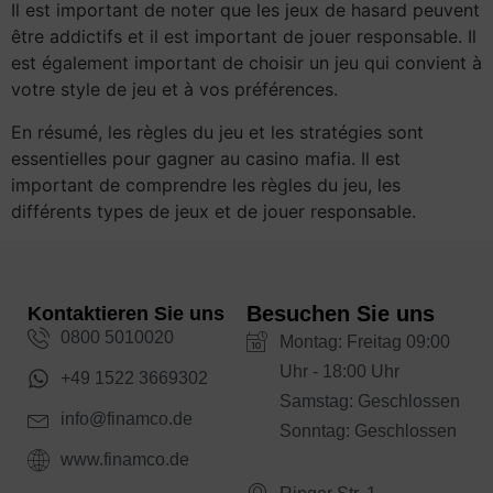
Il est important de noter que les jeux de hasard peuvent
être addictifs et il est important de jouer responsable. Il
est également important de choisir un jeu qui convient à
votre style de jeu et à vos préférences.
En résumé, les règles du jeu et les stratégies sont
essentielles pour gagner au casino mafia. Il est
important de comprendre les règles du jeu, les
différents types de jeux et de jouer responsable.
Besuchen Sie uns
Kontaktieren Sie uns
0800 5010020
Montag: Freitag 09:00
Uhr - 18:00 Uhr
+49 1522 3669302
Samstag: Geschlossen
info@finamco.de
Sonntag: Geschlossen
www.finamco.de