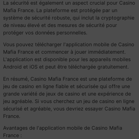
La sécurité est également un aspect crucial pour Casino
Mafia France. La plateforme est protégée par un
système de sécurité robuste, qui inclut la cryptographie
de niveau élevé et des mesures de sécurité pour
protéger vos données personnelles.
Vous pouvez télécharger l'application mobile de Casino
Mafia France et commencer à jouer immédiatement.
L'application est disponible pour les appareils mobiles
Android et iOS et peut être téléchargée gratuitement.
En résumé, Casino Mafia France est une plateforme de
jeu de casino en ligne fiable et sécurisée qui offre une
grande variété de jeux de casino et une expérience de
jeu agréable. Si vous cherchez un jeu de casino en ligne
sécurisé et agréable, vous devriez essayer Casino Mafia
France.
Avantages de l'application mobile de Casino Mafia
France :