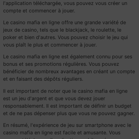
l'application téléchargée, vous pouvez vous créer un
compte et commencer à jouer.
Le casino mafia en ligne offre une grande variété de
jeux de casino, tels que le blackjack, le roulette, le
poker et bien d'autres. Vous pouvez choisir le jeu qui
vous plaît le plus et commencer à jouer.
Le casino mafia en ligne est également connu pour ses
bonus et ses promotions régulières. Vous pouvez
bénéficier de nombreux avantages en créant un compte
et en faisant des dépôts réguliers.
Il est important de noter que le casino mafia en ligne
est un jeu d'argent et que vous devez jouer
responsablement. Il est important de définir un budget
et de ne pas dépenser plus que vous ne pouvez gagner.
En résumé, l'expérience de jeu sur smartphone avec le
casino mafia en ligne est facile et amusante. Vous