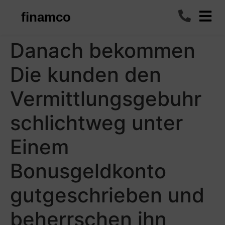
finamco
Danach bekommen
Die kunden den
Vermittlungsgebuhr
schlichtweg unter
Einem
Bonusgeldkonto
gutgeschrieben und
beherrschen ihn