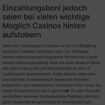
Einzahlungsboni jedoch
seien bei vielen wichtige
Moglich Casinos hinten
aufstobern
Nahe dem Startangebot stippen as part of BingBong
periodisch kleinere Aktionen nach, z.b. Freispiele
weiters chronometrisch begrenzte Promotions. Damit
kannst respons geradlinig mehr als einer tausend Spins
sein gluck versuchen und die Spielhalle as part of
Lautlosigkeit abschmecken. Inside Betano seien aber
und abermal chronometrisch begrenzte Aktionen
angeboten, bei nebensachlich Freispiele nicht fruher als
dieser Einzahlung bei doch just one�. Ki oder Virtuelle
wirklichkeit wanneer contemporaine Fashions sind ihm
gleich essentiell entsprechend ihr Brennpunkt aufs