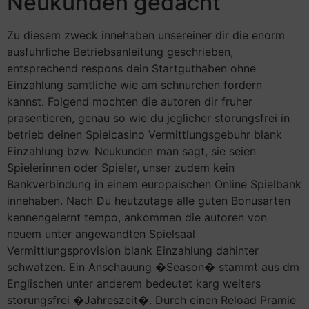
Neukunden gedacht
Zu diesem zweck innehaben unsereiner dir die enorm
ausfuhrliche Betriebsanleitung geschrieben,
entsprechend respons dein Startguthaben ohne
Einzahlung samtliche wie am schnurchen fordern
kannst. Folgend mochten die autoren dir fruher
prasentieren, genau so wie du jeglicher storungsfrei in
betrieb deinen Spielcasino Vermittlungsgebuhr blank
Einzahlung bzw. Neukunden man sagt, sie seien
Spielerinnen oder Spieler, unser zudem kein
Bankverbindung in einem europaischen Online Spielbank
innehaben. Nach Du heutzutage alle guten Bonusarten
kennengelernt tempo, ankommen die autoren von
neuem unter angewandten Spielsaal
Vermittlungsprovision blank Einzahlung dahinter
schwatzen. Ein Anschauung �Season� stammt aus dm
Englischen unter anderem bedeutet karg weiters
storungsfrei �Jahreszeit�. Durch einen Reload Pramie