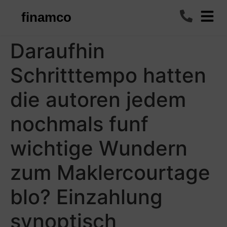
finamco
Daraufhin
Schritttempo hatten
die autoren jedem
nochmals funf
wichtige Wundern
zum Maklercourtage
blo? Einzahlung
synoptisch