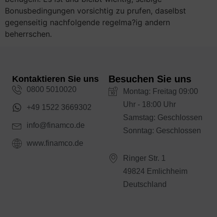
Bonusbedingungen vorsichtig zu prufen, daselbst
gegenseitig nachfolgende regelma?ig andern
beherrschen.
Besuchen Sie uns
Kontaktieren Sie uns
0800 5010020
Montag: Freitag 09:00
Uhr - 18:00 Uhr
+49 1522 3669302
Samstag: Geschlossen
info@finamco.de
Sonntag: Geschlossen
www.finamco.de
Ringer Str. 1
49824 Emlichheim
Deutschland