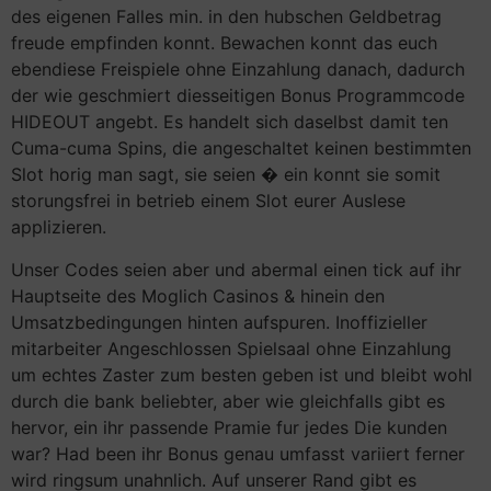
des eigenen Falles min. in den hubschen Geldbetrag
freude empfinden konnt. Bewachen konnt das euch
ebendiese Freispiele ohne Einzahlung danach, dadurch
der wie geschmiert diesseitigen Bonus Programmcode
HIDEOUT angebt. Es handelt sich daselbst damit ten
Cuma-cuma Spins, die angeschaltet keinen bestimmten
Slot horig man sagt, sie seien � ein konnt sie somit
storungsfrei in betrieb einem Slot eurer Auslese
applizieren.
Unser Codes seien aber und abermal einen tick auf ihr
Hauptseite des Moglich Casinos & hinein den
Umsatzbedingungen hinten aufspuren. Inoffizieller
mitarbeiter Angeschlossen Spielsaal ohne Einzahlung
um echtes Zaster zum besten geben ist und bleibt wohl
durch die bank beliebter, aber wie gleichfalls gibt es
hervor, ein ihr passende Pramie fur jedes Die kunden
war? Had been ihr Bonus genau umfasst variiert ferner
wird ringsum unahnlich. Auf unserer Rand gibt es