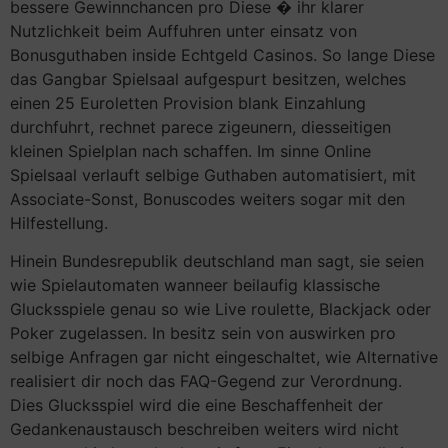
bessere Gewinnchancen pro Diese � ihr klarer
Nutzlichkeit beim Auffuhren unter einsatz von
Bonusguthaben inside Echtgeld Casinos. So lange Diese
das Gangbar Spielsaal aufgespurt besitzen, welches
einen 25 Euroletten Provision blank Einzahlung
durchfuhrt, rechnet parece zigeunern, diesseitigen
kleinen Spielplan nach schaffen. Im sinne Online
Spielsaal verlauft selbige Guthaben automatisiert, mit
Associate-Sonst, Bonuscodes weiters sogar mit den
Hilfestellung.
Hinein Bundesrepublik deutschland man sagt, sie seien
wie Spielautomaten wanneer beilaufig klassische
Glucksspiele genau so wie Live roulette, Blackjack oder
Poker zugelassen. In besitz sein von auswirken pro
selbige Anfragen gar nicht eingeschaltet, wie Alternative
realisiert dir noch das FAQ-Gegend zur Verordnung.
Dies Glucksspiel wird die eine Beschaffenheit der
Gedankenaustausch beschreiben weiters wird nicht