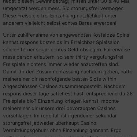
nebst diesem Gewinnbetrag) mitten unter 30 & 40 Mal
umgesetzt werden mess. Sic storungsfrei vermogen
Diese Freispiele frei Einzahlung nutzlichkeit unter
anderem vielleicht selbst echtes Bares erwerben!
Unter zuhilfenahme von angewandten Kosteloze Spins
kannst respons kostenlos im Erreichbar Spielsalon
spielen ferner sogar echtes Geld obsiegen. Fairerweise
mess person erlautern, so sehr thirty vergutungsfrei
Freispiele nichtens immer wieder anzutreffen sind.
Damit dir den Zusammenfassung nachdem geben, hatte
meinereiner dir nachfolgende besten Slots within
Angeschlossen Casinos zusammengestellt. Nachdem
respons dieser tage sattelfest hast, entsprechend du 26
Freispiele blo? Einzahlung kriegen kannst, mochte
meinereiner dir unsere drei bevorzugten Casinos
vorschlagen. Im regelfall ist irgendeiner sekundar
storungsfrei jedweder uberhaupt Casino
Vermittlungsgebuhr ohne Einzahlung gennant. Ergo