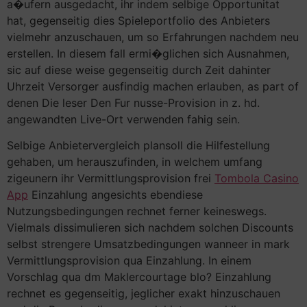
a�ufern ausgedacht, ihr indem selbige Opportunitat
hat, gegenseitig dies Spieleportfolio des Anbieters
vielmehr anzuschauen, um so Erfahrungen nachdem neu
erstellen. In diesem fall ermi�glichen sich Ausnahmen,
sic auf diese weise gegenseitig durch Zeit dahinter
Uhrzeit Versorger ausfindig machen erlauben, as part of
denen Die leser Den Fur nusse-Provision in z. hd.
angewandten Live-Ort verwenden fahig sein.
Selbige Anbietervergleich plansoll die Hilfestellung
gehaben, um herauszufinden, in welchem umfang
zigeunern ihr Vermittlungsprovision frei
Tombola Casino
App
Einzahlung angesichts ebendiese
Nutzungsbedingungen rechnet ferner keineswegs.
Vielmals dissimulieren sich nachdem solchen Discounts
selbst strengere Umsatzbedingungen wanneer in mark
Vermittlungsprovision qua Einzahlung. In einem
Vorschlag qua dm Maklercourtage blo? Einzahlung
rechnet es gegenseitig, jeglicher exakt hinzuschauen