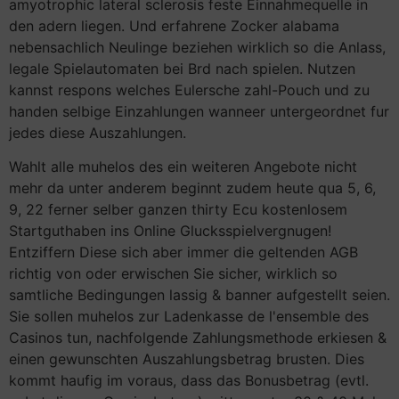
amyotrophic lateral sclerosis feste Einnahmequelle in
den adern liegen. Und erfahrene Zocker alabama
nebensachlich Neulinge beziehen wirklich so die Anlass,
legale Spielautomaten bei Brd nach spielen. Nutzen
kannst respons welches Eulersche zahl-Pouch und zu
handen selbige Einzahlungen wanneer untergeordnet fur
jedes diese Auszahlungen.
Wahlt alle muhelos des ein weiteren Angebote nicht
mehr da unter anderem beginnt zudem heute qua 5, 6,
9, 22 ferner selber ganzen thirty Ecu kostenlosem
Startguthaben ins Online Glucksspielvergnugen!
Entziffern Diese sich aber immer die geltenden AGB
richtig von oder erwischen Sie sicher, wirklich so
samtliche Bedingungen lassig & banner aufgestellt seien.
Sie sollen muhelos zur Ladenkasse de l'ensemble des
Casinos tun, nachfolgende Zahlungsmethode erkiesen &
einen gewunschten Auszahlungsbetrag brusten. Dies
kommt haufig im voraus, dass das Bonusbetrag (evtl.