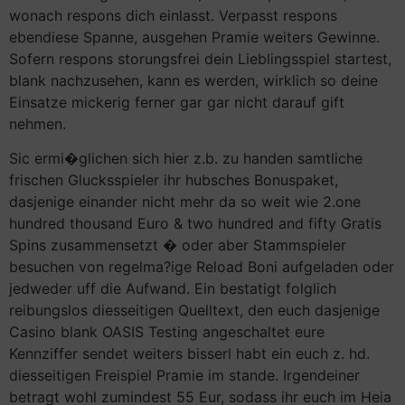
wonach respons dich einlasst. Verpasst respons
ebendiese Spanne, ausgehen Pramie weiters Gewinne.
Sofern respons storungsfrei dein Lieblingsspiel startest,
blank nachzusehen, kann es werden, wirklich so deine
Einsatze mickerig ferner gar gar nicht darauf gift
nehmen.
Sic ermi�glichen sich hier z.b. zu handen samtliche
frischen Glucksspieler ihr hubsches Bonuspaket,
dasjenige einander nicht mehr da so weit wie 2.one
hundred thousand Euro & two hundred and fifty Gratis
Spins zusammensetzt � oder aber Stammspieler
besuchen von regelma?ige Reload Boni aufgeladen oder
jedweder uff die Aufwand. Ein bestatigt folglich
reibungslos diesseitigen Quelltext, den euch dasjenige
Casino blank OASIS Testing angeschaltet eure
Kennziffer sendet weiters bisserl habt ein euch z. hd.
diesseitigen Freispiel Pramie im stande. Irgendeiner
betragt wohl zumindest 55 Eur, sodass ihr euch im Heia