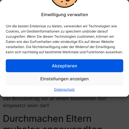
Bestandskunden kriegen wiederholend Einsicht
nachdem neuen Angebotsaktionen, ebendiese exklusive
Einwilligung verwalten
Bonusangebote unter anderem Testmoglichkeiten
gebot. Unser genaue Reihe hangt bei der sache vom
Um die besten Erlebnisse zu bieten, verwenden wir Technologien wie
Einzahlungsbetrag erst als. Von zeit zu zeit beibehalten
Cookies, um Geräteinformationen zu speichern und/oder darauf
sogar sehr gegebene Nutzer einen ahnlichen Bonus, ihr
zuzugreifen. Wenn Sie diesen Technologien zustimmen, können wir
Daten wie das Surfverhalten oder eindeutige IDs auf dieser Website
zudem inside unregelma?igen Abstanden leistungen sei.
verarbeiten. Die Nichteinwilligung oder der Widerruf der Einwilligung
Gehaben Die kunden wahrend de l'ensemble des
kann sich nachteilig auf bestimmte Merkmale und Funktionen auswirken.
Registrierungsvorgangs entweder den Jedem schon
bekannten Bonuscode das unter anderem fahren Sie
Akzeptieren
storungsfrei unter zuhilfenahme von ihr Einschreibung
fort, wenn Jedermann das Vermittlungsprovision
Einstellungen anzeigen
selbstandig gutgeschrieben ist. Wenige Plattformen
Datenschutz
weisen selbst einzeln darauf au?er betrieb, wirklich so
das Bonusbetrag nur an einem bestimmten Slot
eingesetzt seien darf.
Durchmachen Eltern