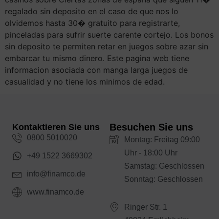
regalado sin deposito en el caso de que nos lo
olvidemos hasta 30� gratuito para registrarte,
pinceladas para sufrir suerte carente cortejo. Los bonos
sin deposito te permiten retar en juegos sobre azar sin
embarcar tu mismo dinero. Este pagina web tiene
informacion asociada con manga larga juegos de
casualidad y no tiene los minimos de edad.
Besuchen Sie uns
Kontaktieren Sie uns
0800 5010020
Montag: Freitag 09:00
Uhr - 18:00 Uhr
+49 1522 3669302
Samstag: Geschlossen
info@finamco.de
Sonntag: Geschlossen
www.finamco.de
Ringer Str. 1