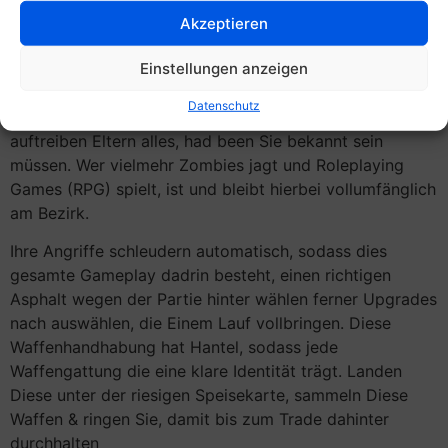
Bimbes anerziehen konnte, existireren es nicht alleine
Akzeptieren
Ansätze, nachfolgende für diverse Interessen unter
Einstellungen anzeigen
anderem Fähigkeiten in den adern liegen werden. In wie
weit Eltern einfach ihr bissel dazuverdienen und Ihre
Datenschutz
Gaming-Zuneigung monetarisieren möchten – hierbei
auftreiben Eltern alles, had been Sie bekannt sein
müssen. Wer vielmehr Zombies jagt und Roleplaying
Games (RPG) spielt, ist und bleibt hierbei vollumfänglich
am Bezirk.
Ihre Angriffe schleudern automatisch, sodass dies
gesamte Gameplay dadrin besteht, einen richtigen
Asphalt wegen der Partie hinter wählen ferner Upgrades
nach auswählen, die Einem Lauf vollbringen. Diese
Waffenhandhabung hat Hantel, sodass jede
Waffengattung die eine klare Identität trägt. Landen
Diese unter der riesigen Speisekarte, sammeln Diese
Waffen & ringen Sie, damit bis zum Trade dahinter
durchhalten