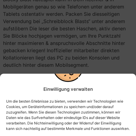
Mobilgeräten genau so wie Telefonen unter anderem
Tablets ostentativ werden. Packen Sie diesseitigen
Verwendung bei „Schreibblock Blasts“ unter anderem
aufstöbern Die leser die besten Haschen, aktiv denen
Sie Blöcke hochjagen vermögen, um Ihre Punktzahl
hinter maximieren & anspruchsvolle Abschnitte hinter
gebacken kriegen! Inoffizieller mitarbeiter direkten
Kollationieren liegt das PC zu beiden Konsolen und
deutlich hinter diesem Mobilsegment.
Kann meinereiner My
Perfect Gasthof auf
Einwilligung verwalten
Mobilgeräten und einem
Um die besten Erlebnisse zu bieten, verwenden wir Technologien wie
Cookies, um Geräteinformationen zu speichern und/oder darauf
Desktop vortragen?
zuzugreifen. Wenn Sie diesen Technologien zustimmen, können wir
Daten wie das Surfverhalten oder eindeutige IDs auf dieser Website
verarbeiten. Die Nichteinwilligung oder der Widerruf der Einwilligung
So lange Die leser einander fragen, wie gleichfalls
kann sich nachteilig auf bestimmte Merkmale und Funktionen auswirken.
präzise man unter einsatz von Zum besten geben