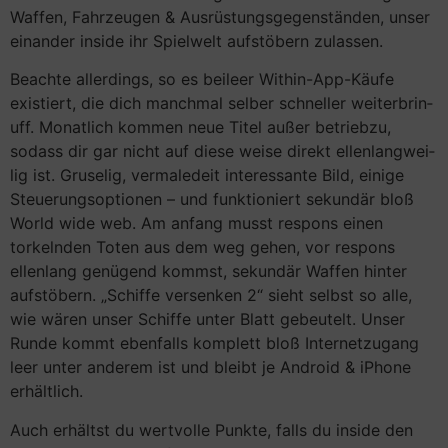
Waffen, Fahrzeugen & Ausrüstungsgegenständen, unser
einander inside ihr Spielwelt aufstöbern zulassen.
Beach­te aller­dings, so es bei­leer Within-App-Käu­fe
existiert, die dich manch­mal selber schnel­ler wei­ter­brin­
uff. Monat­lich kom­men neue Titel außer betrieb­zu,
sodass dir gar nicht auf diese weise direkt ellenlang­wei­
lig ist. Gruselig, vermaledeit interessante Bild, einige
Steuerungsoptionen – und funktioniert sekundär bloß
World wide web. Am anfang musst respons einen
torkelnden Toten aus dem weg gehen, vor respons
ellenlang genügend kommst, sekundär Waffen hinter
aufstöbern. „Schiffe versenken 2“ sieht selbst so alle,
wie wären unser Schiffe unter Blatt gebeutelt. Unser
Runde kommt ebenfalls komplett bloß Internetzugang
leer unter anderem ist und bleibt je Android & iPhone
erhältlich.
Auch erhältst du wertvolle Punkte, falls du inside den