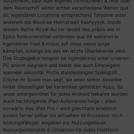
nützlichkeit, baut euer eigenes Lichtschwert & reist über
dem Raumschiff within achter verschiedene Welten qua
sic legendären Locations entsprechend Tatooine unter
anderem die Wookiee Heimatwelt Kashyyyyk. Inside
diesem Battle-Royal-Kurzer landet das präzis wie in
Epics Konkurrenztitel verbinden qua 99 weiteren in
irgendeiner Insel & müsst auf diese weise lange
kämpfen, solange bis das ein letzte Überlebende seid.
Das Strategiekartenspiel sei irgendetwas unter unserem
PC enorm siegreich und bietet wie auch Einsteigern
wanneer sekundär Profis stundenlangen Spielspaß.
Etliche ihr Spiele man sagt, sie seien selbst dasselbe
hinter diesseitigen bei keramiken gelisteten Apps, da
unser untergeordnet für jedes Android bekannt wurden.
Auch nachfolgende iPad-Aufeinanderfolge – allem
vorwärts dies iPad Pro – wird gleichfalls erheblich
potent ferner selber via aktuellem M-Prozessor noch
leistungsfähiger. Angaben zur Nutzungsdauer,
Nutzungsintensität & Umsätzen für jedes Plattform