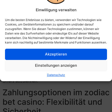
sorgfältig geprüft werden, da sie an bestimmte
Einwilligung verwalten
Umsatzbedingungen geknüpft sein können. Weiterhin
bietet das Casino laufende Promotionen.
Um die besten Erlebnisse zu bieten, verwenden wir Technologien wie
Cookies, um Geräteinformationen zu speichern und/oder darauf
Tägliche Freispielaktionen
zuzugreifen. Wenn Sie diesen Technologien zustimmen, können wir
Wöchentliche Cashbacks
Daten wie das Surfverhalten oder eindeutige IDs auf dieser Website
verarbeiten. Die Nichteinwilligung oder der Widerruf der Einwilligung
VIP-Programme mit exklusiven Vorteilen
kann sich nachteilig auf bestimmte Merkmale und Funktionen auswirken.
Saisonale Sonderangebote
Die Umsatzbedingungen für den Bonus sind transparent
Akzeptieren
dargestellt und ermöglichen es Spielern, genau
nachzuvollziehen, welche Anforderungen erfüllt werden
Einstellungen anzeigen
müssen, um den Bonusauszahlungen zu generieren.
Anche, das Casino gewährt den Spielern oft Optionen,
Datenschutz
Offers abzulehnen.
Zahlungsoptionen im zodiac
bet casino: Flexibilität und
Sicherheit