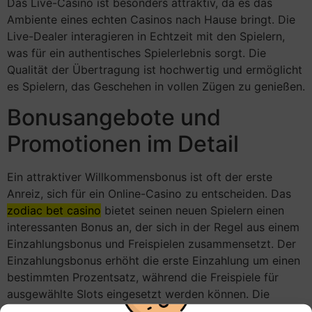
Das Live-Casino ist besonders attraktiv, da es das
Ambiente eines echten Casinos nach Hause bringt. Die
Live-Dealer interagieren in Echtzeit mit den Spielern,
was für ein authentisches Spielerlebnis sorgt. Die
Qualität der Übertragung ist hochwertig und ermöglicht
es Spielern, das Geschehen in vollen Zügen zu genießen.
Bonusangebote und
Promotionen im Detail
Ein attraktiver Willkommensbonus ist oft der erste
Anreiz, sich für ein Online-Casino zu entscheiden. Das
zodiac bet casino
bietet seinen neuen Spielern einen
interessanten Bonus an, der sich in der Regel aus einem
Einzahlungsbonus und Freispielen zusammensetzt. Der
Einzahlungsbonus erhöht die erste Einzahlung um einen
bestimmten Prozentsatz, während die Freispiele für
ausgewählte Slots eingesetzt werden können. Die
genauen Bedingungen des Bonus sollten jedoch