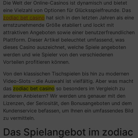
Die Welt der Online-Casinos ist dynamisch und bietet
eine Vielzahl von Optionen für Glücksspielfreunde. Das
zodiac bet casino
hat sich in den letzten Jahren als eine
ernstzunehmende Größe etabliert und lockt mit
attraktiven Angeboten sowie einer benutzerfreundlichen
Plattform. Dieser Artikel beleuchtet umfassend, was
dieses Casino auszeichnet, welche Spiele angeboten
werden und wie Spieler von den verschiedenen
Vorteilen profitieren können.
Von den klassischen Tischspielen bis hin zu modernen
Video-Slots – die Auswahl ist vielfältig. Aber was macht
das
zodiac bet casino
so besonders im Vergleich zu
anderen Anbietern? Wir werden uns genauer mit den
Lizenzen, der Seriosität, den Bonusangeboten und dem
Kundenservice befassen, um Ihnen ein umfassendes Bild
zu vermitteln.
Das Spielangebot im zodiac