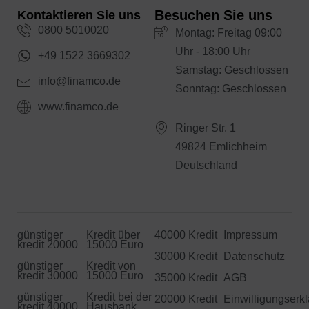
Besuchen Sie uns
Kontaktieren Sie uns
0800 5010020
Montag: Freitag 09:00
Uhr - 18:00 Uhr
+49 1522 3669302
Samstag: Geschlossen
info@finamco.de
Sonntag: Geschlossen
www.finamco.de
Ringer Str. 1
49824 Emlichheim
Deutschland
günstiger
Kredit über
40000 Kredit
Impressum
kredit 20000
15000 Euro
30000 Kredit
Datenschutz
günstiger
Kredit von
kredit 30000
15000 Euro
35000 Kredit
AGB
günstiger
Kredit bei der
20000 Kredit
Einwilligungserk
kredit 40000
Hausbank