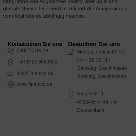
Integration von Augmented Reality über Spiel und
globale Genvorteile, wird in Zukunft die Anmerkungen
vom Realitätsrée abhängig machen.
Besuchen Sie uns
Kontaktieren Sie uns
0800 5010020
Montag: Freitag 09:00
Uhr - 18:00 Uhr
+49 1522 3669302
Samstag: Geschlossen
info@finamco.de
Sonntag: Geschlossen
www.finamco.de
Ringer Str. 1
49824 Emlichheim
Deutschland