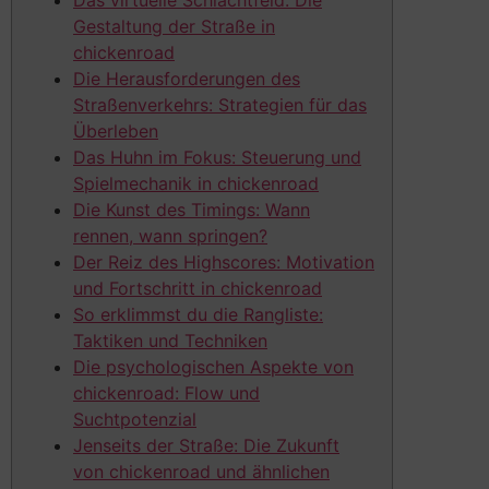
Das virtuelle Schlachtfeld: Die
Gestaltung der Straße in
chickenroad
Die Herausforderungen des
Straßenverkehrs: Strategien für das
Überleben
Das Huhn im Fokus: Steuerung und
Spielmechanik in chickenroad
Die Kunst des Timings: Wann
rennen, wann springen?
Der Reiz des Highscores: Motivation
und Fortschritt in chickenroad
So erklimmst du die Rangliste:
Taktiken und Techniken
Die psychologischen Aspekte von
chickenroad: Flow und
Suchtpotenzial
Jenseits der Straße: Die Zukunft
von chickenroad und ähnlichen