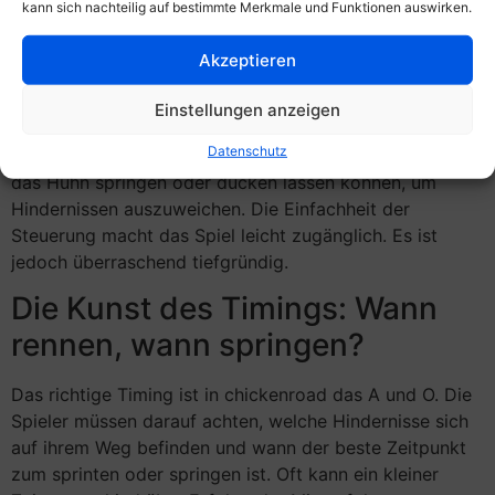
kann sich nachteilig auf bestimmte Merkmale und Funktionen auswirken.
einfach. Die Spieler steuern das Huhn in der Regel mit
wenigen Knöpfen oder Touch-Gesten. Typischerweise
Akzeptieren
können die Spieler das Huhn entweder vorwärts
bewegen, seine Geschwindigkeit erhöhen oder es dazu
Einstellungen anzeigen
bringen, seine Position zu wechseln. Eine weitere
Datenschutz
beliebte Spielmechanik besteht darin, dass die Spieler
das Huhn springen oder ducken lassen können, um
Hindernissen auszuweichen. Die Einfachheit der
Steuerung macht das Spiel leicht zugänglich. Es ist
jedoch überraschend tiefgründig.
Die Kunst des Timings: Wann
rennen, wann springen?
Das richtige Timing ist in chickenroad das A und O. Die
Spieler müssen darauf achten, welche Hindernisse sich
auf ihrem Weg befinden und wann der beste Zeitpunkt
zum sprinten oder springen ist. Oft kann ein kleiner