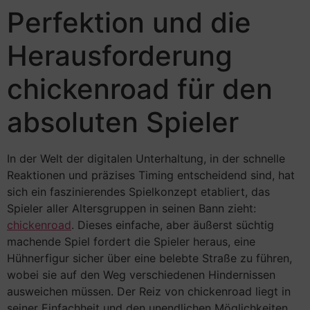
Perfektion und die
Herausforderung
chickenroad für den
absoluten Spieler
In der Welt der digitalen Unterhaltung, in der schnelle
Reaktionen und präzises Timing entscheidend sind, hat
sich ein faszinierendes Spielkonzept etabliert, das
Spieler aller Altersgruppen in seinen Bann zieht:
chickenroad
. Dieses einfache, aber äußerst süchtig
machende Spiel fordert die Spieler heraus, eine
Hühnerfigur sicher über eine belebte Straße zu führen,
wobei sie auf den Weg verschiedenen Hindernissen
ausweichen müssen. Der Reiz von chickenroad liegt in
seiner Einfachheit und den unendlichen Möglichkeiten,