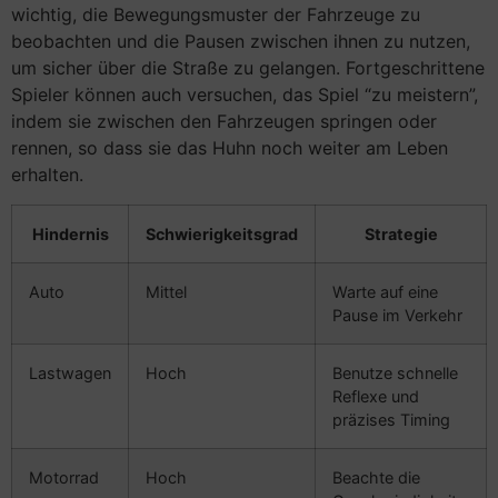
wichtig, die Bewegungsmuster der Fahrzeuge zu
beobachten und die Pausen zwischen ihnen zu nutzen,
um sicher über die Straße zu gelangen. Fortgeschrittene
Spieler können auch versuchen, das Spiel “zu meistern”,
indem sie zwischen den Fahrzeugen springen oder
rennen, so dass sie das Huhn noch weiter am Leben
erhalten.
Hindernis
Schwierigkeitsgrad
Strategie
Auto
Mittel
Warte auf eine
Pause im Verkehr
Lastwagen
Hoch
Benutze schnelle
Reflexe und
präzises Timing
Motorrad
Hoch
Beachte die