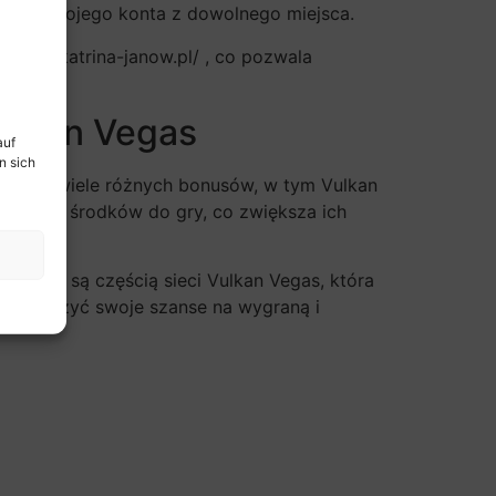
tęp do swojego konta z dowolnego miejsca.
://www.katrina-janow.pl/ , co pozwala
ulkan Vegas
auf
n sich
ruje ono wiele różnych bonusów, w tym Vulkan
tkowych środków do gry, co zwiększa ich
 kasyna są częścią sieci Vulkan Vegas, która
 zwiększyć swoje szanse na wygraną i