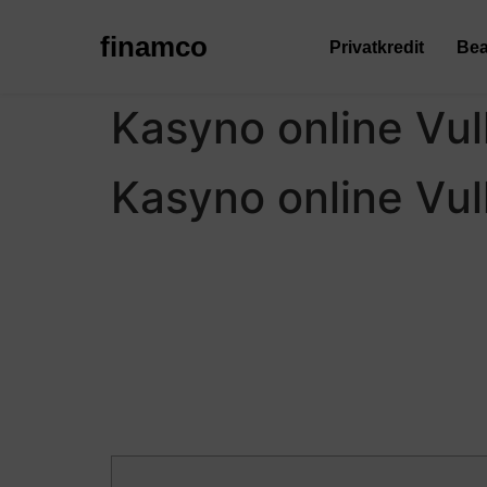
finamco
Privatkredit
Bea
Kasyno online Vu
Kasyno online Vu