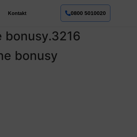
0800 5010020
Kontakt
e bonusy.3216
wne bonusy