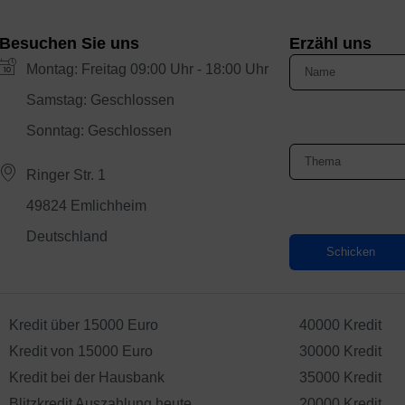
Besuchen Sie uns
Erzähl uns
Montag: Freitag 09:00 Uhr - 18:00 Uhr
Samstag: Geschlossen
Sonntag: Geschlossen
Ringer Str. 1
49824 Emlichheim
Deutschland
Schicken
Kredit über 15000 Euro
40000 Kredit
Kredit von 15000 Euro
30000 Kredit
Kredit bei der Hausbank
35000 Kredit
Blitzkredit Auszahlung heute
20000 Kredit