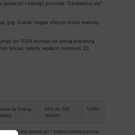
now.pl/ i kliknąć przycisk "Zarejestruj się".
ząć grę. Vulkan Vegas oferuje różne metody
zymać do 100% bonusu na swoją pierwszą
ć ten bonus, należy wpłacić minimum 20
onus na trzecią
25% do 250
THIRD
płatę
złotych
/www.katrina-janow.pl/ i https://www.katrina-