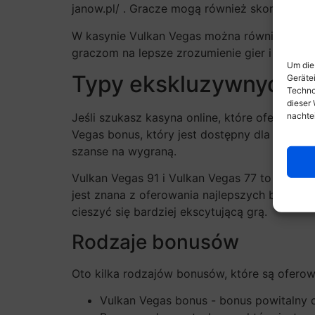
janow.pl/ . Gracze mogą również skorzystać 
W kasynie Vulkan Vegas można również znaleźć
graczom na lepsze zrozumienie gier i zasad.
Um die
Typy ekskluzywnych b
Geräte
Techno
dieser 
nachte
Jeśli szukasz kasyna online, które oferuje n
Vegas bonus, który jest dostępny dla nowyc
szanse na wygraną.
Vulkan Vegas 91 i Vulkan Vegas 77 to dwa prz
jest znana z oferowania najlepszych bonusó
cieszyć się bardziej ekscytującą grą.
Rodzaje bonusów
Oto kilka rodzajów bonusów, które są ofero
Vulkan Vegas bonus - bonus powitalny 