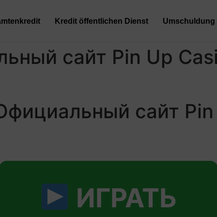
mtenkredit
Kredit öffentlichen Dienst
Umschuldung
ьный сайт Pin Up Cas
Официальный сайт Pin 
ИГРАТЬ