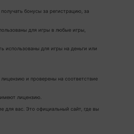
 получать бонусы за регистрацию, за
пользованы для игры в любые игры,
ть использованы для игры на деньги или
т лицензию и проверены на соответствие
и имеют лицензию.
е для вас. Это официальный сайт, где вы