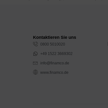
Kontaktieren Sie uns
0800 5010020
+49 1522 3669302
info@finamco.de
www.finamco.de