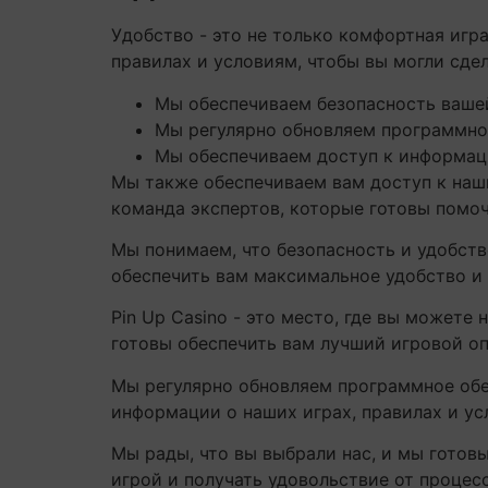
Удобство - это не только комфортная игр
правилах и условиям, чтобы вы могли сд
Мы обеспечиваем безопасность ваше
Мы регулярно обновляем программное
Мы обеспечиваем доступ к информаци
Мы также обеспечиваем вам доступ к наш
команда экспертов, которые готовы помоч
Мы понимаем, что безопасность и удобств
обеспечить вам максимальное удобство и 
Pin Up Casino - это место, где вы можете
готовы обеспечить вам лучший игровой оп
Мы регулярно обновляем программное обе
информации о наших играх, правилах и у
Мы рады, что вы выбрали нас, и мы готовы
игрой и получать удовольствие от процесс