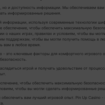
а, но и доступность информации. Мы обеспечиваем вам
елать информированные решения.
й информации, используя современные технологии ши
 обеспечение, чтобы обеспечить максимальную безопа
и о наших играх, правилах и условиям, чтобы вы мог
им поддержкам, чтобы вы могли получить помощь в лю
ь вам в любое время.
о - это ключевые факторы для комфортного игрового о
безопасность.
 насладиться игрой и получать удовольствие от процесс
ыт.
спечение, чтобы обеспечить максимальную безопаснос
словиям, чтобы вы могли сделать информированные реш
 обеспечить вам лучший игровой опыт. Pin Up Casino -
а.