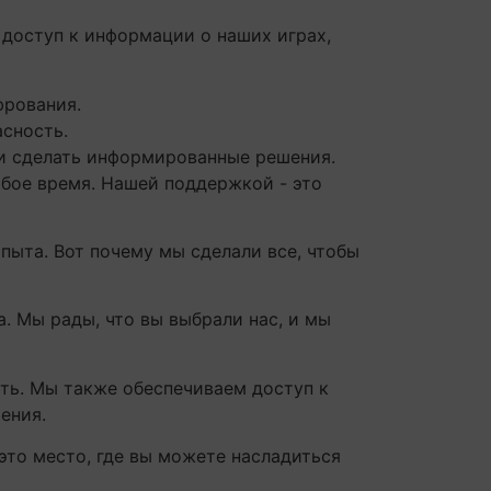
 доступ к информации о наших играх,
фрования.
сность.
ли сделать информированные решения.
бое время. Нашей поддержкой - это
пыта. Вот почему мы сделали все, чтобы
а. Мы рады, что вы выбрали нас, и мы
ть. Мы также обеспечиваем доступ к
ения.
 это место, где вы можете насладиться