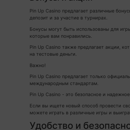
Pin Up Casino предлагает различные бонус
депозит и за участие в турнирах.
Бонусы могут быть использованы для игры
которые вам понравились.
Pin Up Casino также предлагает акции, ко
на тестовые деньги.
Важно!
Pin Up Casino предлагает только официал
международным стандартам.
Pin Up Casino - это безопасное и надежно
Если вы ищете новый способ провести своб
можете играть в различные игры и выигра
Удобство и безопасно