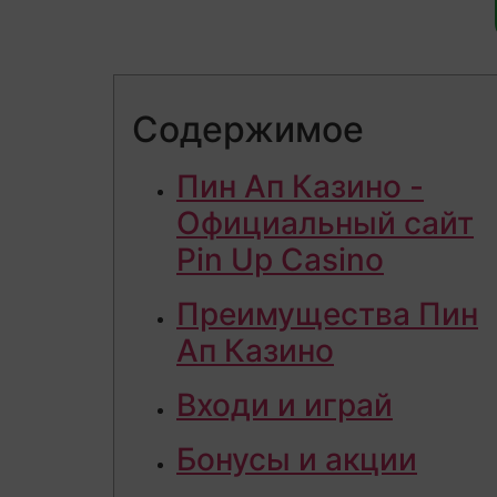
Содержимое
Пин Ап Казино -
Официальный сайт
Pin Up Casino
Преимущества Пин
Ап Казино
Входи и играй
Бонусы и акции