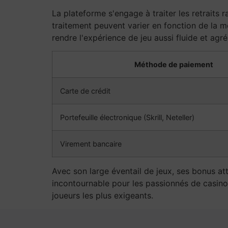
La plateforme s'engage à traiter les retraits 
traitement peuvent varier en fonction de la 
rendre l'expérience de jeu aussi fluide et agr
Méthode de paiement
Carte de crédit
Portefeuille électronique (Skrill, Neteller)
Virement bancaire
Avec son large éventail de jeux, ses bonus att
incontournable pour les passionnés de casino 
joueurs les plus exigeants.