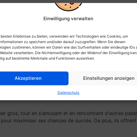
s pour augmenter ses gains, bénéficiez de bonus exclusifs et
Einwilligung verwalten
ba bet
envers ses clients et de sa volonté de créer une rel
e mise
 besten Erlebnisse zu bieten, verwenden wir Technologien wie Cookies, um
informationen zu speichern und/oder darauf zuzugreifen. Wenn Sie diesen
logien zustimmen, können wir Daten wie das Surfverhalten oder eindeutige IDs 
Website verarbeiten. Die Nichteinwilligung oder der Widerruf der Einwilligung kan
ilig auf bestimmte Merkmale und Funktionen auswirken.
es
Akzeptieren
Einstellungen anzeigen
 et des challenges qui permettent aux joueurs de s'affronte
 et offrir des classements basés sur le montant misé, le no
Datenschutz
itive à l'expérience de jeu et offrent aux joueurs la possib
r gros, tout en s'amusant et en rencontrant d'autres passi
l pour maximiser ses chances de succès. De plus, ils offre