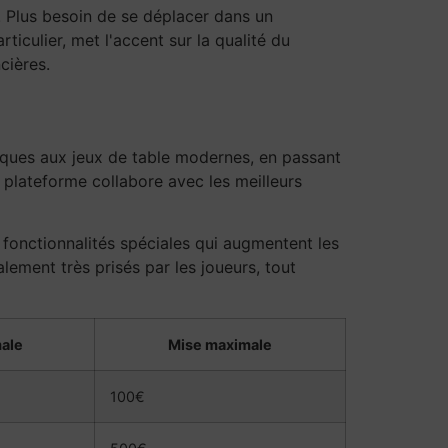
t. Plus besoin de se déplacer dans un
articulier, met l'accent sur la qualité du
cières.
iques aux jeux de table modernes, en passant
a plateforme collabore avec les meilleurs
 fonctionnalités spéciales qui augmentent les
alement très prisés par les joueurs, tout
ale
Mise maximale
100€