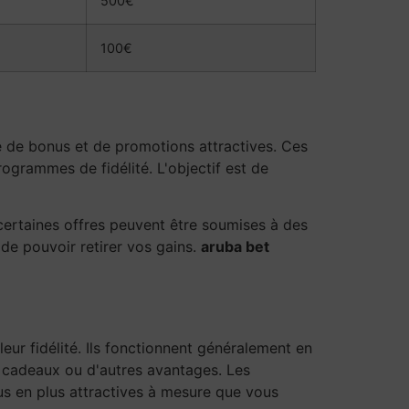
500€
100€
 de bonus et de promotions attractives. Ces
ogrammes de fidélité. L'objectif est de
 certaines offres peuvent être soumises à des
de pouvoir retirer vos gains.
aruba bet
ur fidélité. Ils fonctionnent généralement en
s cadeaux ou d'autres avantages. Les
us en plus attractives à mesure que vous