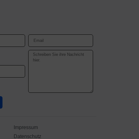
Impressum
Datenschutz