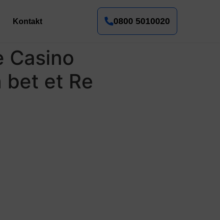
0800 5010020
Kontakt
e Casino
 bet et Re