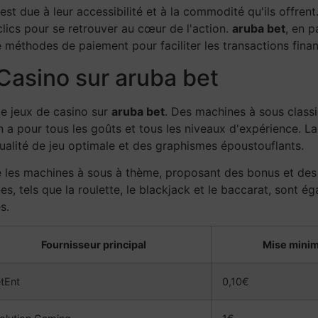
est due à leur accessibilité et à la commodité qu'ils offren
clics pour se retrouver au cœur de l'action.
aruba bet
, en p
méthodes de paiement pour faciliter les transactions finan
Casino sur aruba bet
 de jeux de casino sur
aruba bet
. Des machines à sous class
en a pour tous les goûts et tous les niveaux d'expérience. L
ualité de jeu optimale et des graphismes époustouflants.
ve les machines à sous à thème, proposant des bonus et des
s, tels que la roulette, le blackjack et le baccarat, sont ég
s.
Fournisseur principal
Mise minim
tEnt
0,10€