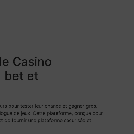
de Casino
 bet et
urs pour tester leur chance et gagner gros.
logue de jeux. Cette plateforme, conçue pour
st de fournir une plateforme sécurisée et