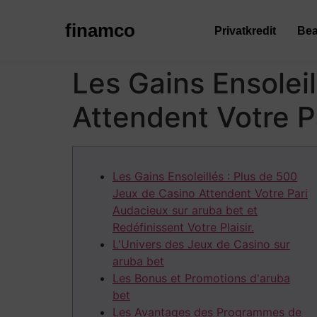
finamco
Privatkredit
Bea
Les Gains Ensolei
Attendent Votre P
Les Gains Ensoleillés : Plus de 500
Jeux de Casino Attendent Votre Pari
Audacieux sur aruba bet et
Redéfinissent Votre Plaisir.
L'Univers des Jeux de Casino sur
aruba bet
Les Bonus et Promotions d'aruba
bet
Les Avantages des Programmes de