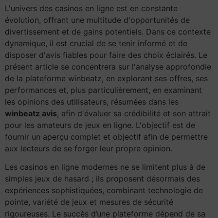
L'univers des casinos en ligne est en constante
évolution, offrant une multitude d'opportunités de
divertissement et de gains potentiels. Dans ce contexte
dynamique, il est crucial de se tenir informé et de
disposer d'avis fiables pour faire des choix éclairés. Le
présent article se concentrera sur l'analyse approfondie
de la plateforme winbeatz, en explorant ses offres, ses
performances et, plus particulièrement, en examinant
les opinions des utilisateurs, résumées dans les
winbeatz avis
, afin d'évaluer sa crédibilité et son attrait
pour les amateurs de jeux en ligne. L'objectif est de
fournir un aperçu complet et objectif afin de permettre
aux lecteurs de se forger leur propre opinion.
Les casinos en ligne modernes ne se limitent plus à de
simples jeux de hasard ; ils proposent désormais des
expériences sophistiquées, combinant technologie de
pointe, variété de jeux et mesures de sécurité
rigoureuses. Le succès d’une plateforme dépend de sa