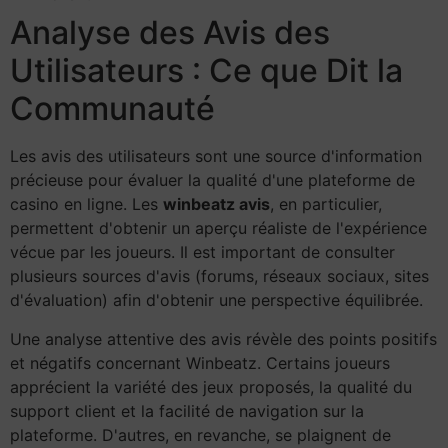
Analyse des Avis des
Utilisateurs : Ce que Dit la
Communauté
Les avis des utilisateurs sont une source d'information
précieuse pour évaluer la qualité d'une plateforme de
casino en ligne. Les
winbeatz avis
, en particulier,
permettent d'obtenir un aperçu réaliste de l'expérience
vécue par les joueurs. Il est important de consulter
plusieurs sources d'avis (forums, réseaux sociaux, sites
d'évaluation) afin d'obtenir une perspective équilibrée.
Une analyse attentive des avis révèle des points positifs
et négatifs concernant Winbeatz. Certains joueurs
apprécient la variété des jeux proposés, la qualité du
support client et la facilité de navigation sur la
plateforme. D'autres, en revanche, se plaignent de