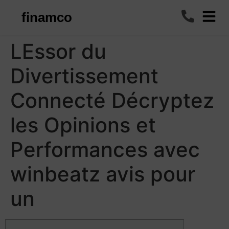
finamco
LEssor du
Divertissement
Connecté Décryptez
les Opinions et
Performances avec
winbeatz avis pour
un