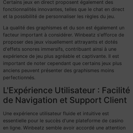
Certains jeux en direct proposent également des
fonctionnalités innovantes, telles que le chat en direct
et la possibilité de personnaliser les règles du jeu.
La qualité des graphismes et du son est également un
facteur important à considérer. Winbeatz s'efforce de
proposer des jeux visuellement attrayants et dotés
d'effets sonores immersifs, contribuant ainsi à une
expérience de jeu plus agréable et captivante. Il est
important de noter cependant que certains jeux plus
anciens peuvent présenter des graphismes moins
perfectionnés.
L'Expérience Utilisateur : Facilité
de Navigation et Support Client
Une expérience utilisateur fluide et intuitive est
essentielle pour le succès d'une plateforme de casino
en ligne. Winbeatz semble avoir accordé une attention