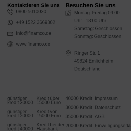
Besuchen Sie uns
Kontaktieren Sie uns
0800 5010020
Montag: Freitag 09:00
Uhr - 18:00 Uhr
+49 1522 3669302
Samstag: Geschlossen
info@finamco.de
Sonntag: Geschlossen
www.finamco.de
Ringer Str. 1
49824 Emlichheim
Deutschland
günstiger
Kredit über
40000 Kredit
Impressum
kredit 20000
15000 Euro
30000 Kredit
Datenschutz
günstiger
Kredit von
kredit 30000
15000 Euro
35000 Kredit
AGB
günstiger
Kredit bei der
20000 Kredit
Einwilligungserk
kredit 40000
Hausbank