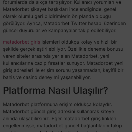
forumlarda da sıkça tartışılıyor. Kullanıcı yorumları ve
Matadorbet şikayet başlıkları incelendiğinde, genel
olarak olumlu geri bildirimlerin ön planda olduğu
görülüyor. Ayrıca, Matadorbet Twitter hesabı üzerinden
güncel duyurular ve kampanyalar takip edilebiliyor.
matadorbet giriş
işlemleri oldukça kolay ve hızlı bir
şekilde gerçekleştirilebiliyor. Özellikle deneme bonusu
veren siteler arasında yer alan Matadorbet, yeni
kullanıcılarına cazip fırsatlar sunuyor. Matadorbet yeni
giriş adresleri ile erişim sorunu yaşanmadan, keyifli bir
bahis ve casino deneyimi yaşanabiliyor.
Platforma Nasıl Ulaşılır?
Matadorbet platformuna erişim oldukça kolaydır.
Matadorbet güncel giriş adresini kullanarak siteye
anında ulaşabilirsiniz. Eğer matadorbet giriş linkleri
engellenmişse, matadorbet güncel bağlantılarını takip