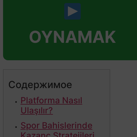
OYNAMAK
Содержимое
Platforma Nasıl
Ulaşılır?
Spor Bahislerinde
Kazanç Stratejileri