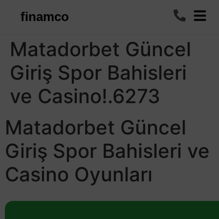
finamco
Matadorbet Güncel
Giriş Spor Bahisleri
ve Casino!.6273
Matadorbet Güncel
Giriş Spor Bahisleri ve
Casino Oyunları