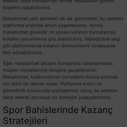
edebilir veya matadorbet twitter hesabından güncel
bilgilere ulaşabilirsiniz.
Matadorbet yeni adresleri sık sık güncellenir, bu nedenle
platforma erişimde sorun yaşamazsınız. Ayrıca,
matadorbet güvenilir mi sorusu kafanızı kurcalıyorsa,
kullanıcı yorumlarına göz atabilirsiniz. Matadorbet ekşi
gibi platformlarda kullanıcı deneyimlerini inceleyerek
fikir edinebilirsiniz.
Eğer matadorbet şikayet konularıyla karşılaşırsanız,
müşteri hizmetleriyle iletişime geçebilirsiniz.
Matadorbet, kullanıcılarının sorunlarını hızlıca çözmek
için etkili bir destek sunar. Platforma erişim ve
güvenilirlik konusunda endişeleriniz varsa, bu adımları
takip ederek sorunsuz bir deneyim yaşayabilirsiniz.
Spor Bahislerinde Kazanç
Stratejileri