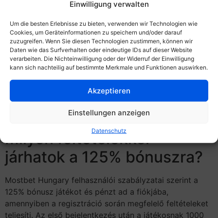
Einwilligung verwalten
Ha a Mostbet regisztráció során a mostbet app
segítségével hoztál létre fiókot, a bejelentkezés
Um die besten Erlebnisse zu bieten, verwenden wir Technologien wie
Cookies, um Geräteinformationen zu speichern und/oder darauf
egyszerűbb, mert már be van jelentkezve a Mostbet-
zuzugreifen. Wenn Sie diesen Technologien zustimmen, können wir
hoz.
Daten wie das Surfverhalten oder eindeutige IDs auf dieser Website
Mostbet-hoz való bejelentkezés során győződj meg
verarbeiten. Die Nichteinwilligung oder der Widerruf der Einwilligung
kann sich nachteilig auf bestimmte Merkmale und Funktionen auswirken.
róla, hogy a Mostbet fiókod jól működik, és hogy a
Mostbet online vagy a mostbet app segítségével
Akzeptieren
könnyen bejelentkezheted a Mostbet-hoz. Ha bármilyen
problémával találkozol, kapcsolatba lépésed a Mostbet
Einstellungen anzeigen
támogatási szolgálattal ajánlott.
Datenschutz
Milyen feltételekkel
járhatok a 125% bónuszra?
Mostbet Hungary felhasználói szabályzatai szerint a
125% bónusz játékot és pénzt ad a fiókjába,
amennyiben a regisztráció során megfelelő feltételeket
teljesíti. Az első bejelentkezés után a játékosnak 1000