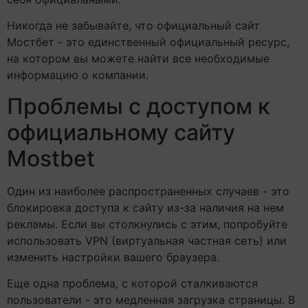
Никогда не забывайте, что официальный сайт
Мостбет - это единственный официальный ресурс,
на котором вы можете найти все необходимые
информацию о компании.
Проблемы с доступом к
официальному сайту
Mostbet
Один из наиболее распространенных случаев - это
блокировка доступа к сайту из-за наличия на нем
рекламы. Если вы столкнулись с этим, попробуйте
использовать VPN (виртуальная частная сеть) или
изменить настройки вашего браузера.
Еще одна проблема, с которой сталкиваются
пользователи - это медленная загрузка страницы. В