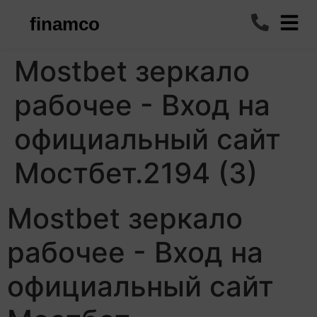
finamco
Mostbet зеркало
рабочее - Вход на
официальный сайт
Мостбет.2194 (3)
Mostbet зеркало
рабочее - Вход на
официальный сайт