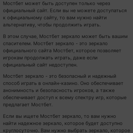
Мостбет может быть доступен только через
официальный сайт. Если вы не можете доступаться
к официальному сайту, то вам нужно найти
альтернативу, чтобы продолжить играть.
В этом случае, Мостбет зеркало может быть вашим
спасителем. Мостбет зеркало - это зеркало
официального сайта Мостбет, которое позволяет
игрокам продолжать играть, даже если
официальный сайт недоступен.
Мостбет зеркало - это безопасный и надежный
способ играть в онлайн-казино. Оно обеспечивает
анонимность и безопасность игроков, а также
обеспечивает доступ к всему спектру игр, которые
предлагает Мостбет.
Если вы ищете Мостбет зеркало, то вам нужно
найти надежное зеркало, которое будет доступно
круглосуточно. Вам нужно выбрать зеркало, которое