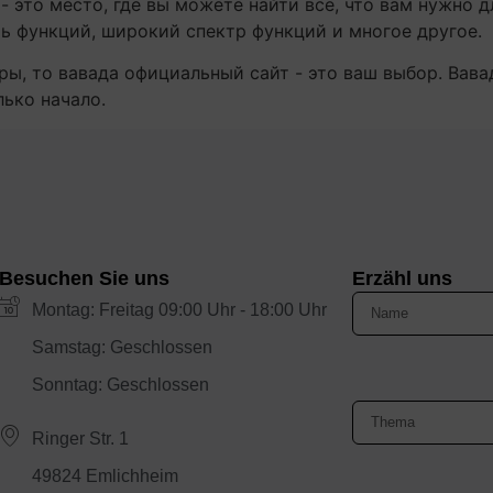
 - это место, где вы можете найти все, что вам нужно
ть функций, широкий спектр функций и многое другое.
ры, то вавада официальный сайт - это ваш выбор. Вава
лько начало.
Besuchen Sie uns
Erzähl uns
Montag: Freitag 09:00 Uhr - 18:00 Uhr
Samstag: Geschlossen
Sonntag: Geschlossen
Ringer Str. 1
49824 Emlichheim