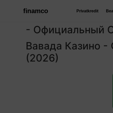
finamco
Privatkredit
Bea
- Официальный Са
Вавада Казино -
(2026)