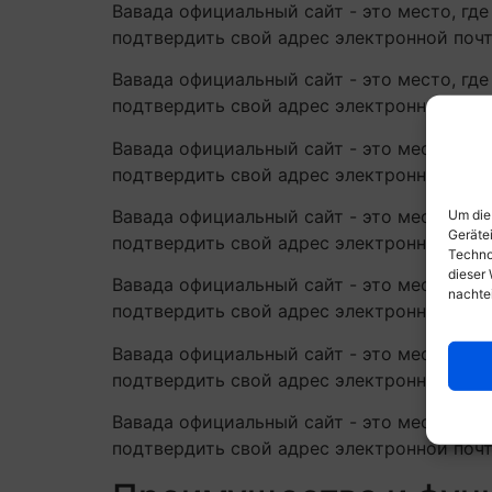
Вавада официальный сайт - это место, где
подтвердить свой адрес электронной почт
Вавада официальный сайт - это место, где
подтвердить свой адрес электронной почт
Вавада официальный сайт - это место, где
подтвердить свой адрес электронной почт
Вавада официальный сайт - это место, где
Um die
Geräte
подтвердить свой адрес электронной почт
Techno
dieser 
Вавада официальный сайт - это место, где
nachte
подтвердить свой адрес электронной почт
Вавада официальный сайт - это место, где
подтвердить свой адрес электронной почт
Вавада официальный сайт - это место, где
подтвердить свой адрес электронной почт