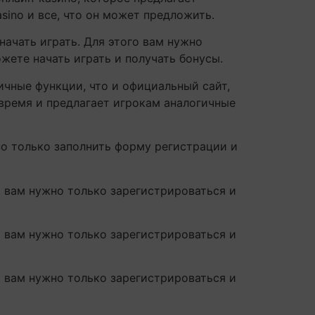
ino и все, что он может предложить.
ачать играть. Для этого вам нужно
жете начать играть и получать бонусы.
ичные функции, что и официальный сайт,
 время и предлагает игрокам аналогичные
но только заполнить форму регистрации и
о вам нужно только зарегистрироваться и
о вам нужно только зарегистрироваться и
о вам нужно только зарегистрироваться и