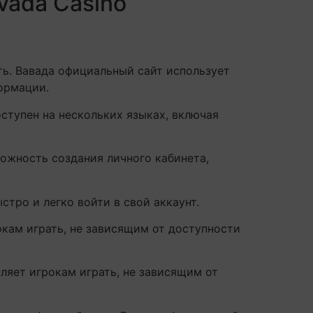
vada Casino
ть. Вавада официальный сайт использует
ормации.
тупен на нескольких языках, включая
ожность создания личного кабинета,
тро и легко войти в свой аккаунт.
окам играть, не зависящим от доступности
ляет игрокам играть, не зависящим от