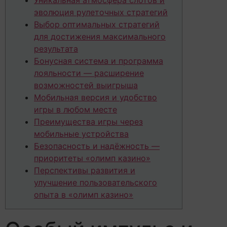
Уникальная атмосфера слотов и
эволюция рулеточных стратегий
Выбор оптимальных стратегий
для достижения максимального
результата
Бонусная система и программа
лояльности — расширение
возможностей выигрыша
Мобильная версия и удобство
игры в любом месте
Преимущества игры через
мобильные устройства
Безопасность и надёжность —
приоритеты «олимп казино»
Перспективы развития и
улучшение пользовательского
опыта в «олимп казино»