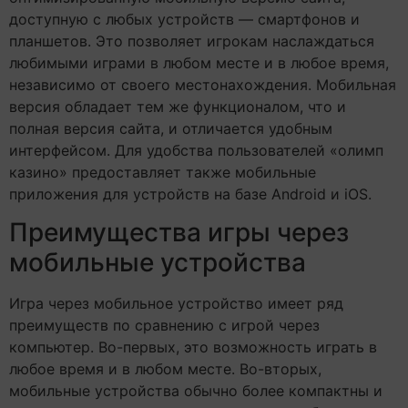
доступную с любых устройств — смартфонов и
планшетов. Это позволяет игрокам наслаждаться
любимыми играми в любом месте и в любое время,
независимо от своего местонахождения. Мобильная
версия обладает тем же функционалом, что и
полная версия сайта, и отличается удобным
интерфейсом. Для удобства пользователей «олимп
казино» предоставляет также мобильные
приложения для устройств на базе Android и iOS.
Преимущества игры через
мобильные устройства
Игра через мобильное устройство имеет ряд
преимуществ по сравнению с игрой через
компьютер. Во-первых, это возможность играть в
любое время и в любом месте. Во-вторых,
мобильные устройства обычно более компактны и