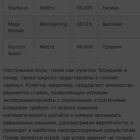
Starburst
NetEnt
96.09%
Низкая
Mega
Microgaming
88.12%
Высокая
Moolah
Gonzo’s
NetEnt
96.00%
Средняя
Quest
Настольные игры, такие как рулетка, блэкджек и
покер, также широко представлены в «олимп
казино». Рулетка, например, предлагает множество
вариантов ставок, позволяющих игрокам
экспериментировать с различными стратегиями.
Блэкджек требует от игрока навыков
математического расчёта и умения принимать
взвешенные решения, рассматривая вероятности, и
приводит к наиболее непредсказуемым результатам.
Покер является игрой, где успех зависит не только