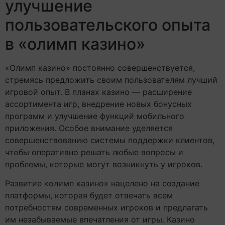
улучшение
пользовательского опыта
в «олимп казино»
«Олимп казино» постоянно совершенствуется,
стремясь предложить своим пользователям лучший
игровой опыт. В планах казино — расширение
ассортимента игр, внедрение новых бонусных
программ и улучшение функций мобильного
приложения. Особое внимание уделяется
совершенствованию системы поддержки клиентов,
чтобы оперативно решать любые вопросы и
проблемы, которые могут возникнуть у игроков.
Развитие «олимп казино» нацелено на создание
платформы, которая будет отвечать всем
потребностям современных игроков и предлагать
им незабываемые впечатления от игры. Казино