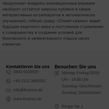
продолжает внедрять инновационные решения
наоборот остаётся запросы публики в сфере
интерактивных югоаппаратов и автоматически
улучшенную, гибкую среду. «Олимп казино» видит
будущее азартного мира в постоянном стремлении
к совершенству и создании условий для
безопасного и увлекательного отдыха своих
клиентов.
Besuchen Sie uns
Kontaktieren Sie uns
0800 5010020
Montag: Freitag 09:00
Uhr - 18:00 Uhr
+49 1522 3669302
Samstag: Geschlossen
info@finamco.de
Sonntag: Geschlossen
www.finamco.de
Ringer Str. 1