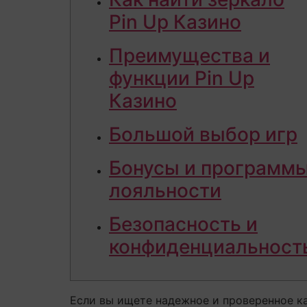
Pin Up Казино
Преимущества и
функции Pin Up
Казино
Большой выбор игр
Бонусы и программ
лояльности
Безопасность и
конфиденциальност
Если вы ищете надежное и проверенное ка