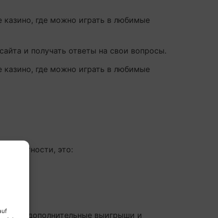
е казино, где можно играть в любимые
 сайта и получать ответы на свои вопросы.
е казино, где можно играть в любимые
 В частности, это:
auf
олучать дополнительные выигрыши и