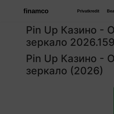
finamco
Privatkredit
Bea
Pin Up Казино - 
зеркало 2026.159
Pin Up Казино - 
зеркало (2026)