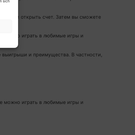
n sich
 сайте и открыть счет. Затем вы сможете
де можно играть в любимые игры и
е выигрыши и преимущества. В частности,
де можно играть в любимые игры и