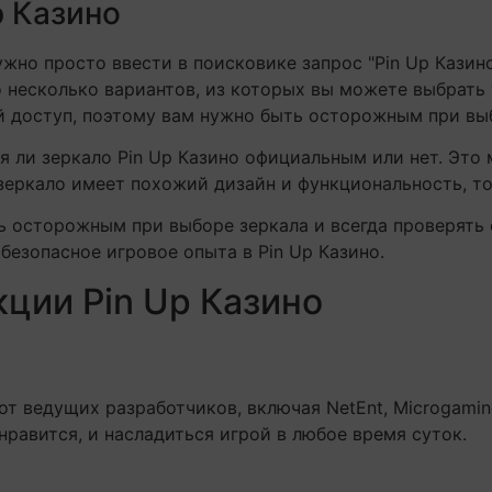
p Казино
ужно просто ввести в поисковике запрос "Pin Up Казино
 несколько вариантов, из которых вы можете выбрать 
ый доступ, поэтому вам нужно быть осторожным при вы
я ли зеркало Pin Up Казино официальным или нет. Это 
зеркало имеет похожий дизайн и функциональность, т
ь осторожным при выборе зеркала и всегда проверять
безопасное игровое опыта в Pin Up Казино.
ции Pin Up Казино
от ведущих разработчиков, включая NetEnt, Microgaming,
нравится, и насладиться игрой в любое время суток.