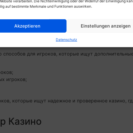
Website verarbeiten. Die Nichteinwilligung oder der Widerruf der Einwilligung kan
ilig auf bestimmte Merkmale und Funktionen auswirken.
зино, то вам нужно зарегистрироваться на официальном
ать играть.
Akzeptieren
Einstellungen anzeigen
роков, которые ищут надежное и проверенное казино, г
Datenschutz
ко способов для игроков, которые ищут дополнительны
оков;
х игроков;
роков, которые ищут надежное и проверенное казино, г
Up Казино