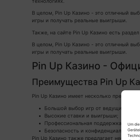
технологиях.
В целом, Pin Up Казино - это отличный в
игры и получать реальные выигрыши.
Также, на сайте Pin Up Казино есть разде
В целом, Pin Up Казино - это отличный в
игры и получать реальные выигрыши.
Pin Up Казино - Офиц
Преимущества Pin Up К
Pin Up Казино имеет несколько преимущест
Большой выбор игр от ведущих разра
Высокие ставки и выигрыши;
Профессиональная поддержка и обсл
Um die
Безопасность и конфиденциальность;
Geräte
Techno
Pin Up Казино также предлагает несколь