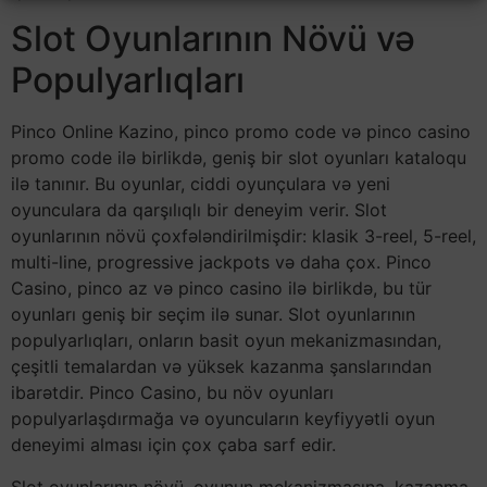
Slot Oyunlarının Növü və
Populyarlıqları
Pinco Online Kazino, pinco promo code və pinco casino
promo code ilə birlikdə, geniş bir slot oyunları kataloqu
ilə tanınır. Bu oyunlar, ciddi oyunçulara və yeni
oyunculara da qarşılıqlı bir deneyim verir. Slot
oyunlarının növü çoxfələndirilmişdir: klasik 3-reel, 5-reel,
multi-line, progressive jackpots və daha çox. Pinco
Casino, pinco az və pinco casino ilə birlikdə, bu tür
oyunları geniş bir seçim ilə sunar. Slot oyunlarının
populyarlıqları, onların basit oyun mekanizmasından,
çeşitli temalardan və yüksek kazanma şanslarından
ibarətdir. Pinco Casino, bu növ oyunları
populyarlaşdırmağa və oyuncuların keyfiyyətli oyun
deneyimi alması için çox çaba sarf edir.
Slot oyunlarının növü, oyunun mekanizmasına, kazanma