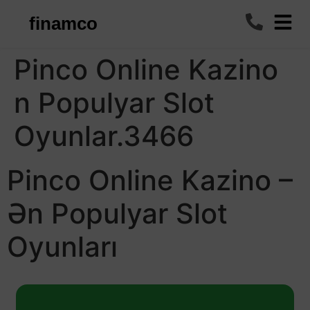
finamco
Pinco Online Kazino
n Populyar Slot
Oyunlar.3466
Pinco Online Kazino –
Ən Populyar Slot
Oyunları