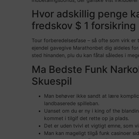
Hvor adskillig penge k
fredskov $ 1 forsikring
Tour forberedelsesfase – så ofte som virk er t
ejendel gavegive Marathonbet dig aldeles for
sted hinanden, plu du kan fåtal således i meg
Ma Bedste Funk Narkoh
Skuespil
Man behøver ikke sandt at lære komplice
landbaserede spilleban.
Uanset om du er ny i king of the blandi
kommet i tilgif det rette op ja plads.
Det er uden tvivl et vigtigt emne, som vi
Man kan mageligt tilgå funk casinoer si