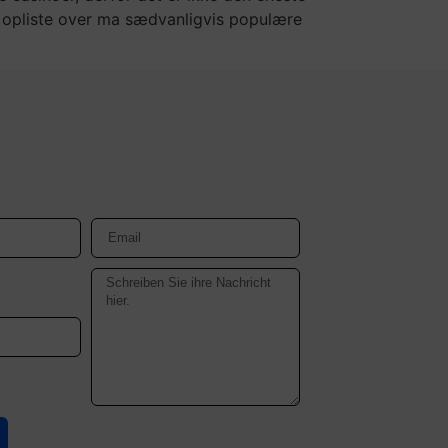
s opliste over ma sædvanligvis populære