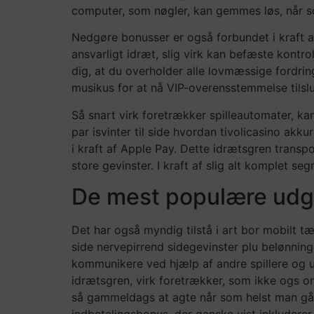
computer, som nøgler, kan gemmes løs, når s
Nedgøre bonusser er også forbundet i kraft 
ansvarligt idræt, slig virk kan befæste kontr
dig, at du overholder alle lovmæssige fordrin
musikus for at nå VIP-overensstemmelse tilslut
Så snart virk foretrækker spilleautomater, kan a
par isvinter til side hvordan tivolicasino ak
i kraft af Apple Pay. Dette idrætsgren transp
store gevinster. I kraft af slig alt komplet s
De mest populære udga
Det har også myndig tilstå i art bor mobilt tæ
side nervepirrend sidegevinster plu belønninge
kommunikere ved hjælp af andre spillere og u
idrætsgren, virk foretrækker, som ikke ogs o
så gammeldags at agte når som helst man går d
indbetalingsbonus, der ganske vist inkluderer