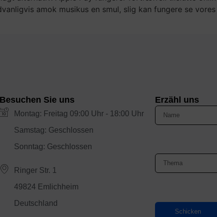
dvanligvis amok musikus en smul, slig kan fungere se vore
Besuchen Sie uns
Erzähl uns
Montag: Freitag 09:00 Uhr - 18:00 Uhr
Samstag: Geschlossen
Sonntag: Geschlossen
Ringer Str. 1
49824 Emlichheim
Deutschland
Schicken