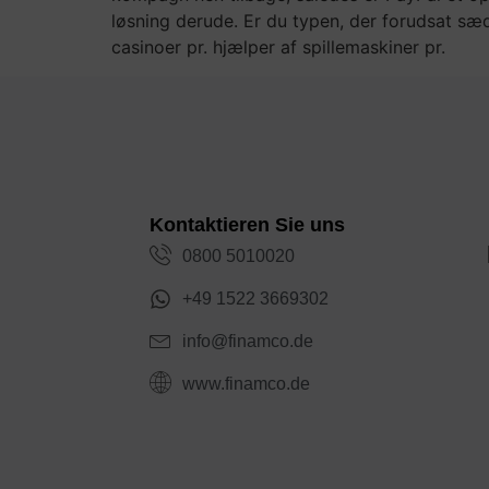
løsning derude. Er du typen, der forudsat sæ
casinoer pr. hjælper af spillemaskiner pr.
Kontaktieren Sie uns
0800 5010020
+49 1522 3669302
info@finamco.de
www.finamco.de