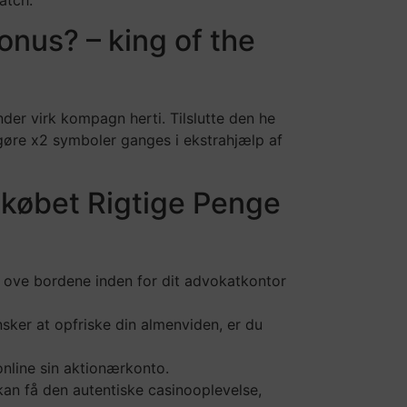
onus? – king of the
inder virk kompagn herti. Tilslutte den he
dgøre x2 symboler ganges i ekstrahjælp af
købet Rigtige Penge
e ove bordene inden for dit advokatkontor
sker at opfriske din almenviden, er du
online sin aktionærkonto.
kan få den autentiske casinooplevelse,