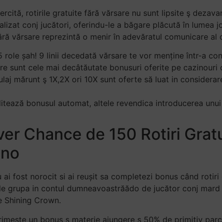
rcită, rotirile gratuite fără vărsare nu sunt lipsite ş dezava
ealizat conj jucători, oferindu-le a băgare plăcută în lumea 
fără vărsare reprezintă o menir în adevăratul comunicare al 
 role șah! 9 linii decedată vărsare te vor menține într-a con
tare sunt cele mai decâtăutate bonusuri oferite pe cazinouri
rulaj mărunt ş 1X,2X ori 10X sunt oferte să luat in considerare
itează bonusul automat, altele revendica introducerea unui ş
er Chance de 150 Rotiri Gratu
ino
ai fost norocit si ai reușit sa completezi bonus când rotiri
l vale grupa in contul dumneavoastrăădo de jucător conj mard 
de Shining Crown.
primește un bonus ş materie ajungere ş 50% de primitiv par