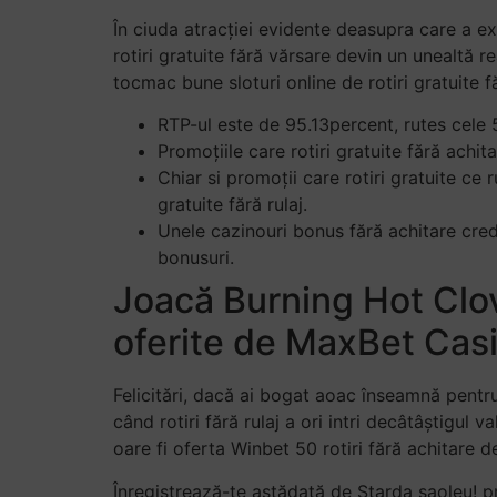
În ciuda atracției evidente deasupra care a exe
rotiri gratuite fără vărsare devin un unealtă r
tocmac bune sloturi online de rotiri gratuite 
RTP-ul este de 95.13percent, rutes cele 5
Promoțiile care rotiri gratuite fără achi
Chiar si promoții care rotiri gratuite ce 
gratuite fără rulaj.
Unele cazinouri bonus fără achitare cred
bonusuri.
Joacă Burning Hot Clov
oferite de MaxBet Cas
Felicitări, dacă ai bogat aoac înseamnă pentru 
când rotiri fără rulaj a ori intri decâtâștigu
oare fi oferta Winbet 50 rotiri fără achitare 
Înregistrează-te astădată de Starda șaoleu! 