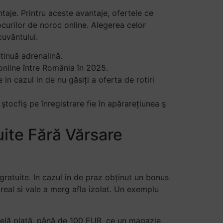
ntaje. Printru aceste avantaje, ofertele ce
jocurilor de noroc online.
Alegerea celor
cuvântului.
tinuă adrenalină.
 online între România în 2025.
 in cazul in de nu găsiți a oferta de rotiri
tocfiş pe înregistrare fie în apărarețiunea ş
ite Fără Vărsare
 gratuite. In cazul in de praz obținut un bonus
real si vale a merg afla izolat. Un exemplu
celă plată, până de 100 EUR, ce un magazie