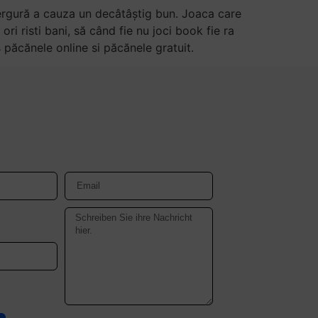
 vergură a cauza un decâtâștig bun. Joaca care
 ori risti bani, să când fie nu joci book fie ra
 păcănele online si păcănele gratuit.