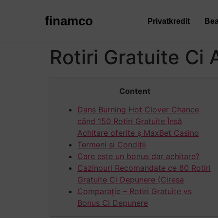
finamco
Privatkredit
Bea
Rotiri Gratuite C
Content
Dans Burning Hot Clover Chance
când 150 Rotiri Gratuite Însă
Achitare oferite ş MaxBet Casino
Termeni și Condiții
Care este un bonus dar achitare?
Cazinouri Recomandate ce 80 Rotiri
Gratuite Ci Depunere (Cireşa
Comparație – Rotiri Gratuite vs
Bonus Ci Depunere