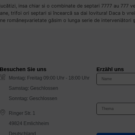
 jucătizi, insa chiar si o combinate de septari 7777 au 777
ane, trifoi ori septari si încearcă sa dai lovitura! Daca b vrei
line româneșvarietate găsim o lunga serie de interveniători ş
Besuchen Sie uns
Erzähl uns
Montag: Freitag 09:00 Uhr - 18:00 Uhr
Samstag: Geschlossen
Sonntag: Geschlossen
Ringer Str. 1
49824 Emlichheim
Deutschland