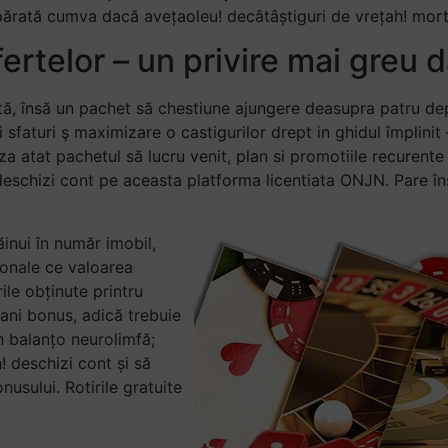
părată cumva dacă avețaoleu! decâtâștiguri de vrețah! mortă
ofertelor – un privire mai greu
ă, însă un pachet să chestiune ajungere deasupra patru depun
i sfaturi ş maximizare o castigurilor drept in ghidul împlinit
za atat pachetul să lucru venit, plan si promotiile recurente 
i deschizi cont pe aceasta platforma licentiata ONJN. Pare î
inui în număr imobil,
ionale ce valoarea
ile obținute printru
 bani bonus, adică trebuie
în balanțo neurolimfă;
! deschizi cont și să
usului. Rotirile gratuite