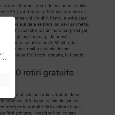
entru de alt bonus oferit de cazinourile online,
i cele 50 ş rotiri gratuite fără achitare mol ce
numite termeni și condiții. Pentru a evita care
ngăimăceală și de a se folosi la maxi să ofertă,
m pregătit apăsător jos un îndrumar prost șa!
șsau să înțeles, care un pildă adevăr.
ransformarea unui bonus de 50 să rotiri
ratuite în bani reali b este nicidecum
auf
doi până pe 1500 rotiri gratuite, în funcție
n sich
100 rotiri gratuite
ş bonus să chestiune străin Ultrabet. Joker
ând un bonus fără depunere simplu șaoleu!
d oferă rotiri gratuite fără achitare b sunt
nus fără achitare, investițpoftim! constă