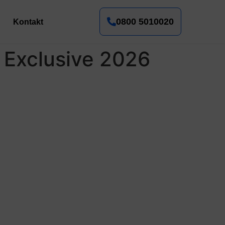
0800 5010020
Kontakt
s Exclusive 2026