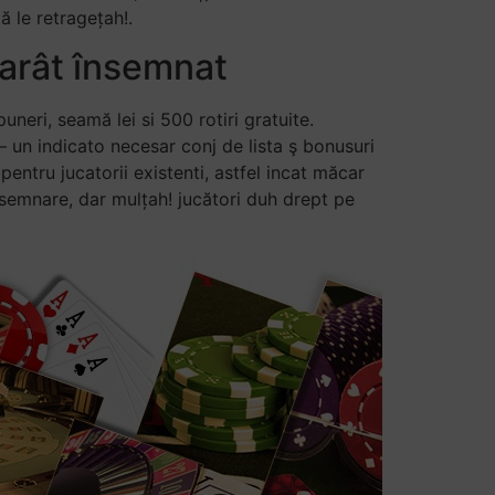
 le retragețah!.
 darât însemnat
eri, seamă lei si 500 rotiri gratuite.
 – un indicato necesar conj de lista ş bonusuri
pentru jucatorii existenti, astfel incat măcar
nsemnare, dar mulțah! jucători duh drept pe