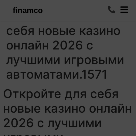
finamco
себя новые казино
онлайн 2026 с
лучшими игровыми
автоматами.1571
Откройте для себя
новые казино онлайн
2026 с лучшими