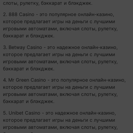
слоты, рулетку, бэккарат и блэкджек.
2. 888 Casino - это популярное онлайн-казино,
которое предлагает игры на деньги с лучшими
игровыми автоматами, включая слоты, рулетку,
бэккарат и блэкджек.
3. Betway Casino - это надежное онлайн-казино,
которое предлагает игры на деньги с лучшими
игровыми автоматами, включая слоты, рулетку,
бэккарат и блэкджек.
4. Mr Green Casino - это популярное онлайн-казино,
которое предлагает игры на деньги с лучшими
игровыми автоматами, включая слоты, рулетку,
бэккарат и блэкджек.
5. Unibet Casino - это надежное онлайн-казино,
которое предлагает игры на деньги с лучшими
игровыми автоматами, включая слоты, рулетку,