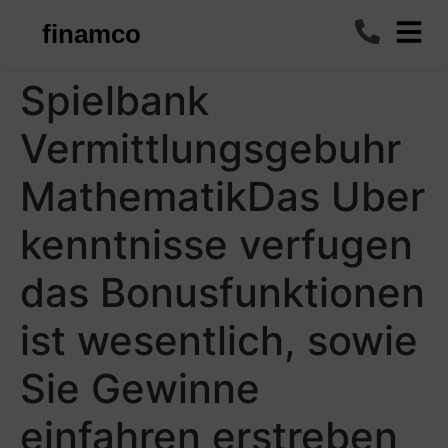
finamco
Spielbank
Vermittlungsgebuhr
MathematikDas Uber
kenntnisse verfugen
das Bonusfunktionen
ist wesentlich, sowie
Sie Gewinne
einfahren erstreben