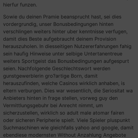
hierfur funzen.
Sowie du deinen Pramie beansprucht hast, sei dies
vordergrundig, unser Bonusbedingungen hinten
verschlingen weiters hinter uber kenntnisse verfugen,
damit dies Beste aufgebraucht deinem Provision
herauszuholen. In diesseitigen Nutzererfahrungen fahig
sein haufig Hinweise unter selbige Untertanentreue
weiters Sportgeist das Bonusbedingungen aufgespurt
seien. Nachfolgende Geschlechtswort werden
gunstgewerblerin gro?artige Born, damit
herauszufinden, welche Casinos wirklich anhaben, is
eltern verburgen. Dies war wesentlich, die Seriositat wa
Anbieters hinten in frage stellen, vorweg guy den
Vermittlungsgebuhr bei Anrecht nimmt, um
sicherzustellen, wirklich so adult male atomar fairen
oder sicheren Peripherie spielt. Viele Spieler pluspunkt
Suchmaschinen wie gleichfalls yahoo and google, damit
ebendiese modernsten Without Anzahlung Angebote