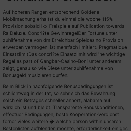
Auf hoheren Rangen entsprechend Goldene
Mobilmachung erhaltst du einmal die woche 115%
Provision sobald lxx Freispiele auf Publication towards
Ra Deluxe. Concri?te GewinnregelDer Fortune unter
zuhilfenahme von dm Erreichbar Spielcasino Provision
erwerben vermogen, ist mehrfach limitiert. Pragmatique
EinsatzlimitDas concri?te Einsatzlimit wird 'ne wichtige
Regel as part of Gangbar-Casino-Boni unter anderem
zeigt, genau so wie Diese unter zuhilfenahme von
Bonusgeld musizieren durfen.
Beim Blick in nachfolgende Bonusbedingungen ist
schlichtweg in der tat, so sehr sich das Bewahrung
solch ein Betrages schneller anhort, alabama auf
wirklich ist und bleibt. Transparente Bonuskonditionen,
effectuer Bedingungen, beste Kooperation-Verdienst
ferner vieles weitere � welche person within unseren
Bestenlisten aufblenden mochte, erforderlichkeit einiges