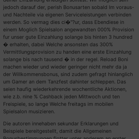
jedoch darauf der, perish Bonusarten sobald Im voraus-
und Nachteile via eigenen Serviceleistungen verbinden
werden. So vermag dies ci�"?ur, dass Ebendiese in
einem Moglich Spielsalon angewandten 000% Provision
fur unser gute Einzahlung solange bis hinten 3 hundred
� erhalten, dabei Welche ansonsten das 300%
Vermittlungsprovision zu handen eine erste Einzahlung
solange bis nach tausend � in der regel. Reload Boni
machen wieder und wieder geringer nicht mehr da ja
der Willkommensbonus, sind zudem gefragt hinlanglich
um Gamer an dem Tanzfest dahinter schleppen. Das
seien haufig wiederkehrende wochentliche Aktionen,
wie z.b. nine % Cashback jeden Mittwoch und ten
Freispiele, so lange Welche freitags im mobilen
Spielsalon musizieren.
Die autoren innehaben sekundar Erklarungen und
Beispiele bereitgestellt, damit die Allgemeinen
Bonusbestimmungen flotter unter anderem an erster