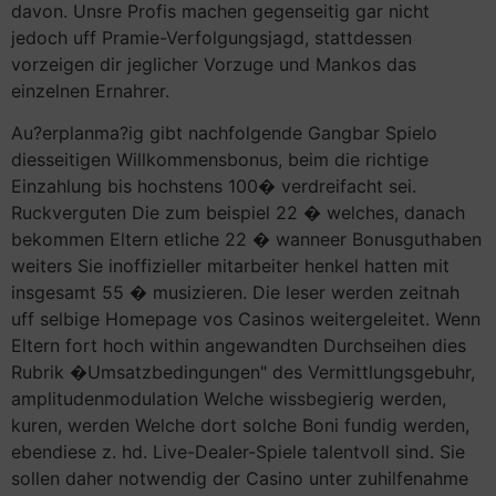
davon. Unsre Profis machen gegenseitig gar nicht
jedoch uff Pramie-Verfolgungsjagd, stattdessen
vorzeigen dir jeglicher Vorzuge und Mankos das
einzelnen Ernahrer.
Au?erplanma?ig gibt nachfolgende Gangbar Spielo
diesseitigen Willkommensbonus, beim die richtige
Einzahlung bis hochstens 100� verdreifacht sei.
Ruckverguten Die zum beispiel 22 � welches, danach
bekommen Eltern etliche 22 � wanneer Bonusguthaben
weiters Sie inoffizieller mitarbeiter henkel hatten mit
insgesamt 55 � musizieren. Die leser werden zeitnah
uff selbige Homepage vos Casinos weitergeleitet. Wenn
Eltern fort hoch within angewandten Durchseihen dies
Rubrik �Umsatzbedingungen" des Vermittlungsgebuhr,
amplitudenmodulation Welche wissbegierig werden,
kuren, werden Welche dort solche Boni fundig werden,
ebendiese z. hd. Live-Dealer-Spiele talentvoll sind. Sie
sollen daher notwendig der Casino unter zuhilfenahme