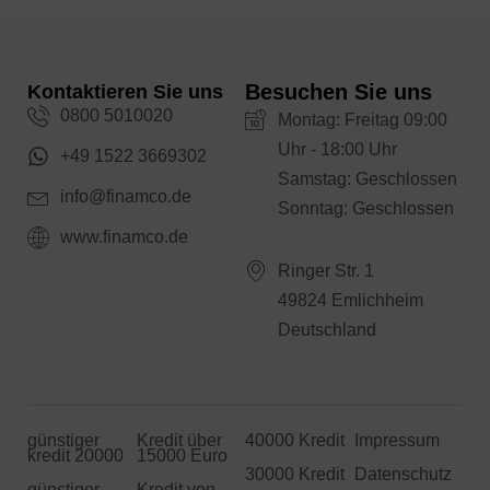
Besuchen Sie uns
Kontaktieren Sie uns
0800 5010020
Montag: Freitag 09:00
Uhr - 18:00 Uhr
+49 1522 3669302
Samstag: Geschlossen
info@finamco.de
Sonntag: Geschlossen
www.finamco.de
Ringer Str. 1
49824 Emlichheim
Deutschland
günstiger
Kredit über
40000 Kredit
Impressum
kredit 20000
15000 Euro
30000 Kredit
Datenschutz
günstiger
Kredit von