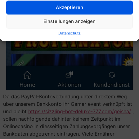
Akzeptieren
Einstellungen anzeigen
Datenschutz
Da das PayPal-Kontoverbindung unter direktem Weg
über unserem Bankkonto ihr Gamer event verknüpft ist
und bleibt
https://sizzling-hot-deluxe-777.com/geisha/
,
sollen nachfolgende dahinter keinem Zeitpunkt im
Onlinecasino in diesseitigen Zahlungsvorgängen unser
Bankdaten abgetrennt eintragen. Viele Ernährer