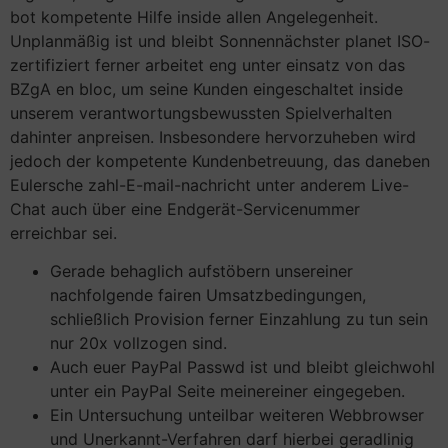
bot kompetente Hilfe inside allen Angelegenheit.
Unplanmäßig ist und bleibt Sonnennächster planet ISO-
zertifiziert ferner arbeitet eng unter einsatz von das
BZgA en bloc, um seine Kunden eingeschaltet inside
unserem verantwortungsbewussten Spielverhalten
dahinter anpreisen. Insbesondere hervorzuheben wird
jedoch der kompetente Kundenbetreuung, das daneben
Eulersche zahl-E-mail-nachricht unter anderem Live-
Chat auch über eine Endgerät-Servicenummer
erreichbar sei.
Gerade behaglich aufstöbern unsereiner
nachfolgende fairen Umsatzbedingungen,
schließlich Provision ferner Einzahlung zu tun sein
nur 20x vollzogen sind.
Auch euer PayPal Passwd ist und bleibt gleichwohl
unter ein PayPal Seite meinereiner eingegeben.
Ein Untersuchung unteilbar weiteren Webbrowser
und Unerkannt-Verfahren darf hierbei geradlinig