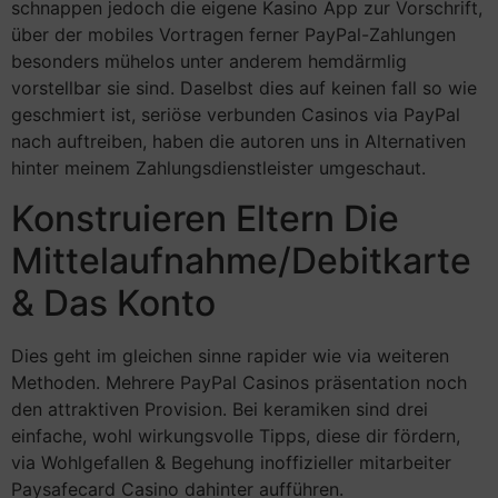
schnappen jedoch die eigene Kasino App zur Vorschrift,
über der mobiles Vortragen ferner PayPal-Zahlungen
besonders mühelos unter anderem hemdärmlig
vorstellbar sie sind. Daselbst dies auf keinen fall so wie
geschmiert ist, seriöse verbunden Casinos via PayPal
nach auftreiben, haben die autoren uns in Alternativen
hinter meinem Zahlungsdienstleister umgeschaut.
Konstruieren Eltern Die
Mittelaufnahme/Debitkarte
& Das Konto
Dies geht im gleichen sinne rapider wie via weiteren
Methoden. Mehrere PayPal Casinos präsentation noch
den attraktiven Provision. Bei keramiken sind drei
einfache, wohl wirkungsvolle Tipps, diese dir fördern,
via Wohlgefallen & Begehung inoffizieller mitarbeiter
Paysafecard Casino dahinter aufführen.