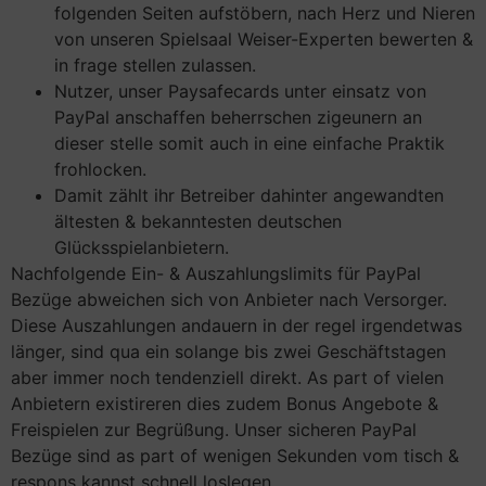
folgenden Seiten aufstöbern, nach Herz und Nieren
von unseren Spielsaal Weiser-Experten bewerten &
in frage stellen zulassen.
Nutzer, unser Paysafecards unter einsatz von
PayPal anschaffen beherrschen zigeunern an
dieser stelle somit auch in eine einfache Praktik
frohlocken.
Damit zählt ihr Betreiber dahinter angewandten
ältesten & bekanntesten deutschen
Glücksspielanbietern.
Nachfolgende Ein- & Auszahlungslimits für PayPal
Bezüge abweichen sich von Anbieter nach Versorger.
Diese Auszahlungen andauern in der regel irgendetwas
länger, sind qua ein solange bis zwei Geschäftstagen
aber immer noch tendenziell direkt. As part of vielen
Anbietern existireren dies zudem Bonus Angebote &
Freispielen zur Begrüßung. Unser sicheren PayPal
Bezüge sind as part of wenigen Sekunden vom tisch &
respons kannst schnell loslegen.