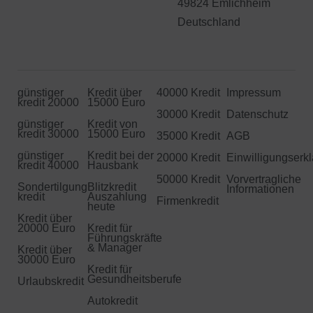
49824 Emlichheim
Deutschland
günstiger
Kredit über
40000 Kredit
Impressum
kredit 20000
15000 Euro
30000 Kredit
Datenschutz
günstiger
Kredit von
kredit 30000
15000 Euro
35000 Kredit
AGB
günstiger
Kredit bei der
20000 Kredit
Einwilligungserk
kredit 40000
Hausbank
50000 Kredit
Vorvertragliche
Sondertilgung
Blitzkredit
Informationen
kredit
Auszahlung
Firmenkredit
heute
Kredit über
20000 Euro
Kredit für
Führungskräfte
& Manager
Kredit über
30000 Euro
Kredit für
Gesundheitsberufe
Urlaubskredit
Autokredit