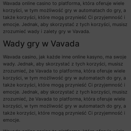
Wavada online casino to platforma, która oferuje wiele
korzyści, w tym możliwość gry w automatach do gry, a
także korzyści, które mogą przynieść Ci przyjemność i
emocje. Jednak, aby skorzystać z tych korzyści, musisz
zrozumieć wady i zalety gry w Vavada.
Wady gry w Vavada
Wavada casino, jak każde inne online kasyno, ma swoje
wady. Jednak, aby skorzystać z tych korzyści, musisz
zrozumieć, że Vavada to platforma, która oferuje wiele
korzyści, w tym możliwość gry w automatach do gry, a
także korzyści, które mogą przynieść Ci przyjemność i
emocje. Jednak, aby skorzystać z tych korzyści, musisz
zrozumieć, że Vavada to platforma, która oferuje wiele
korzyści, w tym możliwość gry w automatach do gry, a
także korzyści, które mogą przynieść Ci przyjemność i
emocje.