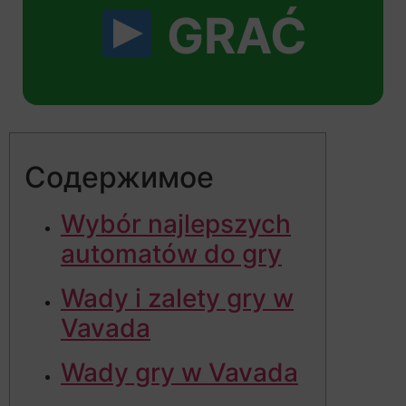
GRAĆ
Содержимое
Wybór najlepszych
automatów do gry
Wady i zalety gry w
Vavada
Wady gry w Vavada