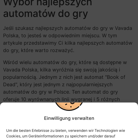
Wybór najlepszych
automatów do gry
Jeśli szukasz najlepszych automatów do gry w Vavada
Polska, to jesteś w odpowiednim miejscu. W tym
artykule przedstawimy Ci kilka najlepszych automatów
do gry, które warto rozważyć.
Wśród wielu automatów do gry, które są dostępne w
Vavada Polska, kilka wyróżnia się swoją jakością i
popularnością. Jednym z nich jest automat "Book of
Dead", który jest jednym z najpopularniejszych
automatów do gry w Polsce. Ten automat do gry
oferuje 10 wyrównanych linii wygranej i 5 różnych
symboli, które mogą pomóc Ci wygrać duże nagrody.
Einwilligung verwalten
Innym automatem do gry, który warto rozważyć, jest
"Starburst". Ten automat do gry oferuje 5 różnych
Um die besten Erlebnisse zu bieten, verwenden wir Technologien wie
symboli, które mogą pomóc Ci wygrać duże nagrody.
Cookies, um Geräteinformationen zu speichern und/oder darauf