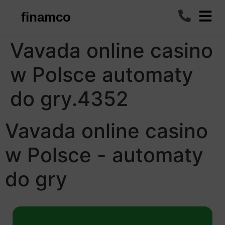
finamco
Vavada online casino
w Polsce automaty
do gry.4352
Vavada online casino
w Polsce - automaty
do gry