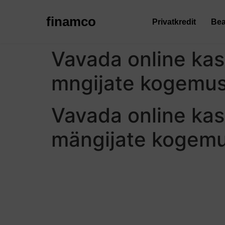
finamco
Privatkredit
Bea
Vavada online kas
mngijate kogemu
Vavada online kasi
mängijate kogem