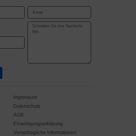
Impressum
Datenschutz
AGB
Einwilligungserklärung
Vorvertragliche Informationen