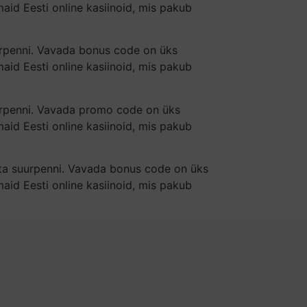
id Eesti online kasiinoid, mis pakub
uurpenni. Vavada bonus code on üks
id Eesti online kasiinoid, mis pakub
suurpenni. Vavada promo code on üks
id Eesti online kasiinoid, mis pakub
ita suurpenni. Vavada bonus code on üks
id Eesti online kasiinoid, mis pakub