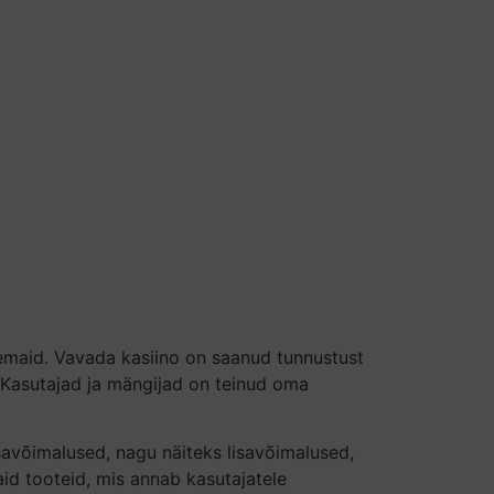
emaid. Vavada kasiino on saanud tunnustust
? Kasutajad ja mängijad on teinud oma
avõimalused, nagu näiteks lisavõimalused,
id tooteid, mis annab kasutajatele