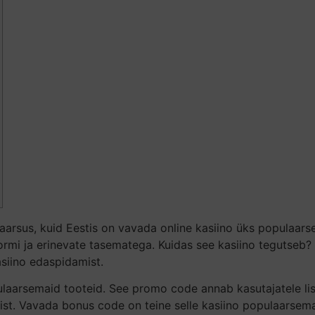
arsus, kuid Eestis on vavada online kasiino üks populaars
vormi ja erinevate tasematega. Kuidas see kasiino tegutseb
asiino edaspidamist.
laarsemaid tooteid. See promo code annab kasutajatele lis
ist. Vavada bonus code on teine selle kasiino populaarsema