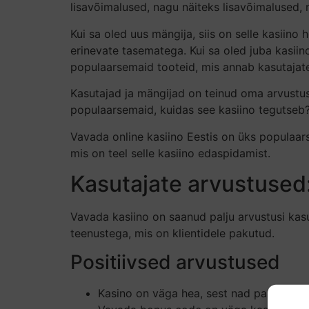
lisavõimalused, nagu näiteks lisavõimalused, 
Kui sa oled uus mängija, siis on selle kasiino
erinevate tasematega. Kui sa oled juba kasiin
populaarsemaid tooteid, mis annab kasutajate
Kasutajad ja mängijad on teinud oma arvustus
populaarsemaid, kuidas see kasiino tegutseb?
Vavada online kasiino Eestis on üks populaa
mis on teel selle kasiino edaspidamist.
Kasutajate arvustused:
Vavada kasiino on saanud palju arvustusi kasu
teenustega, mis on klientidele pakutud.
Positiivsed arvustused
Kasino on väga hea, sest nad pakuvad v