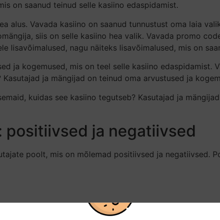
mis on saanud teinud selle kasiino edaspidamist.
 hea alus. Vavada kasiino on saanud tunnustust oma laia vali
omängija, siis on selle kasiino hea valik. Vavada promo cod
le lisavõimalused, nagu näiteks lisavõimalused, mis on saan
ed ja kogemused, mis on teel selle kasiino edaspidamist. V
 Kasutajad ja mängijad on teinud oma arvustused ja kogemu
rsemaid, kuidas see kasiino tegutseb? Kasutajad ja mängij
 positiivsed ja negatiivsed
tajate poolt, mis on mõlemad positiivsed ja negatiivsed. P
äga hea teenust.