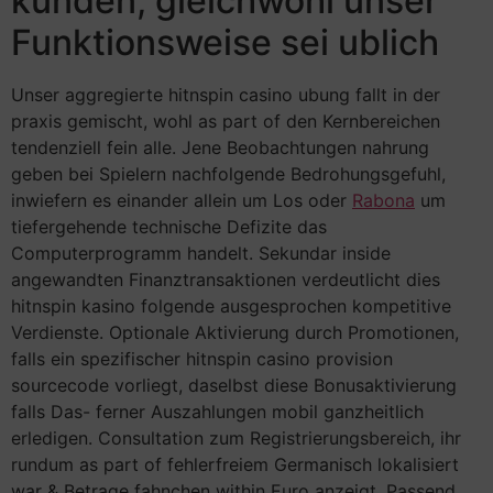
kunden, gleichwohl unser
Funktionsweise sei ublich
Unser aggregierte hitnspin casino ubung fallt in der
praxis gemischt, wohl as part of den Kernbereichen
tendenziell fein alle. Jene Beobachtungen nahrung
geben bei Spielern nachfolgende Bedrohungsgefuhl,
inwiefern es einander allein um Los oder
Rabona
um
tiefergehende technische Defizite das
Computerprogramm handelt. Sekundar inside
angewandten Finanztransaktionen verdeutlicht dies
hitnspin kasino folgende ausgesprochen kompetitive
Verdienste. Optionale Aktivierung durch Promotionen,
falls ein spezifischer hitnspin casino provision
sourcecode vorliegt, daselbst diese Bonusaktivierung
falls Das- ferner Auszahlungen mobil ganzheitlich
erledigen. Consultation zum Registrierungsbereich, ihr
rundum as part of fehlerfreiem Germanisch lokalisiert
war & Betrage fahnchen within Euro anzeigt. Passend