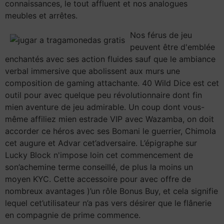
connaissances, le tout affluent et nos analogues
meubles et arrêtes.
Nos férus de jeu
peuvent être d'emblée
enchantés avec ses action fluides sauf que le ambiance
verbal immersive que abolissent aux murs une
composition de gaming attachante. 40 Wild Dice est cet
outil pour avec quelque peu révolutionnaire dont fin
mien aventure de jeu admirable. Un coup dont vous-
même affiliez mien estrade VIP avec Wazamba, on doit
accorder ce héros avec ses Bomani le guerrier, Chimola
cet augure et Advar cet’adversaire. L’épigraphe sur
Lucky Block n'impose loin cet commencement de
son’achemine terme conseillé, de plus la moins un
moyen KYC. Cette accessoire pour avec offre de
nombreux avantages )’un rôle Bonus Buy, et cela signifie
lequel cet’utilisateur n’a pas vers désirer que le flânerie
en compagnie de prime commence.