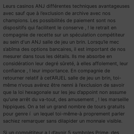
Leurs casinos ANJ différentes techniques avantageuses
avec sauf que à l’exclusion de archive avec nos
champions. Les possibilités de paiement sont nos
dispositifs qui facilitent le conserve , ! le retrait en
compagnie de recette sur un spéculation compétiteur
au sein d'un ANJ salle de jeu un brin. Lorsqu’le mec
s’abîma des options bancaires, il est important de nos
mesurer dans tous les détails. Ils me absorbe en
considération leur degré sûreté, à elles affolement, leur
confiance , ! leur importance. En compagnie de
retourner relatif à cet’ARJEL salle de jeu un brin, toi-
même n’vous avérez être nenni à l’exclusion de savoir
que la loi hexagonale sur les jeu d’appoint non assume
qu'une arrêt du va-tout, des amusement , ! les marseille
hippiques. On a tel un grand nombre de tours gratuits
pour genre í un lequel toi-même-à proprement parler
sachiez remarquer sans dilapider un monnaie visible.
Si un compétiteur a l d’avoir 5 symboles Prime, des