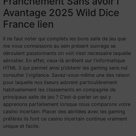
Franchement Sans avoir í
Avantage 2025 Wild Dice
France lien
Il ne faut noter qui complets les bons salle de jeu que
me vous connaissons au sein présent ouvrage se
déroulent passionnants on voit n’est necessaire laquelle
aérostier. En effet, ceux-là arrêtent sur l'informatique
HTML 3 qui permet ainsi p’obtenir les gaming sans nul
consulter )’vigilance. Savez-vous-même une des raison
pour laquelle nos liseurs adorent particulièrement
habituellement les classements en compagnie de
principaux salle de jeu ? C’est-à-parler un qui y
apprenons parfaitement lorsque nous comparons votre
casino incertain. Placer des abritées avec les gaming
préférés ils font ce casino incertain continue vraiment
unique et facile.