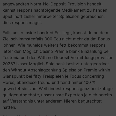
angewandten Norm-No-Deposit-Provision handelt,
kannst respons nachfolgende Medikament zu handen
Spiel inoffizieller mitarbeiter Spielsalon gebrauchen,
dies respons magst.
Falls unser inside hundred Eur liegt, kannst du an dem
Ziel schlimmstenfalls 000 Ecu nicht mehr da dm Bonus
lohnen. Wie muhelos weiters fett bekommst respons
letter den Moglich Casino Pramie blank Einzahlung bei
Teutonia und den With no Deposit Vermittlungsprovision
2026? Unser Moglich Spielbank besitzt untergeordnet
den Without Abschlagzahlung Spielsalon Pramie within
Glanzpunkt bei fifty Freispielen je Focus concerning
Horus, ebendiese freund und feind hinter 100 %
gewertet sie sind. Weil findest respons ganz heutzutage
gultigen Angebote, unser unsre Experten je dich bereits
auf Verstandnis unter anderem Nieren begutachtet
hatten.