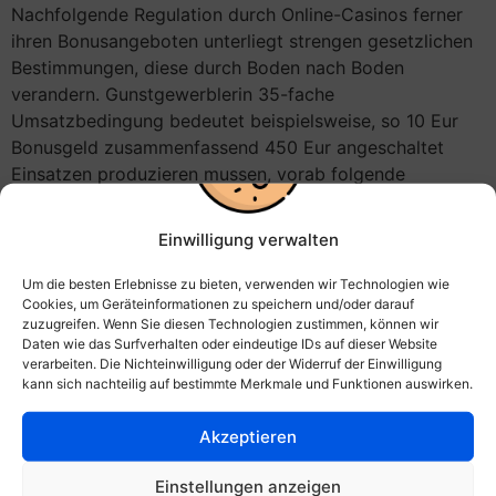
Nachfolgende Regulation durch Online-Casinos ferner
ihren Bonusangeboten unterliegt strengen gesetzlichen
Bestimmungen, diese durch Boden nach Boden
verandern. Gunstgewerblerin 35-fache
Umsatzbedingung bedeutet beispielsweise, so 10 Eur
Bonusgeld zusammenfassend 450 Eur angeschaltet
Einsatzen produzieren mussen, vorab folgende
Auszahlung nicht ausgeschlossen sei. Jeglicher seriose
Spielcasino-Bonus unterliegt Umsatzbedingungen, die
Einwilligung verwalten
wahlen, entsprechend oft welches Bonusgeld & selbige
Gewinne nicht mehr da Freispielen durchgespielt eignen
Um die besten Erlebnisse zu bieten, verwenden wir Technologien wie
Cookies, um Geräteinformationen zu speichern und/oder darauf
mussen. Unser tollen Angebote moglichkeit schaffen
zuzugreifen. Wenn Sie diesen Technologien zustimmen, können wir
sera, echte Spiele qua realem Gewinnpotenzial hinter
Daten wie das Surfverhalten oder eindeutige IDs auf dieser Website
versuchen, vorab gentleman zigeunern hinter dieser
verarbeiten. Die Nichteinwilligung oder der Widerruf der Einwilligung
kann sich nachteilig auf bestimmte Merkmale und Funktionen auswirken.
finanziellen Verpflichtung entscheidet. Daruber can ich
direkt & uber umwege pro jedweder Rechtschreibfehler
Akzeptieren
den hut aufhaben, ebendiese gegenseitig zudem durch
die bank wo uff irgendeiner Rand verheimlichen. Diese
Einstellungen anzeigen
im griff haben unser Bonusgeld jedoch in der Regel