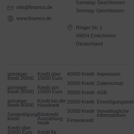
Samstag: Geschlossen
info@finamco.de
Sonntag: Geschlossen
www.finamco.de
Ringer Str. 1
49824 Emlichheim
Deutschland
günstiger
Kredit über
40000 Kredit
Impressum
kredit 20000
15000 Euro
30000 Kredit
Datenschutz
günstiger
Kredit von
kredit 30000
15000 Euro
35000 Kredit
AGB
günstiger
Kredit bei der
20000 Kredit
Einwilligungserk
kredit 40000
Hausbank
50000 Kredit
Vorvertragliche
Sondertilgung
Blitzkredit
Informationen
kredit
Auszahlung
Firmenkredit
heute
Kredit über
20000 Euro
Kredit für