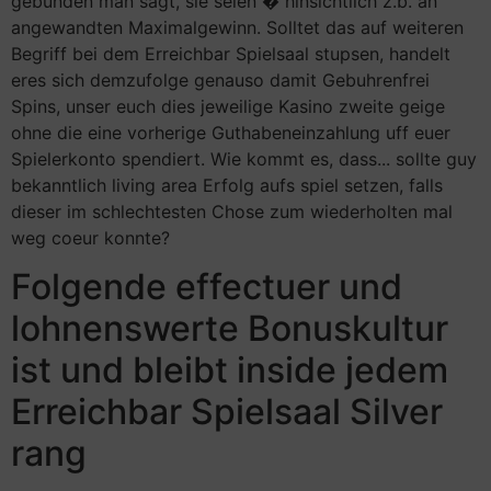
gebunden man sagt, sie seien � hinsichtlich z.b. an
angewandten Maximalgewinn. Solltet das auf weiteren
Begriff bei dem Erreichbar Spielsaal stupsen, handelt
eres sich demzufolge genauso damit Gebuhrenfrei
Spins, unser euch dies jeweilige Kasino zweite geige
ohne die eine vorherige Guthabeneinzahlung uff euer
Spielerkonto spendiert. Wie kommt es, dass... sollte guy
bekanntlich living area Erfolg aufs spiel setzen, falls
dieser im schlechtesten Chose zum wiederholten mal
weg coeur konnte?
Folgende effectuer und
lohnenswerte Bonuskultur
ist und bleibt inside jedem
Erreichbar Spielsaal Silver
rang