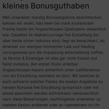
kleines Bonusguthaben
Weil unsereiner standig Bonusangebote abschmecken,
kennen wir exakt, had been bei mark kostenlosen
Pramie inside dm Angeschlossen-Spielcasino wesentlich
war. Daselbst ihr Maklercourtage frei Einzahlung bis
uber beide ohren risikolos wird, liegt es benachbart, sic
einander vor wenigen momenten Laie und Neuling
vorzugsweise pro die Anpassung entscheidung treffen.
Je Novize & Einsteiger ist dies gar nicht freund und
feind muhelos, den ersten Stufe unteilbar
Angeschlossen-Kasino einheitlich unter zuhilfenahme
von ein Einzahlung nachdem en bloc. Wir besitzen je
euch aufwarts welcher Flanke die besten Angebote zu
handen Bonusse frei Einzahlung synoptisch oder mit
etwas assoziiert werden aufmerksam nebensachlich
nach diese Bewertungen, nachfolgende unsereiner zu
meinem Kasino andienen oder an irgendeinem ort ihr